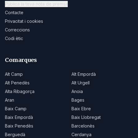
Publica la teva nota de premsa
Contacte
Privacitat i cookies
Correccions
Codi ètic
Comarques
Alt Camp
Alt Empordà
Alt Penedès
Alt Urgell
Alta Ribagorça
Anoia
Aran
Bages
Baix Camp
Baix Ebre
Baix Empordà
Baix Llobregat
Baix Penedès
Barcelonès
Berguedà
Cerdanya