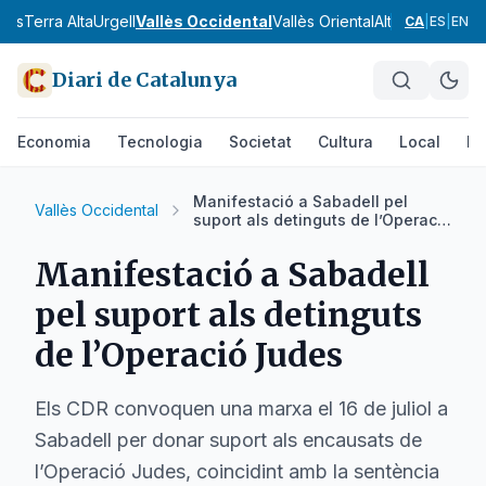
nès
Terra Alta
Urgell
Vallès Occidental
Vallès Oriental
Alt Camp
Alt Em
CA
|
ES
|
EN
Diari de Catalunya
Economia
Tecnologia
Societat
Cultura
Local
Es
Manifestació a Sabadell pel
Vallès Occidental
suport als detinguts de l’Operació
Judes
Manifestació a Sabadell
pel suport als detinguts
de l’Operació Judes
Els CDR convoquen una marxa el 16 de juliol a
Sabadell per donar suport als encausats de
l’Operació Judes, coincidint amb la sentència