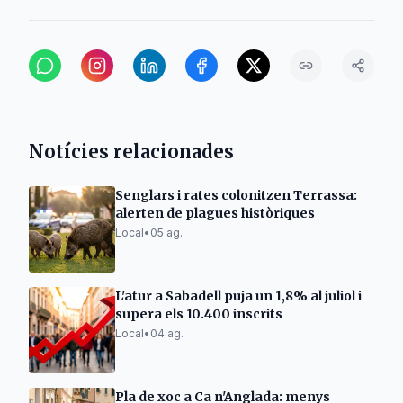
Notícies relacionades
Senglars i rates colonitzen Terrassa:
alerten de plagues històriques
Local
•
05 ag.
L'atur a Sabadell puja un 1,8% al juliol i
supera els 10.400 inscrits
Local
•
04 ag.
Pla de xoc a Ca n'Anglada: menys