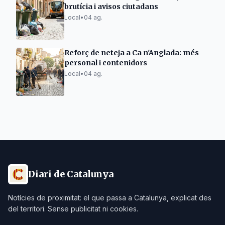
brutícia i avisos ciutadans
Local
•
04 ag.
Reforç de neteja a Ca n'Anglada: més
personal i contenidors
Local
•
04 ag.
Diari de Catalunya
Notícies de proximitat: el que passa a Catalunya, explicat des
del territori. Sense publicitat ni cookies.