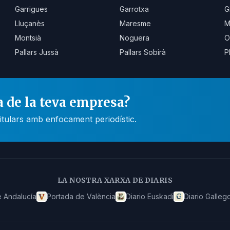
Garrigues
Garrotxa
G
Lluçanès
Maresme
M
Montsià
Noguera
O
Pallars Jussà
Pallars Sobirà
P
a de la teva empresa?
itulars amb enfocament periodístic.
LA NOSTRA XARXA DE DIARIS
 Andalucía
Portada de València
Diario Euskadi
Diario Galleg