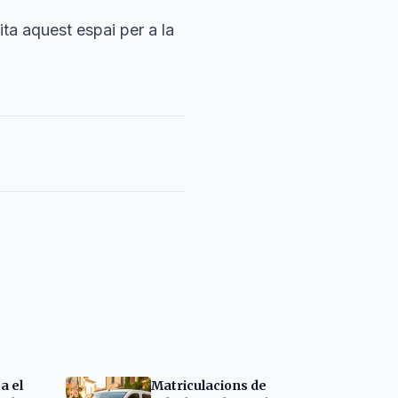
lita aquest espai per a la
a el
Matriculacions de