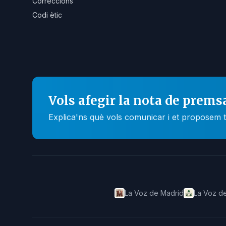
Correccions
Codi ètic
Vols afegir la nota de prems
Explica'ns què vols comunicar i et proposem t
La Voz de Madrid
La Voz de