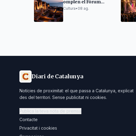
omplen el Fòrum
romà d'Empúries en el
Cultura
•
08 ag.
Portalblau
Diari de Catalunya
Notícies de proximitat: el que passa a Catalunya, explicat
des del territori. Sense publicitat ni cookies.
Publica la teva nota de premsa
Contacte
Privacitat i cookies