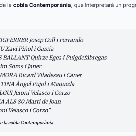
 de la
cobla Contemporània
, que interpretarà un pro
GFERRER Josep Coll i Ferrando
Xavi Piñol i García
BALLANT Quirze Egea i Puigdefàbregas
m Soms i Janer
RA Ricard Viladesau i Caner
NA Àngel Pujol i Maqueda
UI Jeroni Velasco i Corzo
 ALS 80 Martí de Joan
i Velasco i Corzo
"
e la cobla Contemporània