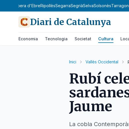
y
Priorat
Ribera d'Ebre
Ripollès
Segarra
Segrià
Selva
Solsonès
Tarragon
Diari de Catalunya
Economia
Tecnologia
Societat
Cultura
Loc
Inici
Vallès Occidental
Rubí cele
sardanes
Jaume
La cobla Contemporània