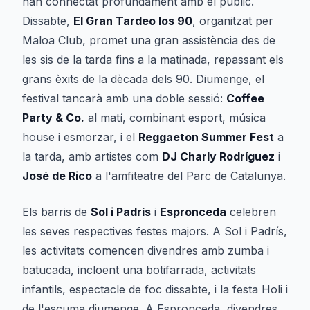
han connectat profundament amb el públic.
Dissabte,
El Gran Tardeo los 90
, organitzat per
Maloa Club, promet una gran assistència des de
les sis de la tarda fins a la matinada, repassant els
grans èxits de la dècada dels 90. Diumenge, el
festival tancarà amb una doble sessió:
Coffee
Party & Co.
al matí, combinant esport, música
house i esmorzar, i el
Reggaeton Summer Fest
a
la tarda, amb artistes com
DJ Charly Rodríguez
i
José de Rico
a l'amfiteatre del Parc de Catalunya.
Els barris de
Sol i Padrís
i
Espronceda
celebren
les seves respectives festes majors. A Sol i Padrís,
les activitats comencen divendres amb zumba i
batucada, incloent una botifarrada, activitats
infantils, espectacle de foc dissabte, i la festa Holi i
de l'escuma diumenge. A Espronceda, divendres