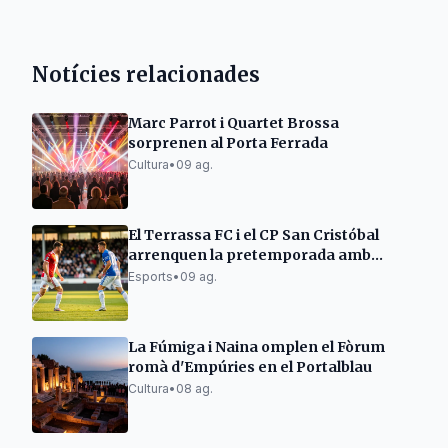
Notícies relacionades
Marc Parrot i Quartet Brossa
sorprenen al Porta Ferrada
Cultura
•
09 ag.
El Terrassa FC i el CP San Cristóbal
arrenquen la pretemporada amb
victòries i empats
Esports
•
09 ag.
La Fúmiga i Naina omplen el Fòrum
romà d'Empúries en el Portalblau
Cultura
•
08 ag.