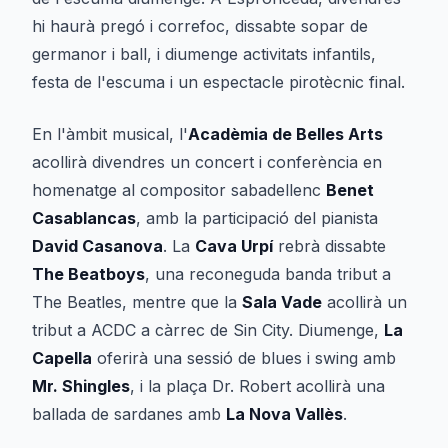
hi haurà pregó i correfoc, dissabte sopar de
germanor i ball, i diumenge activitats infantils,
festa de l'escuma i un espectacle pirotècnic final.
En l'àmbit musical, l'
Acadèmia de Belles Arts
acollirà divendres un concert i conferència en
homenatge al compositor sabadellenc
Benet
Casablancas
, amb la participació del pianista
David Casanova
. La
Cava Urpí
rebrà dissabte
The Beatboys
, una reconeguda banda tribut a
The Beatles, mentre que la
Sala Vade
acollirà un
tribut a ACDC a càrrec de Sin City. Diumenge,
La
Capella
oferirà una sessió de blues i swing amb
Mr. Shingles
, i la plaça Dr. Robert acollirà una
ballada de sardanes amb
La Nova Vallès
.