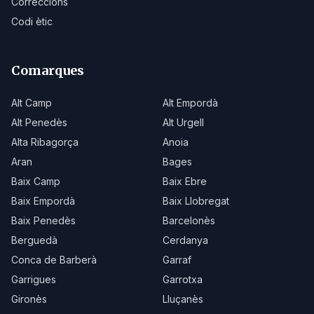
Correccions
Codi ètic
Comarques
Alt Camp
Alt Empordà
Alt Penedès
Alt Urgell
Alta Ribagorça
Anoia
Aran
Bages
Baix Camp
Baix Ebre
Baix Empordà
Baix Llobregat
Baix Penedès
Barcelonès
Berguedà
Cerdanya
Conca de Barberà
Garraf
Garrigues
Garrotxa
Gironès
Lluçanès