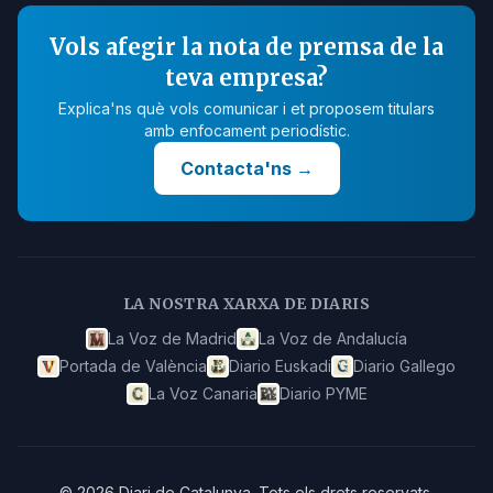
Vols afegir la nota de premsa de la
teva empresa?
Explica'ns què vols comunicar i et proposem titulars
amb enfocament periodístic.
Contacta'ns
→
LA NOSTRA XARXA DE DIARIS
La Voz de Madrid
La Voz de Andalucía
Portada de València
Diario Euskadi
Diario Gallego
La Voz Canaria
Diario PYME
©
2026
Diari de Catalunya
.
Tots els drets reservats.