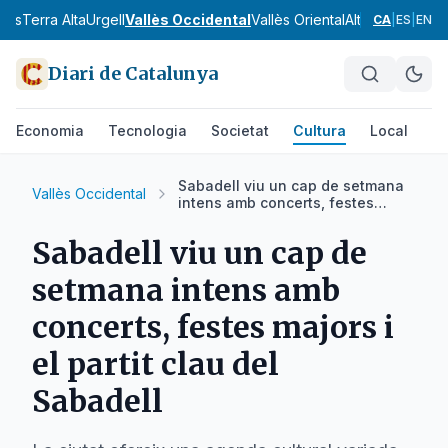
nès
Terra Alta
Urgell
Vallès Occidental
Vallès Oriental
Alt Camp
Alt Em
CA
|
ES
|
EN
Diari de Catalunya
Economia
Tecnologia
Societat
Cultura
Local
Es
Sabadell viu un cap de setmana
Vallès Occidental
intens amb concerts, festes
majors i el partit clau del
Sabadell
Sabadell viu un cap de
setmana intens amb
concerts, festes majors i
el partit clau del
Sabadell