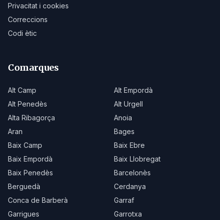
Privacitat i cookies
Correccions
Codi ètic
Comarques
Alt Camp
Alt Empordà
Alt Penedès
Alt Urgell
Alta Ribagorça
Anoia
Aran
Bages
Baix Camp
Baix Ebre
Baix Empordà
Baix Llobregat
Baix Penedès
Barcelonès
Berguedà
Cerdanya
Conca de Barberà
Garraf
Garrigues
Garrotxa