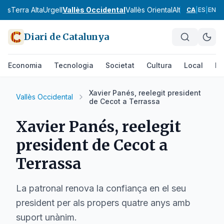
nès
Terra Alta
Urgell
Vallès Occidental
Vallès Oriental
Alt Camp
Alt Em
CA
|
ES
|
EN
Diari de Catalunya
Economia
Tecnologia
Societat
Cultura
Local
Es
Xavier Panés, reelegit president
Vallès Occidental
de Cecot a Terrassa
Xavier Panés, reelegit
president de Cecot a
Terrassa
La patronal renova la confiança en el seu
president per als propers quatre anys amb
suport unànim.