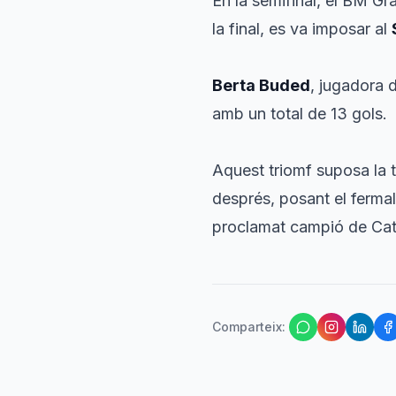
En la semifinal, el BM Gra
la final, es va imposar al
Berta Buded
, jugadora 
amb un total de 13 gols.
Aquest triomf suposa la t
després, posant el fermal
proclamat campió de Cat
Comparteix
: