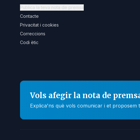
Publica la teva nota de premsa
Contacte
Privacitat i cookies
Correccions
Codi ètic
Vols afegir la nota de prems
Explica'ns què vols comunicar i et proposem t