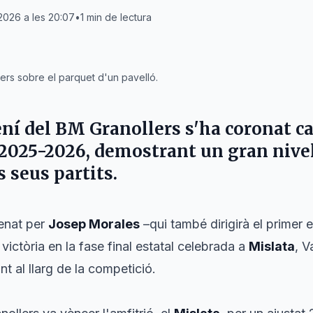
2026 a les 20:07
•
1
min de lectura
ers sobre el parquet d'un pavelló.
ení del
BM Granollers
s'ha coronat c
2025-2026, demostrant un gran nivel
 seus partits.
renat per
Josep Morales
–qui també dirigirà el primer 
victòria en la fase final estatal celebrada a
Mislata
, V
t al llarg de la competició.