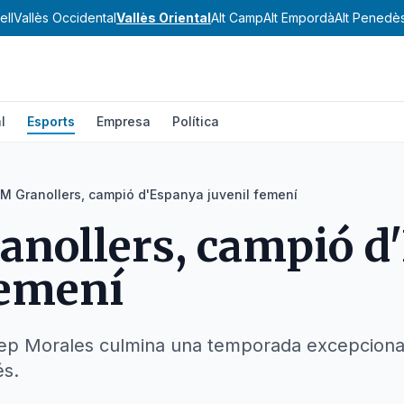
ell
Vallès Occidental
Vallès Oriental
Alt Camp
Alt Empordà
Alt Penedè
l
Esports
Empresa
Política
BM Granollers, campió d'Espanya juvenil femení
anollers, campió d
femení
osep Morales culmina una temporada excepcional
és.