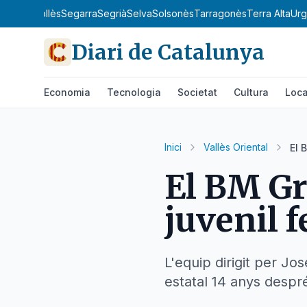
d'Ebre
Ripollès
Segarra
Segrià
Selva
Solsonès
Tarragonès
Terra Alta
Urg
Diari de Catalunya
Economia
Tecnologia
Societat
Cultura
Loca
Inici
Vallès Oriental
El 
El BM Gr
juvenil 
L'equip dirigit per J
estatal 14 anys despr