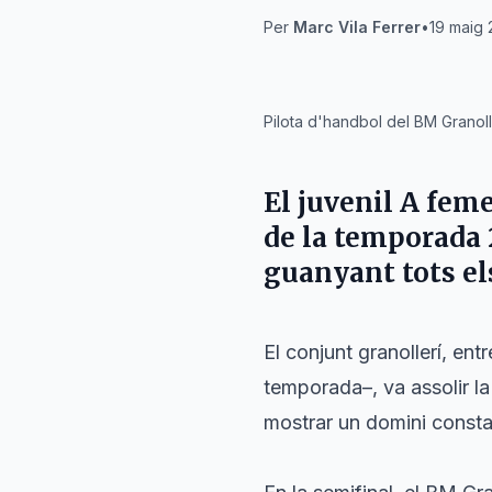
Per
Marc Vila Ferrer
•
19 maig 
IA
Pilota d'handbol del BM Granoll
El juvenil A fem
de la temporada 
guanyant tots els
El conjunt granollerí, ent
temporada–, va assolir la 
mostrar un domini constan