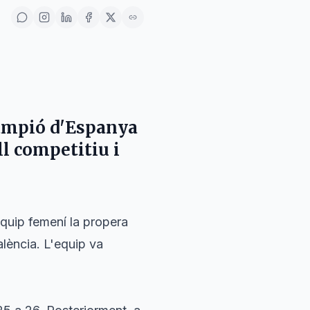
ampió d'Espanya
l competitiu i
equip femení la propera
alència. L'equip va