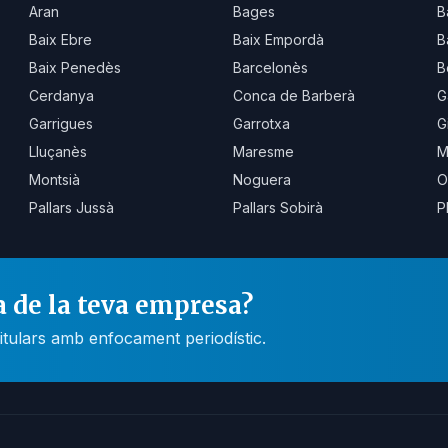
Aran
Bages
B
Baix Ebre
Baix Empordà
B
Baix Penedès
Barcelonès
B
Cerdanya
Conca de Barberà
G
Garrigues
Garrotxa
G
Lluçanès
Maresme
M
Montsià
Noguera
O
Pallars Jussà
Pallars Sobirà
P
a de la teva empresa?
itulars amb enfocament periodístic.