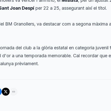
nollers va vèncer l'amfitrió, el
Mislata
, per un ajustat
Sant Joan Despí
per 22 a 25, assegurant així el títol.
del BM Granollers, va destacar com a segona màxima an
ornada del club a la glòria estatal en categoria juvenil
l d'or a una temporada memorable. Cal recordar que el 
alunya prèviament.