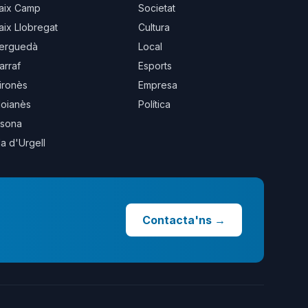
aix Camp
Societat
aix Llobregat
Cultura
erguedà
Local
arraf
Esports
ironès
Empresa
oianès
Política
sona
la d'Urgell
Contacta'ns
→