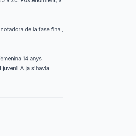
 25 a 26. Posteriorment, a
otadora de la fase final,
 femenina 14 anys
juvenil A ja s'havia