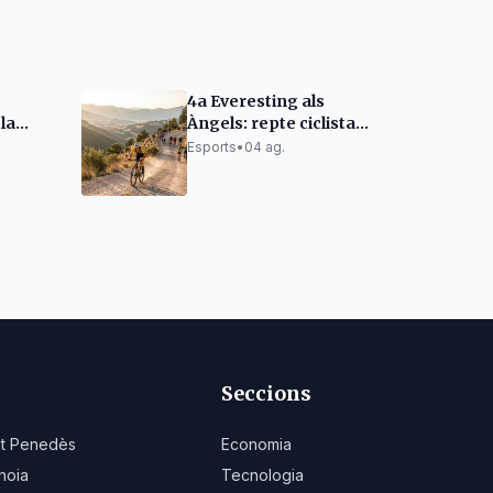
4a Everesting als
 la
Àngels: repte ciclista
ana
solidari el 26 de
Esports
•
04 ag.
setembre
Seccions
lt Penedès
Economia
noia
Tecnologia