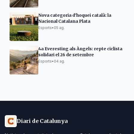
Nova categoria d'hoquei català: la
Nacional Catalana Plata
Esports
•
05 ag.
4a Everesting als Àngels: repte ciclista
solidari el 26 de setembre
Esports
•
04 ag.
Diari de Catalunya