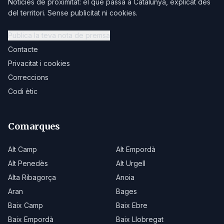
Notícies de proximitat: el que passa a Catalunya, explicat des
del territori. Sense publicitat ni cookies.
Publica la teva nota de premsa
Contacte
Privacitat i cookies
Correccions
Codi ètic
Comarques
Alt Camp
Alt Empordà
Alt Penedès
Alt Urgell
Alta Ribagorça
Anoia
Aran
Bages
Baix Camp
Baix Ebre
Baix Empordà
Baix Llobregat