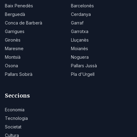
Baix Penedès
Barcelonès
Berguedà
Cerdanya
Conca de Barberà
Garraf
Garrigues
Garrotxa
Gironès
Lluçanès
Maresme
Moianès
Montsià
Noguera
Osona
Pallars Jussà
Pallars Sobirà
Pla d'Urgell
Seccions
Economia
Tecnologia
Societat
Cultura