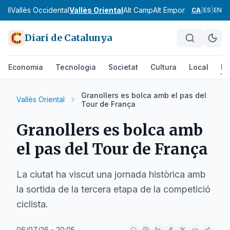
gell
Vallès Occidental
Vallès Oriental
Alt Camp
Alt Empordà
Alt Pened
CA
|
ES
|
EN
Diari de Catalunya
Economia
Tecnologia
Societat
Cultura
Local
Es
Granollers es bolca amb el pas del
Vallès Oriental
Tour de França
Granollers es bolca amb
el pas del Tour de França
La ciutat ha viscut una jornada històrica amb
la sortida de la tercera etapa de la competició
ciclista.
06/07/26 - 20:05