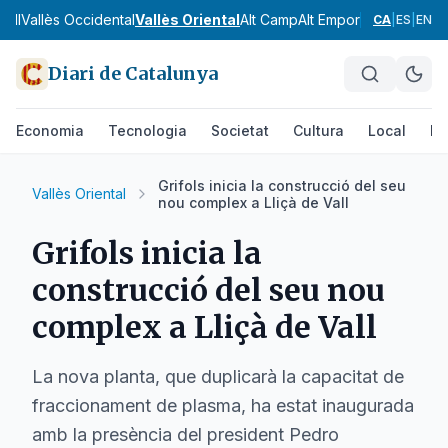
gell
Vallès Occidental
Vallès Oriental
Alt Camp
Alt Empordà
Alt Pened
CA
|
ES
|
EN
Diari de Catalunya
Economia
Tecnologia
Societat
Cultura
Local
Es
Grifols inicia la construcció del seu
Vallès Oriental
nou complex a Lliçà de Vall
Grifols inicia la
construcció del seu nou
complex a Lliçà de Vall
La nova planta, que duplicarà la capacitat de
fraccionament de plasma, ha estat inaugurada
amb la presència del president Pedro