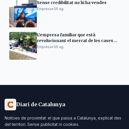
Sense credibilitat no hi ha vendes
Empresa
•
05 ag.
L'empresa familiar que està
revolucionant el mercat de les cases de
fusta.
Empresa
•
05 ag.
Diari de Catalunya
Notícies de proximitat: el que passa a Catalunya, explicat des
del territori. Sense publicitat ni cookies.