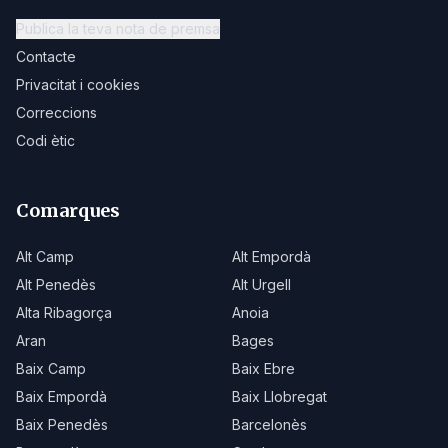
Publica la teva nota de premsa
Contacte
Privacitat i cookies
Correccions
Codi ètic
Comarques
Alt Camp
Alt Empordà
Alt Penedès
Alt Urgell
Alta Ribagorça
Anoia
Aran
Bages
Baix Camp
Baix Ebre
Baix Empordà
Baix Llobregat
Baix Penedès
Barcelonès