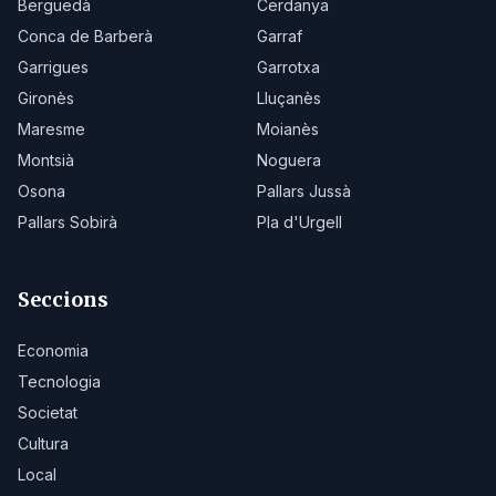
Berguedà
Cerdanya
Conca de Barberà
Garraf
Garrigues
Garrotxa
Gironès
Lluçanès
Maresme
Moianès
Montsià
Noguera
Osona
Pallars Jussà
Pallars Sobirà
Pla d'Urgell
Seccions
Economia
Tecnologia
Societat
Cultura
Local