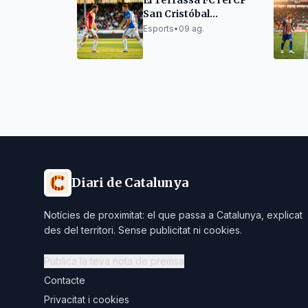
El Terrassa FC i el CP
San Cristóbal
arrenquen la
Esports
•
09 ag.
pretemporada amb
victòries i empats
Diari de Catalunya
Notícies de proximitat: el que passa a Catalunya, explicat
des del territori. Sense publicitat ni cookies.
Publica la teva nota de premsa
Contacte
Privacitat i cookies