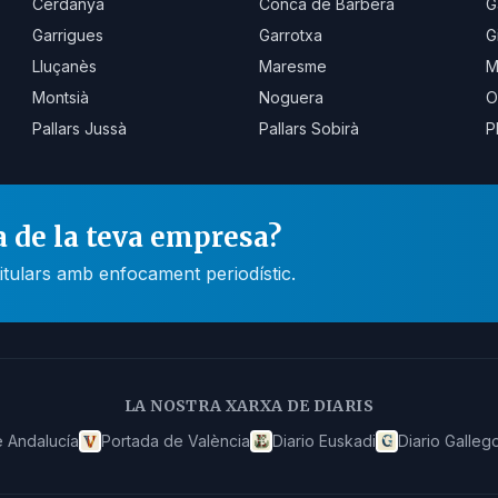
Cerdanya
Conca de Barberà
G
Garrigues
Garrotxa
G
Lluçanès
Maresme
M
Montsià
Noguera
O
Pallars Jussà
Pallars Sobirà
P
a de la teva empresa?
itulars amb enfocament periodístic.
LA NOSTRA XARXA DE DIARIS
 Andalucía
Portada de València
Diario Euskadi
Diario Galleg