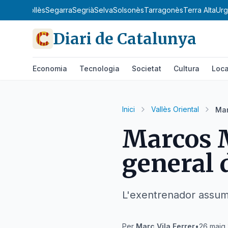
d'Ebre
Ripollès
Segarra
Segrià
Selva
Solsonès
Tarragonès
Terra Alta
Urg
Diari de Catalunya
Economia
Tecnologia
Societat
Cultura
Loca
Inici
Vallès Oriental
Mar
Marcos M
general d
L'exentrenador assumei
Per
Marc Vila Ferrer
•
26 maig 