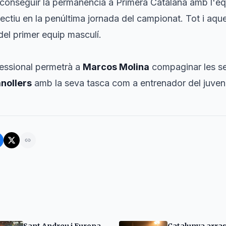
aconseguir la permanència a Primera Catalana amb l'equ
bjectiu en la penúltima jornada del campionat. Tot i aqu
del primer equip masculí.
essional permetrà a
Marcos Molina
compaginar les s
anollers
amb la seva tasca com a entrenador del juvenil