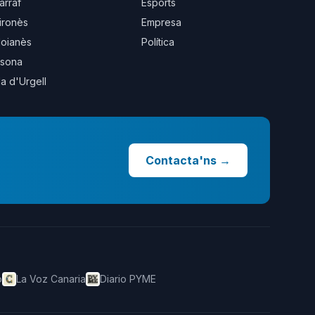
arraf
Esports
ironès
Empresa
oianès
Política
sona
la d'Urgell
Contacta'ns
→
o
La Voz Canaria
Diario PYME