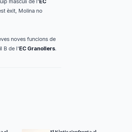
ip masculí de l'
EC
est èxit, Molina no
eves noves funcions de
 B de l'
EC Granollers
.