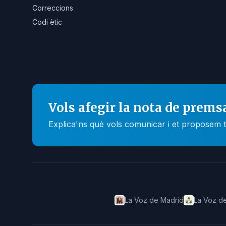
Correccions
Codi ètic
Vols afegir la nota de prems
Explica'ns què vols comunicar i et proposem t
La Voz de Madrid
La Voz de