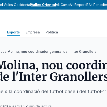
ell
Vallès Occidental
Vallès Oriental
Alt Camp
Alt Empordà
Alt Penedè
l
Esports
Empresa
Política
cos Molina, nou coordinador general de l'Inter Granollers
olina, nou coordi
e l'Inter Granoller
x la coordinació del futbol base i del futbol-11
2026 a les 18:05
•
1
min de lectura