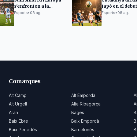
Sant Andreu i Europa
Catalunya arras
s'enfronten a la
Japó en el debut
semifinal del Torneig
Mundial sub-21 
Esports
•
08 ag.
Esports
•
08 ag.
d’Històrics
Korfbal
Comarques
Alt Camp
Alt Empordà
A
Alt Urgell
Alta Ribagorça
A
Aran
Bages
B
Baix Ebre
Baix Empordà
B
Baix Penedès
Barcelonès
B