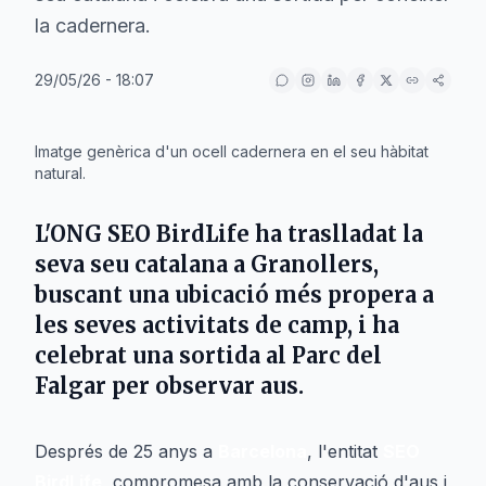
la cadernera.
29/05/26 - 18:07
IA
Imatge genèrica d'un ocell cadernera en el seu hàbitat
natural.
L'ONG
SEO BirdLife
ha traslladat la
seva seu catalana a
Granollers
,
buscant una ubicació més propera a
les seves activitats de camp, i ha
celebrat una sortida al
Parc del
Falgar
per observar aus.
Després de 25 anys a
Barcelona
, l'entitat
SEO
BirdLife
, compromesa amb la conservació d'aus i