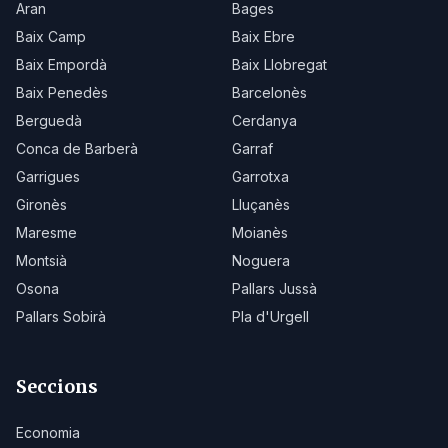
Aran
Bages
Baix Camp
Baix Ebre
Baix Empordà
Baix Llobregat
Baix Penedès
Barcelonès
Berguedà
Cerdanya
Conca de Barberà
Garraf
Garrigues
Garrotxa
Gironès
Lluçanès
Maresme
Moianès
Montsià
Noguera
Osona
Pallars Jussà
Pallars Sobirà
Pla d'Urgell
Seccions
Economia