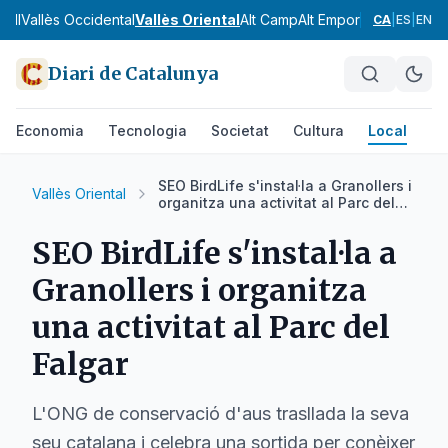
gell
Vallès Occidental
Vallès Oriental
Alt Camp
Alt Empordà
Alt Pened
CA
|
ES
|
EN
Diari de Catalunya
Economia
Tecnologia
Societat
Cultura
Local
Es
SEO BirdLife s'instal·la a Granollers i
Vallès Oriental
organitza una activitat al Parc del
Falgar
SEO BirdLife s'instal·la a
Granollers i organitza
una activitat al Parc del
Falgar
L'ONG de conservació d'aus trasllada la seva
seu catalana i celebra una sortida per conèixer