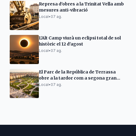
Represa d'obres a la Trinitat Vella amb
mesures anti-vibració
Local
•
07 ag.
L'Alt Camp viurà un eclipsi total de sol
històric el 12 d'agost
Local
•
07 ag.
El Parc de la República de Terrassa
obre a la tardor com a segona gran
zona verda
Local
•
07 ag.