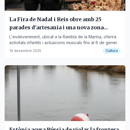
La Fira de Nadal i Reis obre amb 25
parades d'artesania i una nova zona
gastronòmica
L'esdeveniment, ubicat a la Rambla de la Marina, oferirà
activitats infantils i actuacions musicals fins al 6 de gener.
19 desembre 2025
Cultura
Estònia acusa Rússia de violar la frontera