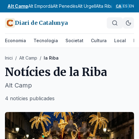
Alt Camp
Alt Empordà
Alt Penedès
Alt Urgell
Alta Ribagorça
Anoia
CA
|
ES
|
EN
Diari de Catalunya
Economia
Tecnologia
Societat
Cultura
Local
Es
Inici
/
Alt Camp
/
la Riba
Notícies de
la Riba
Alt Camp
4 notícies publicades