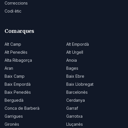
Correccions
Codi ètic
Comarques
Alt Camp
Alt Empordà
Alt Penedès
Alt Urgell
Alta Ribagorça
Anoia
Aran
Bages
Baix Camp
Baix Ebre
Baix Empordà
Baix Llobregat
Baix Penedès
Barcelonès
Berguedà
Cerdanya
Conca de Barberà
Garraf
Garrigues
Garrotxa
Gironès
Lluçanès