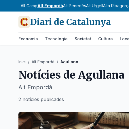
Alt Camp
Alt Empordà
Alt Penedès
Alt Urgell
Alta Ribagorç
Diari de Catalunya
Economia
Tecnologia
Societat
Cultura
Loca
Inici
/
Alt Empordà
/
Agullana
Notícies de
Agullana
Alt Empordà
2 notícies publicades