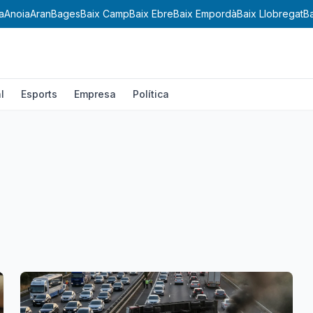
a
Anoia
Aran
Bages
Baix Camp
Baix Ebre
Baix Empordà
Baix Llobregat
B
l
Esports
Empresa
Política