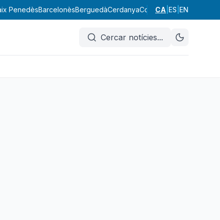
aix Penedès
Barcelonès
Berguedà
Cerdanya
Conca de Barberà
CA
|
ES
|
EN
Garraf
Cercar notícies
...