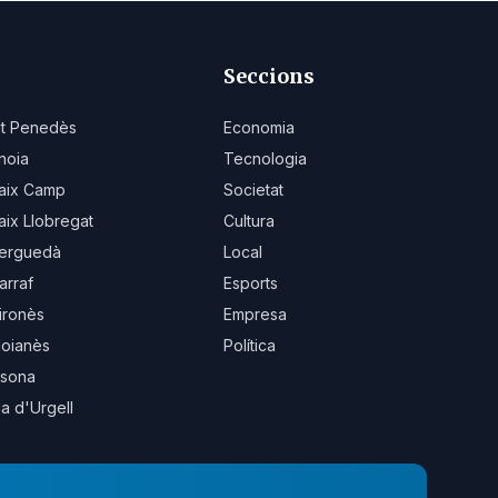
Seccions
lt Penedès
Economia
noia
Tecnologia
aix Camp
Societat
aix Llobregat
Cultura
erguedà
Local
arraf
Esports
ironès
Empresa
oianès
Política
sona
la d'Urgell