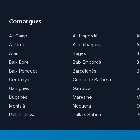
Comarques
Alt Camp
Alt Empordà
A
Alt Urgell
Alta Ribagorça
A
Aran
Bages
B
Baix Ebre
Baix Empordà
B
Baix Penedès
Barcelonès
B
Cerdanya
Conca de Barberà
G
Garrigues
Garrotxa
G
Lluçanès
Maresme
M
Montsià
Noguera
O
Pallars Jussà
Pallars Sobirà
P