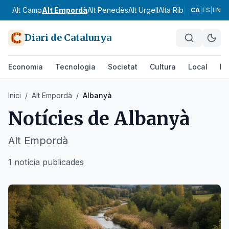
Alt Camp
Alt Empordà
Alt Penedès
Alt Urgell
Alta Ribagorça
Anoia
CA
|
ES
|
EN
Diari de Catalunya
Economia
Tecnologia
Societat
Cultura
Local
Es
Inici
/
Alt Empordà
/
Albanyà
Notícies de
Albanyà
Alt Empordà
1 notícia publicades