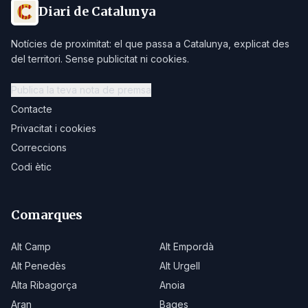
Diari de Catalunya
Notícies de proximitat: el que passa a Catalunya, explicat des
del territori. Sense publicitat ni cookies.
Publica la teva nota de premsa
Contacte
Privacitat i cookies
Correccions
Codi ètic
Comarques
Alt Camp
Alt Empordà
Alt Penedès
Alt Urgell
Alta Ribagorça
Anoia
Aran
Bages