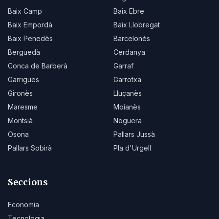
Baix Camp
Baix Ebre
Baix Empordà
Baix Llobregat
Baix Penedès
Barcelonès
Berguedà
Cerdanya
Conca de Barberà
Garraf
Garrigues
Garrotxa
Gironès
Lluçanès
Maresme
Moianès
Montsià
Noguera
Osona
Pallars Jussà
Pallars Sobirà
Pla d'Urgell
Seccions
Economia
Tecnologia