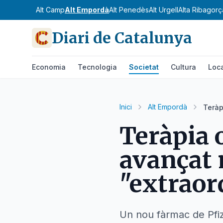
Alt Camp
Alt Empordà
Alt Penedès
Alt Urgell
Alta Ribagorç
Diari de Catalunya
Economia
Tecnologia
Societat
Cultura
Loc
Inici
Alt Empordà
Teràp
Teràpia 
avançat 
"extraor
Un nou fàrmac de Pfize