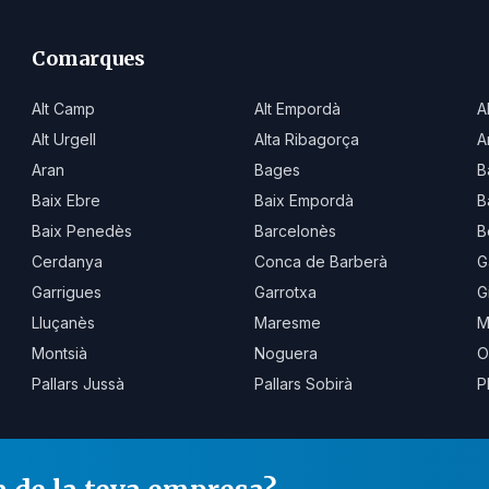
Comarques
Alt Camp
Alt Empordà
A
Alt Urgell
Alta Ribagorça
A
Aran
Bages
B
Baix Ebre
Baix Empordà
B
Baix Penedès
Barcelonès
B
Cerdanya
Conca de Barberà
G
Garrigues
Garrotxa
G
Lluçanès
Maresme
M
Montsià
Noguera
O
Pallars Jussà
Pallars Sobirà
P