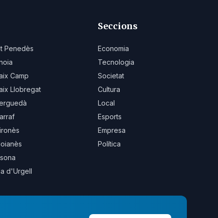
Seccions
lt Penedès
Economia
noia
Tecnologia
aix Camp
Societat
aix Llobregat
Cultura
erguedà
Local
arraf
Esports
ironès
Empresa
oianès
Política
sona
la d'Urgell