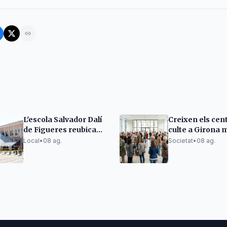
L'escola Salvador Dalí
Creixen els cen
de Figueres reubica
culte a Girona 
els alumnes per
la tendència a l
Local
•
08 ag.
Societat
•
08 ag.
precaució