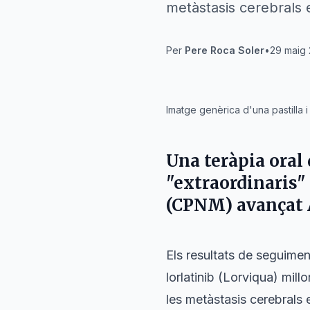
metàstasis cerebrals 
Per
Pere Roca Soler
•
29 maig 
IA
Imatge genèrica d'una pastilla 
Una teràpia oral d
"extraordinaris"
(CPNM) avançat A
Els resultats de seguime
lorlatinib (Lorviqua) mill
les metàstasis cerebrals