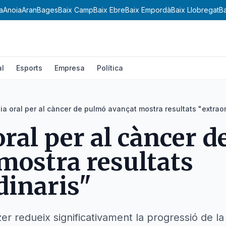
a
Anoia
Aran
Bages
Baix Camp
Baix Ebre
Baix Empordà
Baix Llobregat
B
al
Esports
Empresa
Política
ia oral per al càncer de pulmó avançat mostra resultats "extraor
oral per al càncer 
mostra resultats
dinaris"
r redueix significativament la progressió de la m