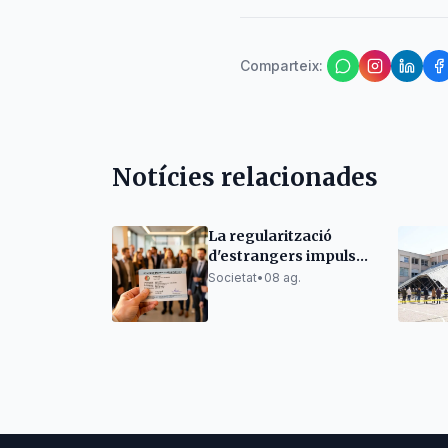
Comparteix
:
Notícies relacionades
La regularització
d'estrangers impulsa
l'afiliació a la
Societat
•
08 ag.
Seguretat Social al
Berguedà