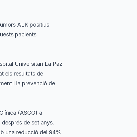
tumors ALK positius
uests pacients
.
pital Universitari La Paz
t els resultats de
ment i la prevenció de
Clínica (ASCO) a
ó després de set anys.
 amb una reducció del 94%