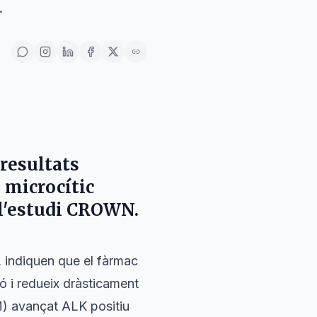
.
 resultats
 microcític
 l'estudi CROWN.
, indiquen que el fàrmac
ió i redueix dràsticament
M) avançat ALK positiu