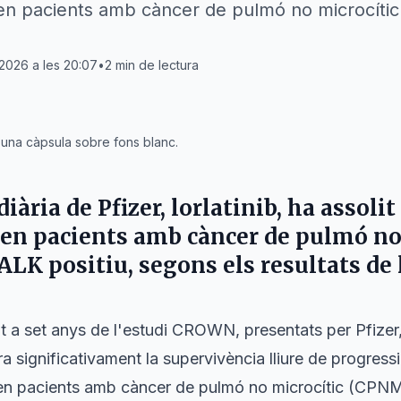
en pacients amb càncer de pulmó no microcític
2026 a les 20:07
•
2
min de lectura
i una càpsula sobre fons blanc.
iària de Pfizer, lorlatinib, ha assolit
 en pacients amb càncer de pulmó no
LK positiu, segons els resultats de
nt a set anys de l'estudi CROWN, presentats per Pfizer
ora significativament la supervivència lliure de progress
 en pacients amb càncer de pulmó no microcític (CPN