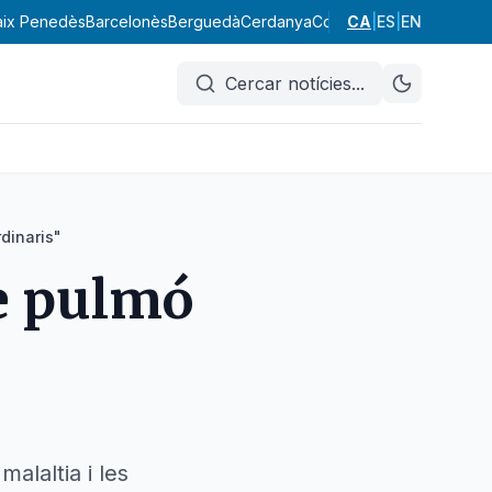
aix Penedès
Barcelonès
Berguedà
Cerdanya
Conca de Barberà
CA
|
ES
|
EN
Garraf
Cercar notícies
...
dinaris"
de pulmó
alaltia i les