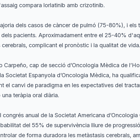
'assaig compara lorlatinib amb crizotinib.
joria dels casos de càncer de pulmó (75-80%), i els 
5% dels pacients. Aproximadament entre el 25-40% d'aq
erebrals, complicant el pronòstic i la qualitat de vida
ro Carpeño, cap de secció d’Oncologia Mèdica de l’Hos
la Societat Espanyola d’Oncologia Mèdica, ha qualifica
nt el canvi de paradigma en les expectatives del tracta
una teràpia oral diària.
 congrés anual de la Societat Americana d’Oncologia 
abilitat del 55% de supervivència lliure de progressi
controlar de forma duradora les metàstasis cerebrals,