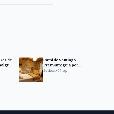
tres de
Camí de Santiago
malgrat
Premium: guia per
a baixa
organitzar-lo sense
Societat
•
07 ag.
renunciar al descans