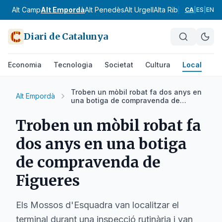
Alt Camp
Alt Empordà
Alt Penedès
Alt Urgell
Alta Ribagorça
Anoia
CA
|
ES
|
EN
Diari de Catalunya
Economia
Tecnologia
Societat
Cultura
Local
Es
Troben un mòbil robat fa dos anys en
Alt Empordà
una botiga de compravenda de
Figueres
Troben un mòbil robat fa
dos anys en una botiga
de compravenda de
Figueres
Els Mossos d'Esquadra van localitzar el
terminal durant una inspecció rutinària i van