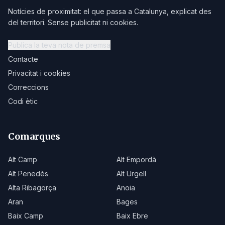
Notícies de proximitat: el que passa a Catalunya, explicat des
del territori. Sense publicitat ni cookies.
Publica la teva nota de premsa
Contacte
Privacitat i cookies
Correccions
Codi ètic
Comarques
Alt Camp
Alt Empordà
Alt Penedès
Alt Urgell
Alta Ribagorça
Anoia
Aran
Bages
Baix Camp
Baix Ebre