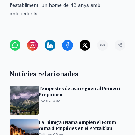
l'establiment, un home de 48 anys amb
antecedents.
Notícies relacionades
Tempestes descarreguen al Pirineu i
Prepirineu
Local
•
08 ag.
La Fúmiga i Naina omplen el Fòrum
romà d'Empúries en el Portalblau
Cultura
•
08 ag.