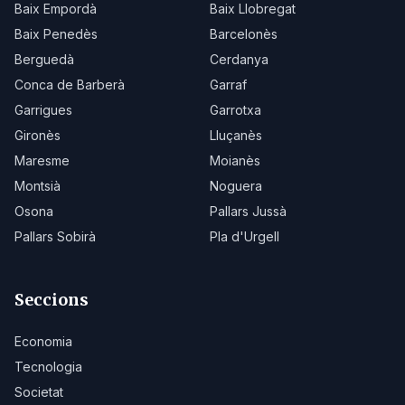
Baix Empordà
Baix Llobregat
Baix Penedès
Barcelonès
Berguedà
Cerdanya
Conca de Barberà
Garraf
Garrigues
Garrotxa
Gironès
Lluçanès
Maresme
Moianès
Montsià
Noguera
Osona
Pallars Jussà
Pallars Sobirà
Pla d'Urgell
Seccions
Economia
Tecnologia
Societat