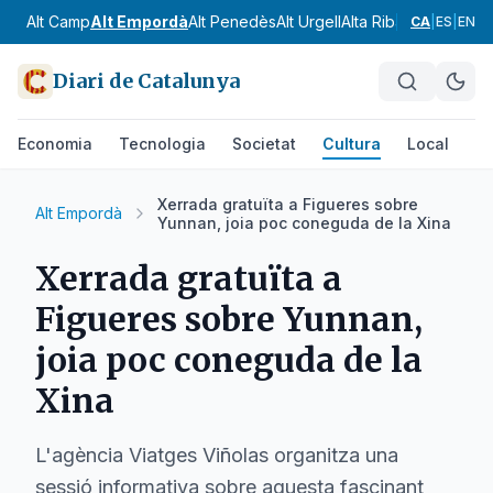
Alt Camp
Alt Empordà
Alt Penedès
Alt Urgell
Alta Ribagorça
Anoia
CA
|
ES
|
EN
Diari de Catalunya
Economia
Tecnologia
Societat
Cultura
Local
Es
Xerrada gratuïta a Figueres sobre
Alt Empordà
Yunnan, joia poc coneguda de la Xina
Xerrada gratuïta a
Figueres sobre Yunnan,
joia poc coneguda de la
Xina
L'agència Viatges Viñolas organitza una
sessió informativa sobre aquesta fascinant