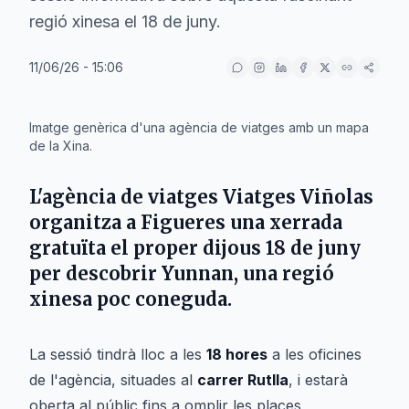
regió xinesa el 18 de juny.
11/06/26 - 15:06
IA
Imatge genèrica d'una agència de viatges amb un mapa
de la Xina.
L'agència de viatges
Viatges Viñolas
organitza a
Figueres
una xerrada
gratuïta el proper
dijous 18 de juny
per descobrir
Yunnan
, una regió
xinesa poc coneguda.
La sessió tindrà lloc a les
18 hores
a les oficines
de l'agència, situades al
carrer Rutlla
, i estarà
oberta al públic fins a omplir les places