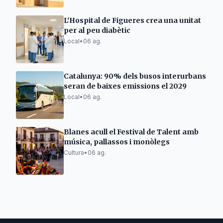
L'Hospital de Figueres crea una unitat
per al peu diabètic
Local
•
06 ag.
Catalunya: 90% dels busos interurbans
seran de baixes emissions el 2029
Local
•
06 ag.
Blanes acull el Festival de Talent amb
música, pallassos i monòlegs
Cultura
•
06 ag.