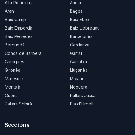
Alta Ribagorça
Anoia
Aran
Bages
Baix Camp
Baix Ebre
Baix Empordà
Baix Llobregat
Baix Penedès
Barcelonès
Berguedà
Cerdanya
Conca de Barberà
Garraf
Garrigues
Garrotxa
Gironès
Lluçanès
Maresme
Moianès
Montsià
Noguera
Osona
Pallars Jussà
Pallars Sobirà
Pla d'Urgell
Seccions