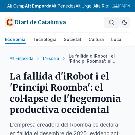
Alt Camp
Alt Empordà
Alt Penedès
Alt Urgell
Alta Ribagorça
Anoia
CA
|
ES
|
EN
Diari de Catalunya
Economia
Tecnologia
Societat
Cultura
Local
Es
La fallida d'iRobot i el
Alt Empordà
L'Escala
'Principi Roomba': el
col·lapse de l'hegemonia
productiva occidental
La fallida d'iRobot i el
'Principi Roomba': el
col·lapse de l'hegemonia
productiva occidental
L'empresa creadora del Roomba es declara
en fallida el desembre de 2025, evidenciant