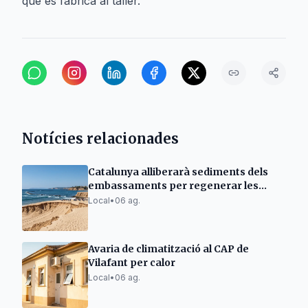
que es fabrica al taller.
Notícies relacionades
Catalunya alliberarà sediments dels
embassaments per regenerar les
platges
Local
•
06 ag.
Avaria de climatització al CAP de
Vilafant per calor
Local
•
06 ag.