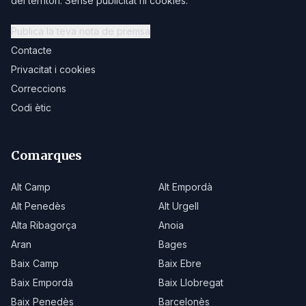
del territori. Sense publicitat ni cookies.
Publica la teva nota de premsa
Contacte
Privacitat i cookies
Correccions
Codi ètic
Comarques
Alt Camp
Alt Empordà
Alt Penedès
Alt Urgell
Alta Ribagorça
Anoia
Aran
Bages
Baix Camp
Baix Ebre
Baix Empordà
Baix Llobregat
Baix Penedès
Barcelonès