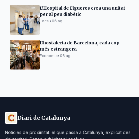
L'Hospital de Figueres crea una unitat
per al peu diabètic
Local
•
06 ag.
L'hostaleria de Barcelona, cada cop
més estrangera
Economia
•
06 ag.
Diari de Catalunya
Notícies de proximitat: el que passa a Catalunya, explicat des