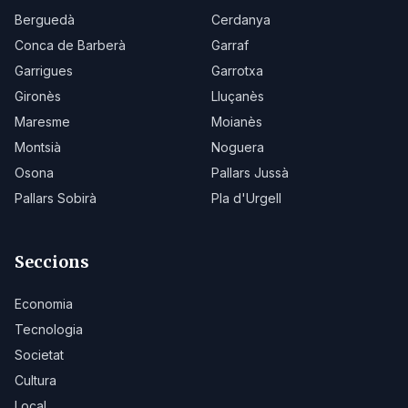
Berguedà
Cerdanya
Conca de Barberà
Garraf
Garrigues
Garrotxa
Gironès
Lluçanès
Maresme
Moianès
Montsià
Noguera
Osona
Pallars Jussà
Pallars Sobirà
Pla d'Urgell
Seccions
Economia
Tecnologia
Societat
Cultura
Local