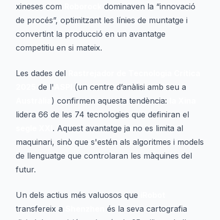
xineses com
Roborock
dominaven la “innovació
de procés”, optimitzant les línies de muntatge i
convertint la producció en un avantatge
competitiu en si mateix.
Les dades del
Rastrejador de Tecnologia Crítica
2025
de l'
ASPI
(un centre d’anàlisi amb seu a
Austràlia
) confirmen aquesta tendència:
la Xina
lidera 66 de les 74 tecnologies que definiran el
segle XXI
. Aquest avantatge ja no es limita al
maquinari, sinò que s'estén als algoritmes i models
de llenguatge que controlaran les màquines del
futur.
Un dels actius més valuosos que
iRobot
transfereix a
Shenzhen
és la seva cartografia