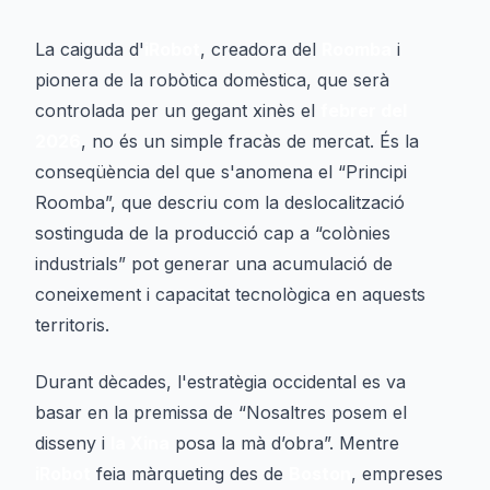
La caiguda d'
iRobot
, creadora del
Roomba
i
pionera de la robòtica domèstica, que serà
controlada per un gegant xinès el
febrer del
2026
, no és un simple fracàs de mercat. És la
conseqüència del que s'anomena el “Principi
Roomba”, que descriu com la deslocalització
sostinguda de la producció cap a “colònies
industrials” pot generar una acumulació de
coneixement i capacitat tecnològica en aquests
territoris.
Durant dècades, l'estratègia occidental es va
basar en la premissa de “Nosaltres posem el
disseny i
la Xina
posa la mà d’obra”. Mentre
iRobot
feia màrqueting des de
Boston
, empreses