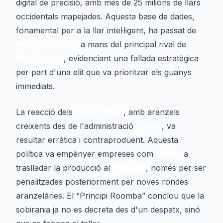
digital de precisió, amb més de 25 milions de llars
occidentals mapejades. Aquesta base de dades,
fonamental per a la llar intel·ligent, ha passat de
Massachusetts
a mans del principal rival de
Washington
, evidenciant una fallada estratègica
per part d'una elit que va prioritzar els guanys
immediats.
La reacció dels
Estats Units
, amb aranzels
creixents des de l'administració
Trump
, va
resultar erràtica i contraproduent. Aquesta
política va empènyer empreses com
iRobot
a
traslladar la producció al
Vietnam
, només per ser
penalitzades posteriorment per noves rondes
aranzelàries. El “Principi Roomba” conclou que la
sobirania ja no es decreta des d'un despatx, sinó