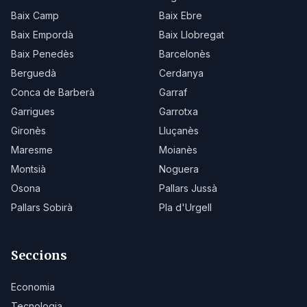
Baix Camp
Baix Ebre
Baix Empordà
Baix Llobregat
Baix Penedès
Barcelonès
Berguedà
Cerdanya
Conca de Barberà
Garraf
Garrigues
Garrotxa
Gironès
Lluçanès
Maresme
Moianès
Montsià
Noguera
Osona
Pallars Jussà
Pallars Sobirà
Pla d'Urgell
Seccions
Economia
Tecnologia