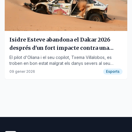
Isidre Esteve abandona el Dakar 2026
després d'un fort impacte contra una
duna
El pilot d'Oliana i el seu copilot, Txema Villalobos, es
troben en bon estat malgrat els danys severs al seu
Toyota Hilux adaptat.
09 gener 2026
Esports