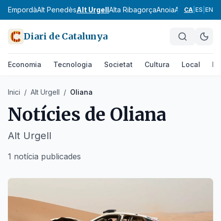
Alt Empordà
Alt Penedès
Alt Urgell
Alta Ribagorça
Anoia
Aran
Bages
Ba
CA
|
ES
|
EN
Diari de Catalunya
Economia
Tecnologia
Societat
Cultura
Local
Es
Inici
/
Alt Urgell
/
Oliana
Notícies de
Oliana
Alt Urgell
1 notícia publicades