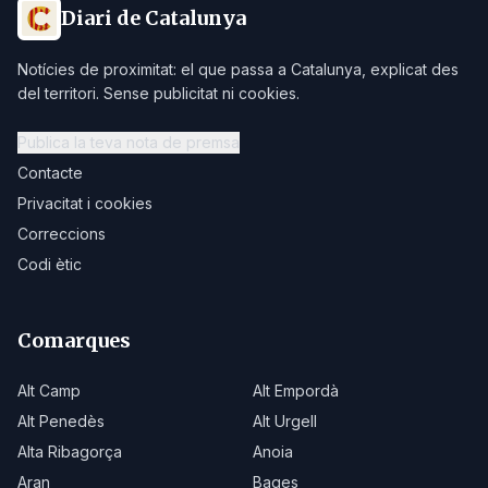
Diari de Catalunya
Notícies de proximitat: el que passa a Catalunya, explicat des
del territori. Sense publicitat ni cookies.
Publica la teva nota de premsa
Contacte
Privacitat i cookies
Correccions
Codi ètic
Comarques
Alt Camp
Alt Empordà
Alt Penedès
Alt Urgell
Alta Ribagorça
Anoia
Aran
Bages