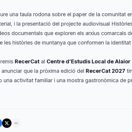
oure una taula rodona sobre el paper de la comunitat en
erial, i la presentació del projecte audiovisual
Històrie
ídeos documentals que exploren els arxius comarcals de
e les històries de muntanya que conformen la identitat c
 premis
RecerCat
al
Centre d’Estudis Local de Alaior
a anunciar que la pròxima edició del
RecerCat 2027
ti
 una activitat familiar i una mostra gastronòmica de p