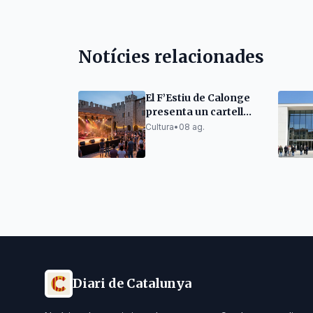
Notícies relacionades
El F’Estiu de Calonge
presenta un cartell
ambiciós i un espai
Cultura
•
08 ag.
per a emergents
Diari de Catalunya