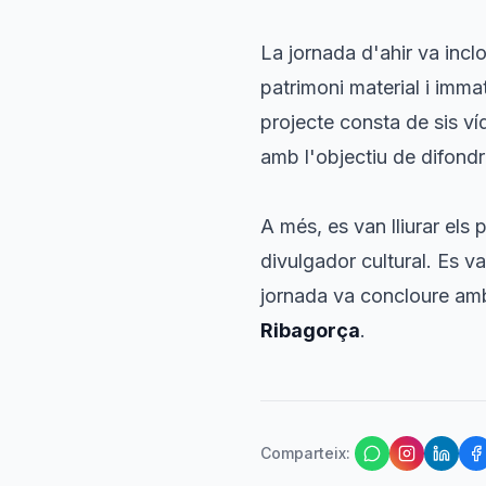
La jornada d'ahir va incl
patrimoni material i immat
projecte consta de sis v
amb l'objectiu de difondr
A més, es van lliurar els
divulgador cultural. Es v
jornada va concloure amb
Ribagorça
.
Comparteix
: