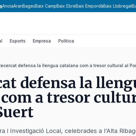
a
Anoia
Aran
Bages
Baix Camp
Baix Ebre
Baix Empordà
Baix Llobregat
B
al
Esports
Empresa
Política
Recercat defensa la llengua catalana com a tresor cultural al Po
cat defensa la llen
com a tresor cultur
Suert
a i Investigació Local, celebrades a l'Alta Ribag