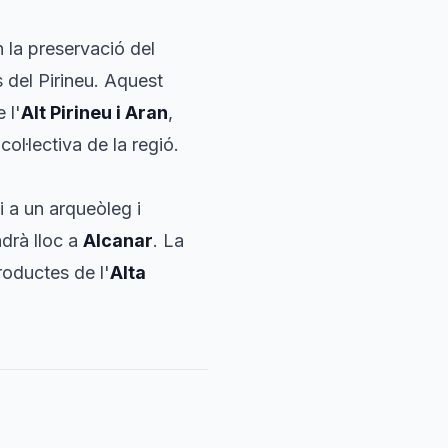
 la preservació del
s del Pirineu
. Aquest
 l'
Alt Pirineu i Aran
,
ol·lectiva de la regió.
i a un arqueòleg i
ndrà lloc a
Alcanar
. La
roductes de l'
Alta