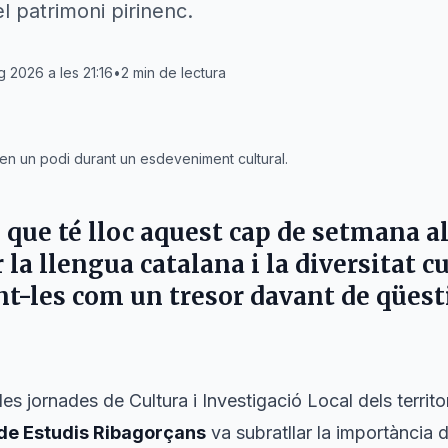
 el patrimoni pirinenc.
g 2026 a les 21:16
•
2
min de lectura
en un podi durant un esdeveniment cultural.
, que té lloc aquest cap de setmana a
 la llengua catalana i la diversitat cu
nt-les com un tresor davant de qüe
es jornades de Cultura i Investigació Local dels territo
de Estudis Ribagorçans
va subratllar la importància de