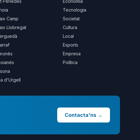
lt Penedès
Economia
noia
Tecnologia
aix Camp
Societat
aix Llobregat
Cultura
erguedà
Local
arraf
Esports
ironès
Empresa
oianès
Política
sona
la d'Urgell
Contacta'ns
→