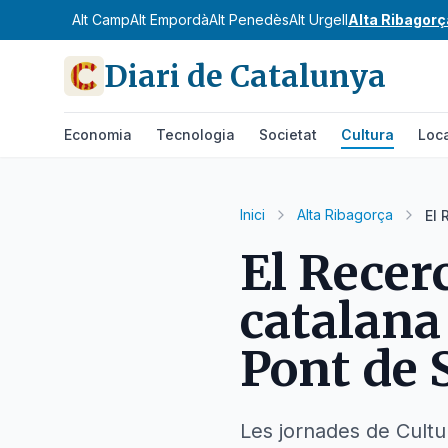
Alt Camp
Alt Empordà
Alt Penedès
Alt Urgell
Alta Ribagorç
Diari de Catalunya
Economia
Tecnologia
Societat
Cultura
Loc
Inici
Alta Ribagorça
El 
El Recer
catalana 
Pont de 
Les jornades de Cultur