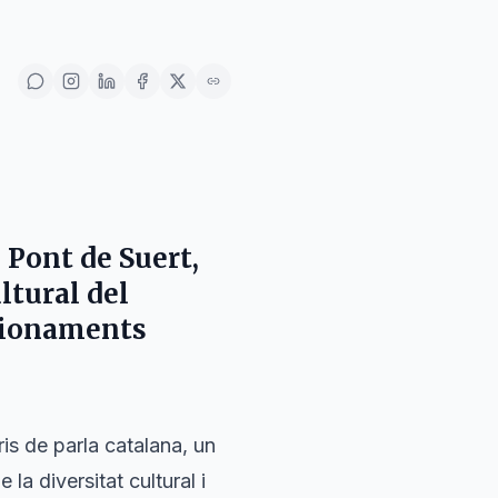
l
Pont de Suert
,
ltural del
stionaments
ris de parla catalana, un
 la diversitat cultural i