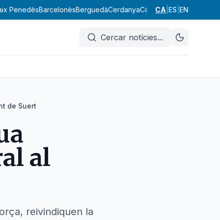
aix Penedès
Barcelonès
Berguedà
Cerdanya
Conca de Barberà
CA
|
ES
|
EN
Garraf
Cercar notícies
...
nt de Suert
gua
al al
orça, reivindiquen la