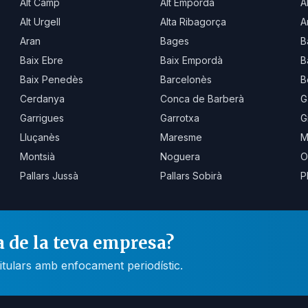
Alt Camp
Alt Empordà
A
Alt Urgell
Alta Ribagorça
A
Aran
Bages
B
Baix Ebre
Baix Empordà
B
Baix Penedès
Barcelonès
B
Cerdanya
Conca de Barberà
G
Garrigues
Garrotxa
G
Lluçanès
Maresme
M
Montsià
Noguera
O
Pallars Jussà
Pallars Sobirà
P
a de la teva empresa?
itulars amb enfocament periodístic.