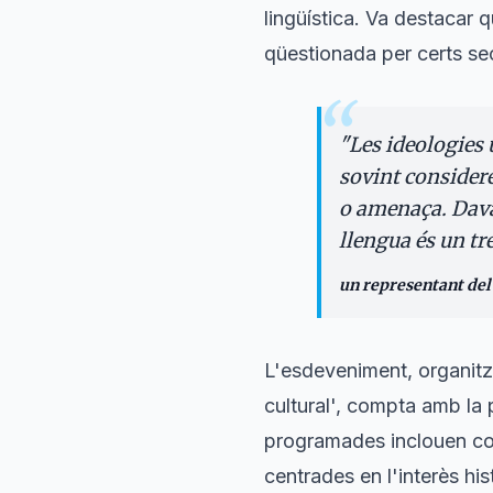
lingüística. Va destacar q
qüestionada per certs sec
“
"
Les ideologies 
sovint considere
o amenaça. Dava
llengua és un tre
un representant del
L'esdeveniment, organitza
cultural', compta amb la 
programades inclouen conf
centrades en l'interès hist