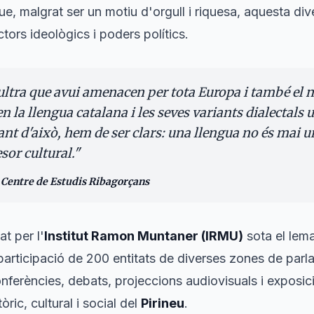
ue, malgrat ser un motiu d'orgull i riquesa, aquesta dive
tors ideològics i poders polítics.
ultra que avui amenacen per tota Europa i també el no
n la llengua catalana i les seves variants dialectals 
nt d'això, hem de ser clars: una llengua no és mai 
sor cultural.
"
 Centre de Estudis Ribagorçans
t per l'
Institut Ramon Muntaner (IRMU)
sota el lem
participació de 200 entitats de diverses zones de parla
erències, debats, projeccions audiovisuals i exposici
òric, cultural i social del
Pirineu
.