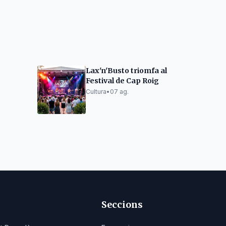
Lax'n'Busto triomfa al
Festival de Cap Roig
després
Cultura
•
07 ag.
Seccions