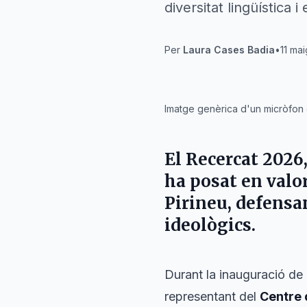
diversitat lingüística i
Per
Laura Cases Badia
•
11 mai
IA
Imatge genèrica d'un micròfon 
El
Recercat 2026
ha posat en valor
Pirineu
, defensa
ideològics.
Durant la inauguració de l
representant del
Centre 