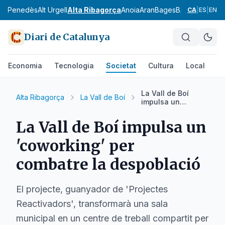
Alt Penedès
Alt Urgell
Alta Ribagorça
Anoia
Aran
Bages
Baix Camp
Baix
CA
|
ES
|
EN
Diari de Catalunya
Economia
Tecnologia
Societat
Cultura
Local
Es
La Vall de Boí
Alta Ribagorça
La Vall de Boí
impulsa un
'coworking' per
combatre la
La Vall de Boí impulsa un
despoblació
'coworking' per
combatre la despoblació
El projecte, guanyador de 'Projectes
Reactivadors', transformarà una sala
municipal en un centre de treball compartit per