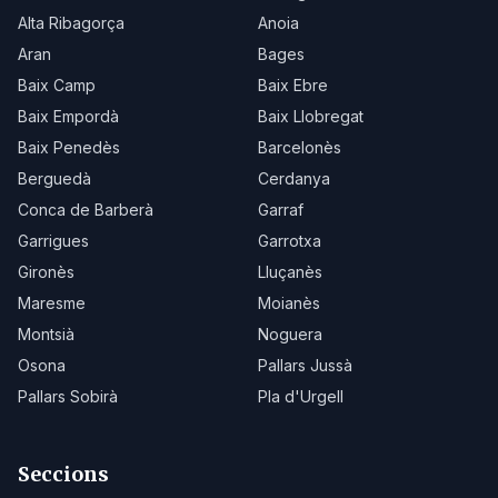
Alta Ribagorça
Anoia
Aran
Bages
Baix Camp
Baix Ebre
Baix Empordà
Baix Llobregat
Baix Penedès
Barcelonès
Berguedà
Cerdanya
Conca de Barberà
Garraf
Garrigues
Garrotxa
Gironès
Lluçanès
Maresme
Moianès
Montsià
Noguera
Osona
Pallars Jussà
Pallars Sobirà
Pla d'Urgell
Seccions