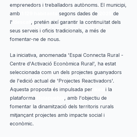
emprenedors i treballadors autònoms. El municipi,
amb
1.129 habitants
segons dades de
2025
de
l'
Idescat
, pretén així garantir la continuïtat dels
seus serveis i oficis tradicionals, a més de
fomentar-ne de nous.
La iniciativa, anomenada 'Espai Connecta Rural -
Centre d'Activació Econòmica Rural', ha estat
seleccionada com un dels projectes guanyadors
de l'edició actual de 'Projectes Reactivadors'.
Aquesta proposta és impulsada per
Ikea
i la
plataforma
Holapueblo
, amb l'objectiu de
fomentar la dinamització dels territoris rurals
mitjançant projectes amb impacte social i
econòmic.