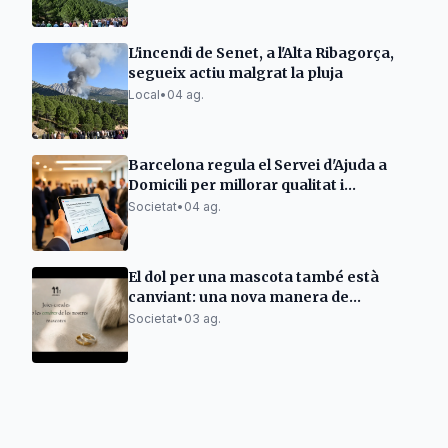
L'incendi de Senet, a l'Alta Ribagorça,
segueix actiu malgrat la pluja
Local
•
04 ag.
Barcelona regula el Servei d'Ajuda a
Domicili per millorar qualitat i
eficiència
Societat
•
04 ag.
El dol per una mascota també està
canviant: una nova manera de
mantenir-ne viu el record
Societat
•
03 ag.