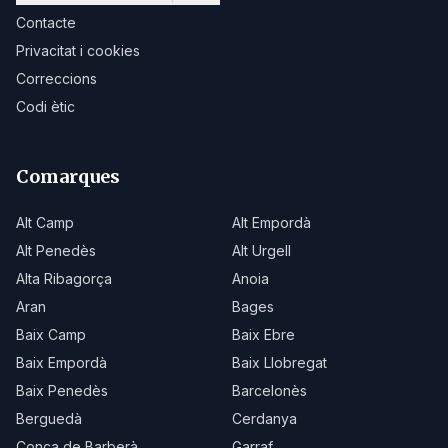
Contacte
Privacitat i cookies
Correccions
Codi ètic
Comarques
Alt Camp
Alt Empordà
Alt Penedès
Alt Urgell
Alta Ribagorça
Anoia
Aran
Bages
Baix Camp
Baix Ebre
Baix Empordà
Baix Llobregat
Baix Penedès
Barcelonès
Berguedà
Cerdanya
Conca de Barberà
Garraf