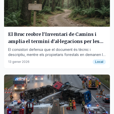
El Bruc reobre l'Inventari de Camins i
amplia el termini d'al·legacions per les
crítiques de BOSCAT
El consistori defensa que el document és tècnic i
descriptiu, mentre els propietaris forestals en demanen la
retirada per manca de rigor.
13 gener 2026
Local