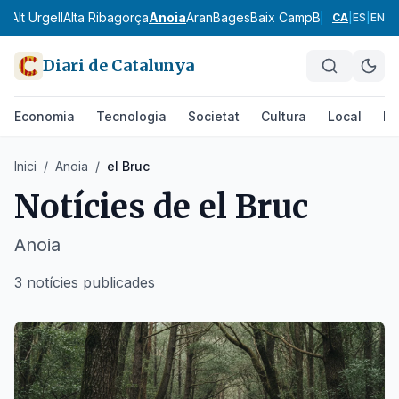
ès
Alt Urgell
Alta Ribagorça
Anoia
Aran
Bages
Baix Camp
Baix Ebre
Baix
CA
|
ES
|
EN
Diari de Catalunya
Economia
Tecnologia
Societat
Cultura
Local
Es
Inici
/
Anoia
/
el Bruc
Notícies de
el Bruc
Anoia
3 notícies publicades