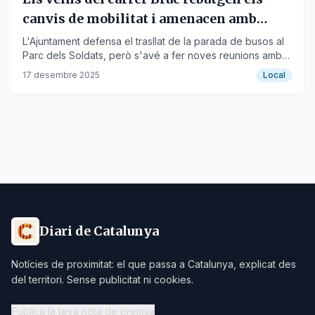
canvis de mobilitat i amenacen amb
'muntar barricades'
L'Ajuntament defensa el trasllat de la parada de busos al
Parc dels Soldats, però s'avé a fer noves reunions amb
els residents per buscar un consens.
17 desembre 2025
Local
Diari de Catalunya
Notícies de proximitat: el que passa a Catalunya, explicat des
del territori. Sense publicitat ni cookies.
Publica la teva nota de premsa