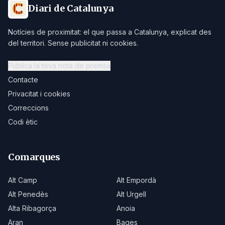
Diari de Catalunya
Notícies de proximitat: el que passa a Catalunya, explicat des
del territori. Sense publicitat ni cookies.
Publica la teva nota de premsa
Contacte
Privacitat i cookies
Correccions
Codi ètic
Comarques
Alt Camp
Alt Empordà
Alt Penedès
Alt Urgell
Alta Ribagorça
Anoia
Aran
Bages