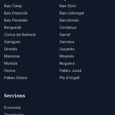
Baix Camp
Baix Ebre
Baix Empordà
Baix Llobregat
Baix Penedès
Barcelonès
Berguedà
Cerdanya
Conca de Barberà
Garraf
Garrigues
Garrotxa
Gironès
Lluçanès
Maresme
Moianès
Montsià
Noguera
Osona
Pallars Jussà
Pallars Sobirà
Pla d'Urgell
Seccions
Economia
Tecnologia