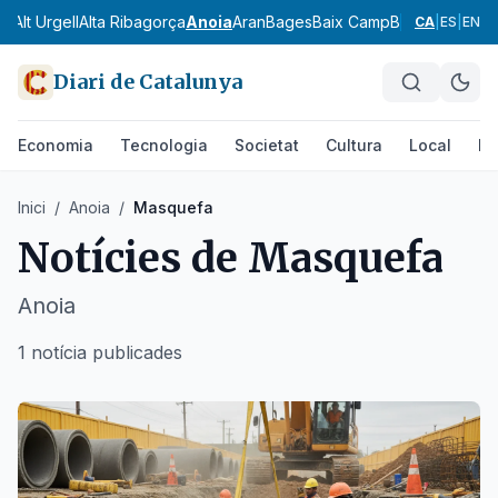
ès
Alt Urgell
Alta Ribagorça
Anoia
Aran
Bages
Baix Camp
Baix Ebre
Baix
CA
|
ES
|
EN
Diari de Catalunya
Economia
Tecnologia
Societat
Cultura
Local
Es
Inici
/
Anoia
/
Masquefa
Notícies de
Masquefa
Anoia
1 notícia publicades