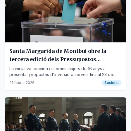
Santa Margarida de Montbui obre la
tercera edició dels Pressupostos
Participatius amb 30.000 euros
La iniciativa convida els veïns majors de 16 anys a
presentar propostes d'inversió o serveis fins al 23 de
febrer.
01 febrer 2026
Societat