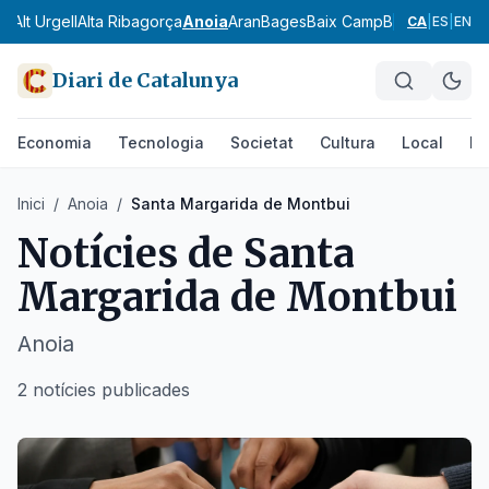
ès
Alt Urgell
Alta Ribagorça
Anoia
Aran
Bages
Baix Camp
Baix Ebre
Baix
CA
|
ES
|
EN
Diari de Catalunya
Economia
Tecnologia
Societat
Cultura
Local
Es
Inici
/
Anoia
/
Santa Margarida de Montbui
Notícies de
Santa
Margarida de Montbui
Anoia
2 notícies publicades