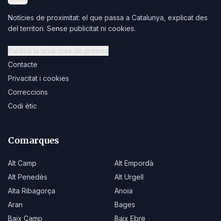
Notícies de proximitat: el que passa a Catalunya, explicat des
del territori. Sense publicitat ni cookies.
Publica la teva nota de premsa
Contacte
Privacitat i cookies
Correccions
Codi ètic
Comarques
Alt Camp
Alt Empordà
Alt Penedès
Alt Urgell
Alta Ribagorça
Anoia
Aran
Bages
Baix Camp
Baix Ebre