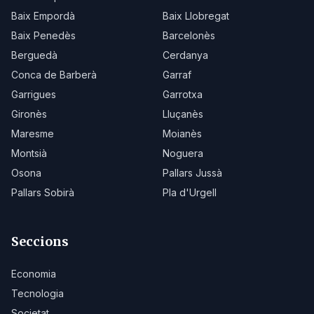
Baix Empordà
Baix Llobregat
Baix Penedès
Barcelonès
Berguedà
Cerdanya
Conca de Barberà
Garraf
Garrigues
Garrotxa
Gironès
Lluçanès
Maresme
Moianès
Montsià
Noguera
Osona
Pallars Jussà
Pallars Sobirà
Pla d'Urgell
Seccions
Economia
Tecnologia
Societat