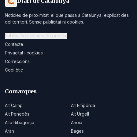
Diari de Catalunya
Notícies de proximitat: el que passa a Catalunya, explicat des
del territori. Sense publicitat ni cookies.
Publica la teva nota de premsa
Contacte
Privacitat i cookies
Correccions
Codi ètic
Comarques
Alt Camp
Alt Empordà
Alt Penedès
Alt Urgell
Alta Ribagorça
Anoia
Aran
Bages