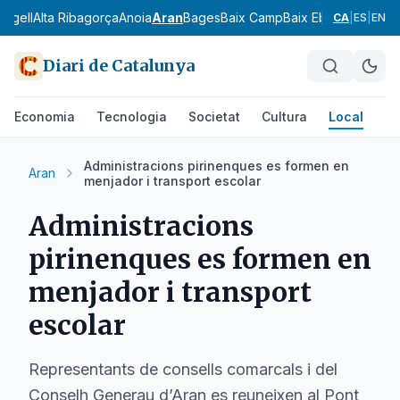
 Urgell
Alta Ribagorça
Anoia
Aran
Bages
Baix Camp
Baix Ebre
Baix Emp
CA
|
ES
|
EN
Diari de Catalunya
Economia
Tecnologia
Societat
Cultura
Local
Es
Administracions pirinenques es formen en
Aran
menjador i transport escolar
Administracions
pirinenques es formen en
menjador i transport
escolar
Representants de consells comarcals i del
Conselh Generau d’Aran es reuneixen al Pont