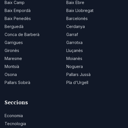
Baix Camp
Baix Ebre
Baix Empordà
Baix Llobregat
Baix Penedès
Barcelonès
Berguedà
Cerdanya
Conca de Barberà
Garraf
Garrigues
Garrotxa
Gironès
Lluçanès
Maresme
Moianès
Montsià
Noguera
Osona
Pallars Jussà
Pallars Sobirà
Pla d'Urgell
Seccions
Economia
Tecnologia