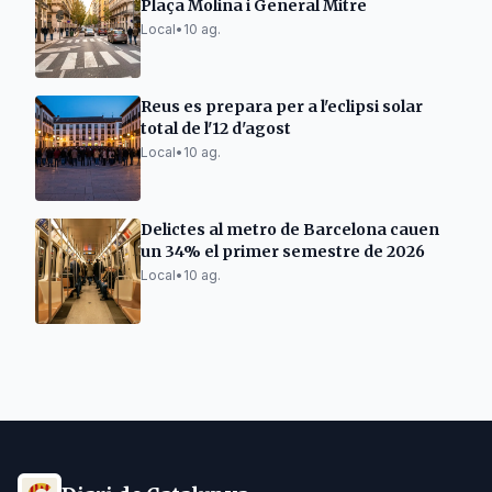
Plaça Molina i General Mitre
Local
•
10 ag.
Reus es prepara per a l'eclipsi solar
total de l'12 d'agost
Local
•
10 ag.
Delictes al metro de Barcelona cauen
un 34% el primer semestre de 2026
Local
•
10 ag.