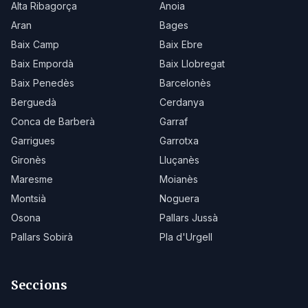
Alta Ribagorça
Anoia
Aran
Bages
Baix Camp
Baix Ebre
Baix Empordà
Baix Llobregat
Baix Penedès
Barcelonès
Berguedà
Cerdanya
Conca de Barberà
Garraf
Garrigues
Garrotxa
Gironès
Lluçanès
Maresme
Moianès
Montsià
Noguera
Osona
Pallars Jussà
Pallars Sobirà
Pla d'Urgell
Seccions