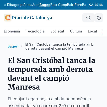
l
Alta Ribagorça
Anoia
Aran
Bages
Baix Camp
Baix Ebre
Baix Empordà
B
CA
|
ES
|
EN
Diari de Catalunya
Economia
Tecnologia
Societat
Cultura
Local
Es
El San Cristóbal tanca la temporada amb
Bages
derrota davant el campió Manresa
El San Cristóbal tanca la
temporada amb derrota
davant el campió
Manresa
El conjunt egarenc, ja amb la permanència
assegurada, va caure per 2-0 en un partit