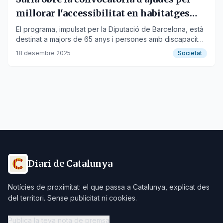
millorar l'accessibilitat en habitatges
vulnerables
El programa, impulsat per la Diputació de Barcelona, està
destinat a majors de 65 anys i persones amb discapacitat,
amb termini fins al 16 de gener.
18 desembre 2025
Societat
Diari de Catalunya
Notícies de proximitat: el que passa a Catalunya, explicat des
del territori. Sense publicitat ni cookies.
Publica la teva nota de premsa