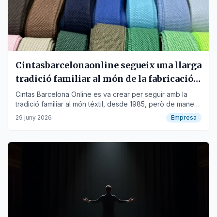
Cintasbarcelonaonline segueix una llarga
tradició familiar al món de la fabricació
de cintes, cordons i elàstics
Cintas Barcelona Online es va crear per seguir amb la
tradició familiar al món téxtil, desde 1985, però de manera
online. Aquesta empresa familiar es dedica a la fabricació
29 juny 2026
Empresa
de diferents cintes, cordons i elàstics per a tot tipos de
confeccions. Dirigit a un públic tant particular com a
empreses.