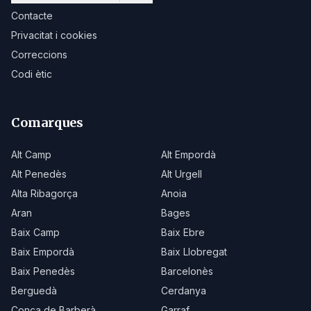
Contacte
Privacitat i cookies
Correccions
Codi ètic
Comarques
Alt Camp
Alt Empordà
Alt Penedès
Alt Urgell
Alta Ribagorça
Anoia
Aran
Bages
Baix Camp
Baix Ebre
Baix Empordà
Baix Llobregat
Baix Penedès
Barcelonès
Berguedà
Cerdanya
Conca de Barberà
Garraf