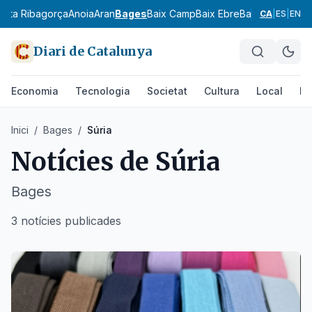
l
Alta Ribagorça
Anoia
Aran
Bages
Baix Camp
Baix Ebre
Baix Empordà
B
CA
|
ES
|
EN
Diari de Catalunya
Economia
Tecnologia
Societat
Cultura
Local
Es
Inici
/
Bages
/
Súria
Notícies de
Súria
Bages
3 notícies publicades