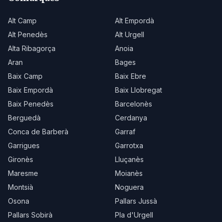
Alt Camp
Alt Empordà
Alt Penedès
Alt Urgell
Alta Ribagorça
Anoia
Aran
Bages
Baix Camp
Baix Ebre
Baix Empordà
Baix Llobregat
Baix Penedès
Barcelonès
Berguedà
Cerdanya
Conca de Barberà
Garraf
Garrigues
Garrotxa
Gironès
Lluçanès
Maresme
Moianès
Montsià
Noguera
Osona
Pallars Jussà
Pallars Sobirà
Pla d'Urgell