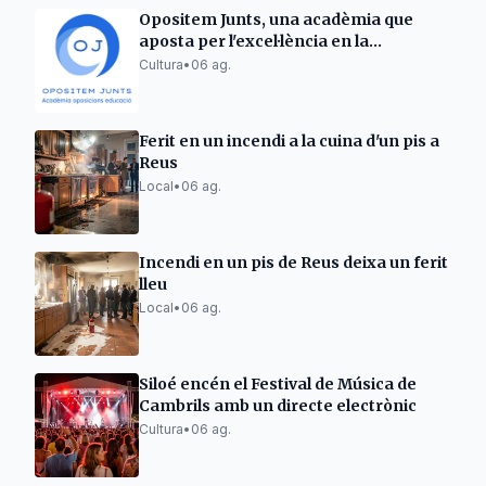
Opositem Junts, una acadèmia que
aposta per l'excel·lència en la
preparació d'oposicions docents
Cultura
•
06 ag.
Ferit en un incendi a la cuina d'un pis a
Reus
Local
•
06 ag.
Incendi en un pis de Reus deixa un ferit
lleu
Local
•
06 ag.
Siloé encén el Festival de Música de
Cambrils amb un directe electrònic
Cultura
•
06 ag.