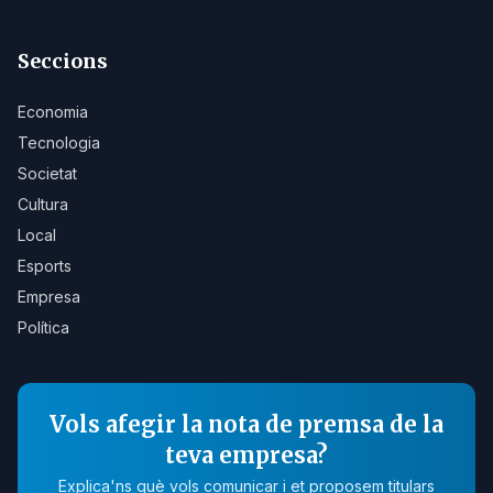
Seccions
Economia
Tecnologia
Societat
Cultura
Local
Esports
Empresa
Política
Vols afegir la nota de premsa de la
teva empresa?
Explica'ns què vols comunicar i et proposem titulars