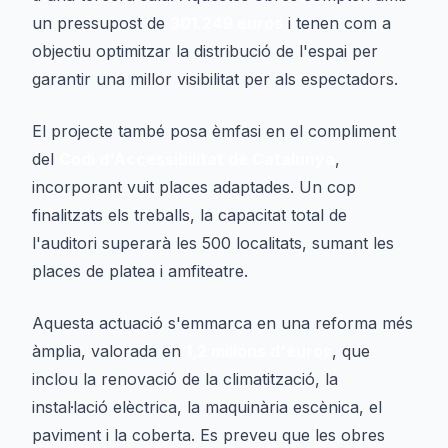
un pressupost de
301.249 euros
i tenen com a
objectiu optimitzar la distribució de l'espai per
garantir una millor visibilitat per als espectadors.
El projecte també posa èmfasi en el compliment
del
Codi d'Accessibilitat de Catalunya
,
incorporant vuit places adaptades. Un cop
finalitzats els treballs, la capacitat total de
l'auditori superarà les 500 localitats, sumant les
places de platea i amfiteatre.
Aquesta actuació s'emmarca en una reforma més
àmplia, valorada en
1,2 milions d'euros
, que
inclou la renovació de la climatització, la
instal·lació elèctrica, la maquinària escènica, el
paviment i la coberta. Es preveu que les obres