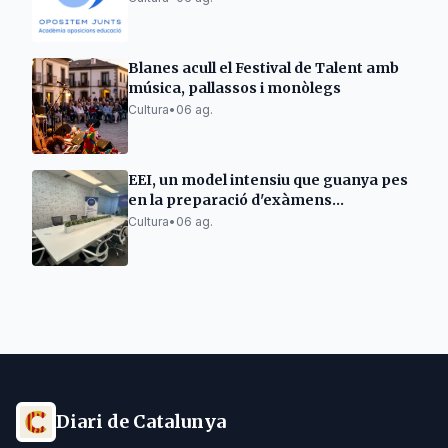
Blanes acull el Festival de Talent amb
música, pallassos i monòlegs
Cultura
•
06 ag.
EEI, un model intensiu que guanya pes
en la preparació d'exàmens
Cambridge a Espanya
Cultura
•
06 ag.
Diari de Catalunya