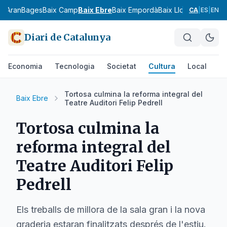
ia
Aran
Bages
Baix Camp
Baix Ebre
Baix Empordà
Baix Llobregat
Baix 
CA
|
ES
|
EN
Diari de Catalunya
Economia
Tecnologia
Societat
Cultura
Local
Es
Tortosa culmina la reforma integral del
Baix Ebre
Teatre Auditori Felip Pedrell
Tortosa culmina la
reforma integral del
Teatre Auditori Felip
Pedrell
Els treballs de millora de la sala gran i la nova
graderia estaran finalitzats després de l'estiu.