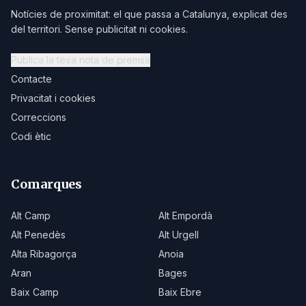
Notícies de proximitat: el que passa a Catalunya, explicat des
del territori. Sense publicitat ni cookies.
Publica la teva nota de premsa
Contacte
Privacitat i cookies
Correccions
Codi ètic
Comarques
Alt Camp
Alt Empordà
Alt Penedès
Alt Urgell
Alta Ribagorça
Anoia
Aran
Bages
Baix Camp
Baix Ebre