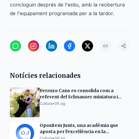
concloguin després de l'estiu, amb la reobertura
de l'equipament programada per a la tardor.
Notícies relacionades
Ferruxo Cans es consolida com a
referent del Schnauzer miniatura i
gegant després del seu èxit al World
Cultura
•
06 ag.
Dog Show 2026
Opositem Junts, una acadèmia que
aposta per l'excel·lència en la
preparació d'oposicions docents
Cultura
•
06 ag.