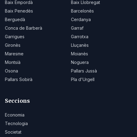
Baix Empordà
Baix Llobregat
Baix Penedès
Barcelonès
Berguedà
Cerdanya
Conca de Barberà
Garraf
Garrigues
Garrotxa
Gironès
Lluçanès
Maresme
Moianès
Montsià
Noguera
Osona
Pallars Jussà
Pallars Sobirà
Pla d'Urgell
Seccions
Economia
Tecnologia
Societat