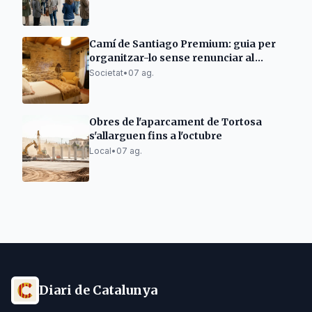
Camí de Santiago Premium: guia per
organitzar-lo sense renunciar al
descans
Societat
•
07 ag.
Obres de l'aparcament de Tortosa
s'allarguen fins a l'octubre
Local
•
07 ag.
Diari de Catalunya