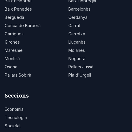
Baix Empordà
Baix Llobregat
Baix Penedès
Barcelonès
Berguedà
Cerdanya
Conca de Barberà
Garraf
Garrigues
Garrotxa
Gironès
Lluçanès
Maresme
Moianès
Montsià
Noguera
Osona
Pallars Jussà
Pallars Sobirà
Pla d'Urgell
Seccions
Economia
Tecnologia
Societat