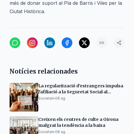
més de donar suport al Pla de Barris i Viles per la
Ciutat Històrica.
Notícies relacionades
La regularització d'estrangers impulsa
l'afiliació a la Seguretat Social al
Berguedà
Societat
•
08 ag.
Creixen els centres de culte a Girona
malgrat la tendència a la baixa
Societat
•
08 ag.