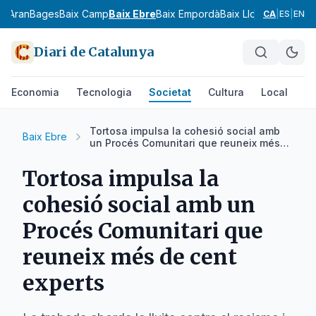
ia
Aran
Bages
Baix Camp
Baix Ebre
Baix Empordà
Baix Llobregat
Baix 
CA
|
ES
|
EN
Diari de Catalunya
Economia
Tecnologia
Societat
Cultura
Local
Es
Tortosa impulsa la cohesió social amb
Baix Ebre
un Procés Comunitari que reuneix més
de cent experts
Tortosa impulsa la
cohesió social amb un
Procés Comunitari que
reuneix més de cent
experts