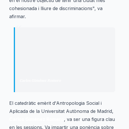
en el nostre objectiu de tenir una ciutat més
cohesionada i lliure de discriminacions", va
afirmar.
“
"
L’educació és clau per lluitar contra el
racisme, però s'ha demostrat que no
és suficient: també calen estratègies
polítiques, jurídiques i
comunicacionals.
"
Carlos Giménez Romero
·
Catedràtic emèrit
d'Antropologia Social i Aplicada
El catedràtic emèrit d'Antropologia Social i
Aplicada de la Universitat Autònoma de Madrid,
Carlos Giménez Romero
, va ser una figura clau
en les sessions. Va impartir una ponència sobre