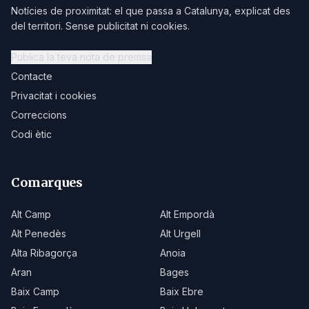
Notícies de proximitat: el que passa a Catalunya, explicat des
del territori. Sense publicitat ni cookies.
Publica la teva nota de premsa
Contacte
Privacitat i cookies
Correccions
Codi ètic
Comarques
Alt Camp
Alt Empordà
Alt Penedès
Alt Urgell
Alta Ribagorça
Anoia
Aran
Bages
Baix Camp
Baix Ebre