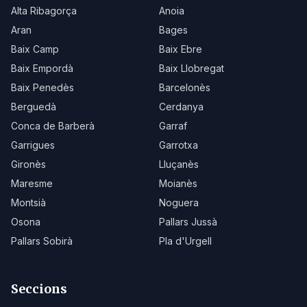
Alta Ribagorça
Anoia
Aran
Bages
Baix Camp
Baix Ebre
Baix Empordà
Baix Llobregat
Baix Penedès
Barcelonès
Berguedà
Cerdanya
Conca de Barberà
Garraf
Garrigues
Garrotxa
Gironès
Lluçanès
Maresme
Moianès
Montsià
Noguera
Osona
Pallars Jussà
Pallars Sobirà
Pla d'Urgell
Seccions