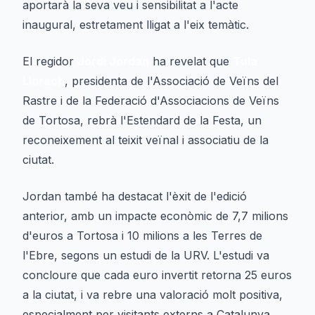
aportarà la seva veu i sensibilitat a l'acte
inaugural, estretament lligat a l'eix temàtic.
El regidor
Jordi Jordan
ha revelat que
Tula
Llorach
, presidenta de l'Associació de Veïns del
Rastre i de la Federació d'Associacions de Veïns
de Tortosa, rebrà l'Estendard de la Festa, un
reconeixement al teixit veïnal i associatiu de la
ciutat.
Jordan també ha destacat l'èxit de l'edició
anterior, amb un impacte econòmic de 7,7 milions
d'euros a Tortosa i 10 milions a les Terres de
l'Ebre, segons un estudi de la URV. L'estudi va
concloure que cada euro invertit retorna 25 euros
a la ciutat, i va rebre una valoració molt positiva,
especialment per visitants externs a Catalunya.