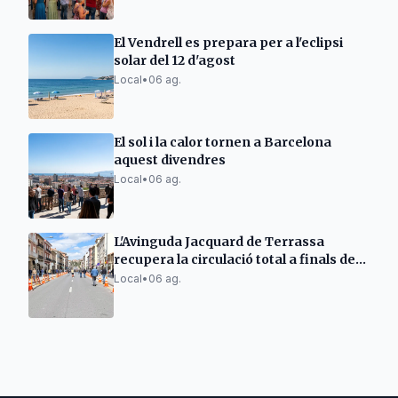
El Vendrell es prepara per a l'eclipsi
solar del 12 d'agost
Local
•
06 ag.
El sol i la calor tornen a Barcelona
aquest divendres
Local
•
06 ag.
L'Avinguda Jacquard de Terrassa
recupera la circulació total a finals de
setmana
Local
•
06 ag.