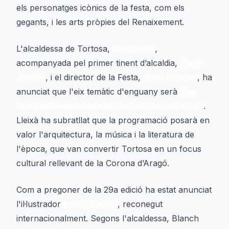
els personatges icònics de la festa, com els
gegants, i les arts pròpies del Renaixement.
L'alcaldessa de Tortosa,
Mar Lleixà
,
acompanyada pel primer tinent d’alcaldia,
Jordi
Jordan
, i el director de la Festa,
Jordi Príncep
, ha
anunciat que l'eix temàtic d'enguany serà
‘Les
arts renaixentistes a la Tortosa del segle XVI’
.
Lleixà ha subratllat que la programació posarà en
valor l'arquitectura, la música i la literatura de
l'època, que van convertir Tortosa en un focus
cultural rellevant de la Corona d’Aragó.
Com a pregoner de la 29a edició ha estat anunciat
l'il·lustrador
Ignasi Blanch
, reconegut
internacionalment. Segons l'alcaldessa, Blanch