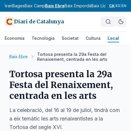
ia
Aran
Bages
Baix Camp
Baix Ebre
Baix Empordà
Baix Llobregat
Baix 
CA
|
ES
|
EN
Diari de Catalunya
Economia
Tecnologia
Societat
Cultura
Local
Es
Tortosa presenta la 29a Festa del
Baix Ebre
Renaixement, centrada en les arts
Tortosa presenta la 29a
Festa del Renaixement,
centrada en les arts
La celebració, del 16 al 19 de juliol, tindrà com
a eix temàtic les arts renaixentistes a la
Tortosa del segle XVI.