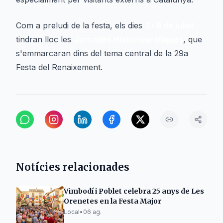
Com a preludi de la festa, els dies
2 i 9 de juliol
tindran lloc les
Jornades Historiogràfiques
, que
s'emmarcaran dins del tema central de la 29a
Festa del Renaixement.
Notícies relacionades
Vimbodí i Poblet celebra 25 anys de Les
Orenetes en la Festa Major
Local
•
06 ag.