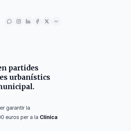
en partides
tes urbanístics
municipal.
r garantir la
000 euros per a la
Clínica