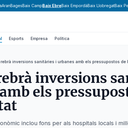
a
Aran
Bages
Baix Camp
Baix Ebre
Baix Empordà
Baix Llobregat
Baix P
l
Esports
Empresa
Política
 rebrà inversions sanitàries i urbanes amb els pressupostos de 
rebrà inversions san
amb els pressupost
tat
nòmic inclou fons per als hospitals locals i mil