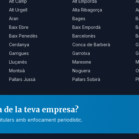
Alt Camp
Alt Empordà
A
Alt Urgell
Alta Ribagorça
A
Aran
Bages
B
Baix Ebre
Baix Empordà
B
Baix Penedès
Barcelonès
B
Cerdanya
Conca de Barberà
G
Garrigues
Garrotxa
G
Lluçanès
Maresme
M
Montsià
Noguera
O
Pallars Jussà
Pallars Sobirà
P
a de la teva empresa?
itulars amb enfocament periodístic.