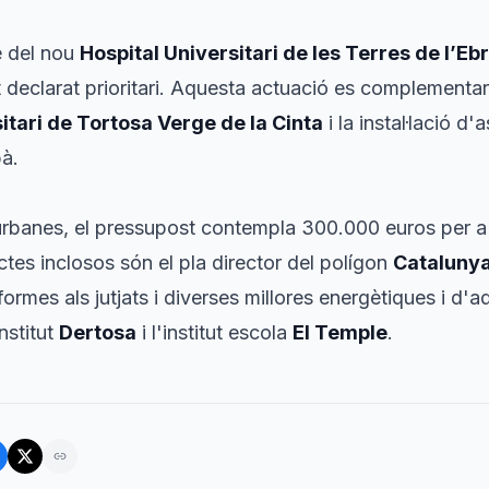
e del nou
Hospital Universitari de les Terres de l’Eb
t declarat prioritari. Aquesta actuació es complementa
itari de Tortosa Verge de la Cinta
i la instal·lació d'
bà.
s urbanes, el pressupost contempla 300.000 euros per a
ectes inclosos són el pla director del polígon
Cataluny
eformes als jutjats i diverses millores energètiques i d'
nstitut
Dertosa
i l'institut escola
El Temple
.