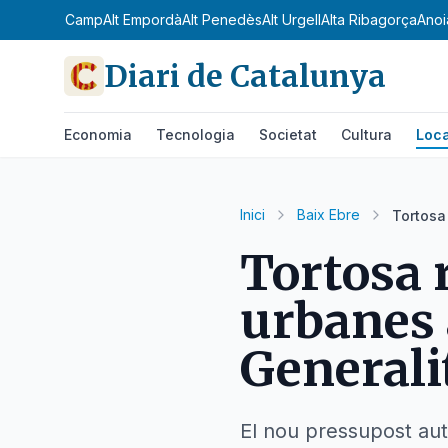
Alt Camp
Alt Empordà
Alt Penedès
Alt Urgell
Alta Ribagorça
Anoi
Diari de Catalunya
Economia
Tecnologia
Societat
Cultura
Loca
Inici
Baix Ebre
Tortosa
Tortosa 
urbanes 
Generali
El nou pressupost auto