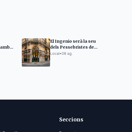
El Ingenio serà la seu
r amb
dels Pessebristes de
ements
Barcelona
Local
•
08 ag.
Seccions