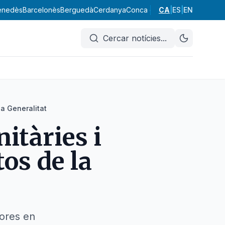
enedès
Barcelonès
Berguedà
Cerdanya
Conca de Barberà
CA
|
ES
|
EN
Garraf
Garr
Cercar notícies
...
la Generalitat
itàries i
os de la
lores en