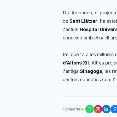
D'altra banda, el project
de
Sant Llàtzer
, ha esta
l'actual
Hospital Univers
connexió amb el nucli ur
Pel que fa a les millore
d’Alfons XII
. Altres proj
l'antiga
Sinagoga
, les r
centres educatius com l'i
Comparteix
: