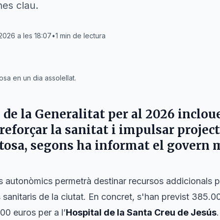
nes clau.
 2026 a les 18:07
•
1
min de lectura
sa en un dia assolellat.
 de la
Generalitat
per al 2026 inclou
reforçar la sanitat i impulsar projec
tosa
, segons ha informat el govern 
 autonòmics permetrà destinar recursos addicionals pe
s sanitaris de la ciutat. En concret, s'han previst 385.
00 euros per a l’
Hospital de la Santa Creu de Jesús
.