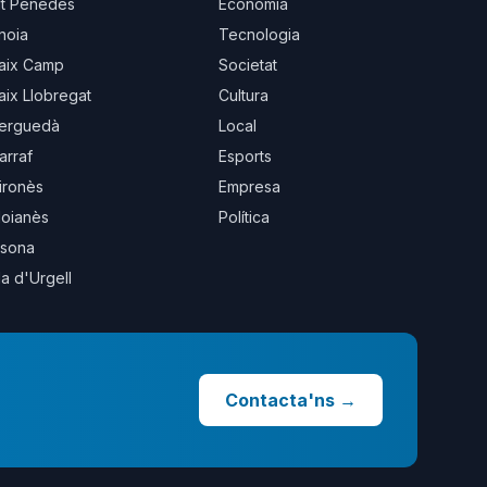
lt Penedès
Economia
noia
Tecnologia
aix Camp
Societat
aix Llobregat
Cultura
erguedà
Local
arraf
Esports
ironès
Empresa
oianès
Política
sona
la d'Urgell
Contacta'ns
→