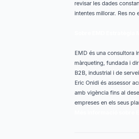
revisar les dades constan
intentes millorar. Res no 
Sobre EMD Estratègia M
EMD és una consultora ind
màrqueting, fundada i di
B2B, industrial i de serve
Eric Onidi és assessor ac
amb vigència fins al des
empreses en els seus pla
Més informació sobre