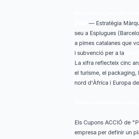
Barcelona, juny de 202
EMD
— Estratègia Màrque
seu a Esplugues (Barcelo
a pimes catalanes que vo
i subvenció per a la
real
La xifra reflecteix cinc 
el turisme, el packaging,
nord d'Àfrica i Europa de 
Ajudes públiques amb p
Els Cupons ACCIÓ de "Pla
empresa per definir un p