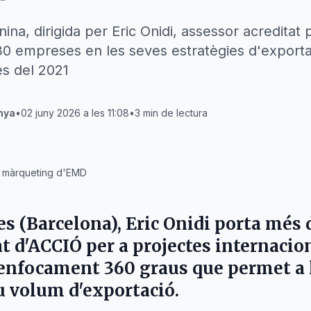
ina, dirigida per Eric Onidi, assessor acreditat
 empreses en les seves estratègies d'exporta
es del 2021
nya
•
02 juny 2026 a les 11:08
•
3
min de lectura
de màrqueting d'EMD
es (Barcelona), Eric Onidi porta més 
at d'ACCIÓ per a projectes internaci
 enfocament 360 graus que permet a
 volum d'exportació.