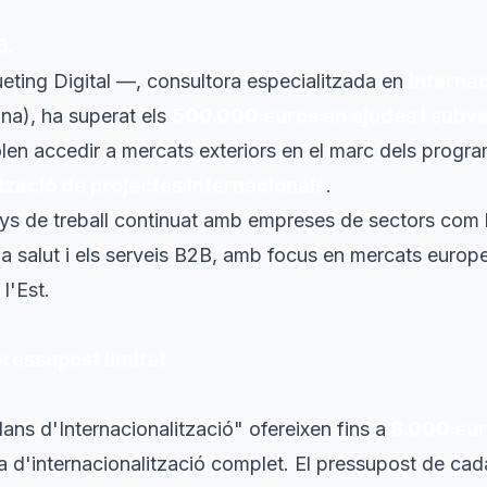
6.
ting Digital —, consultora especialitzada en
internac
na), ha superat els
500.000 euros en ajudes i subv
len accedir a mercats exteriors en el marc dels prog
ització de projectes internacionals
.
anys de treball continuat amb empreses de sectors com la
 la salut i els serveis B2B, amb focus en mercats europe
l'Est.
ressupost limitat
ns d'Internacionalització" ofereixen fins a
8.000 eu
la d'internacionalització complet. El pressupost de ca