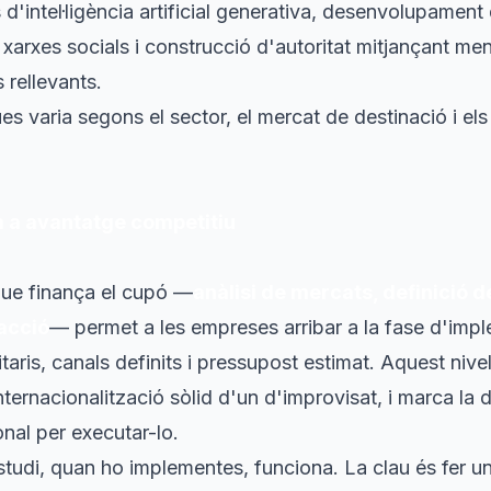
'intel·ligència artificial generativa, desenvolupament 
, xarxes socials i construcció d'autoritat mitjançant me
 rellevants.
s varia segons el sector, el mercat de destinació i el
m a avantatge competitiu
 que finança el cupó —
anàlisi de mercats, definició de
'acció
— permet a les empreses arribar a la fase d'imp
itaris, canals definits i pressupost estimat. Aquest nive
internacionalització sòlid d'un d'improvisat, i marca la
ional per executar-lo.
estudi, quan ho implementes, funciona. La clau és fer u