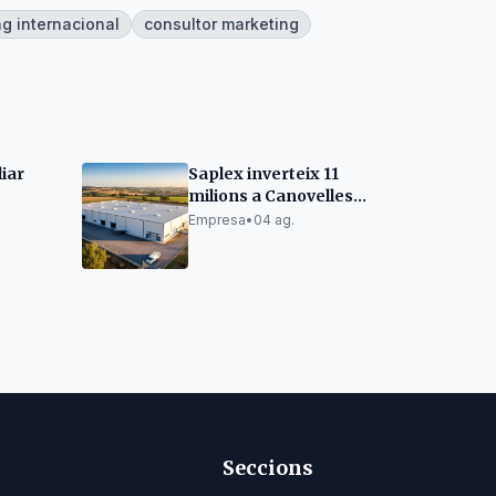
g internacional
consultor marketing
iar
Saplex inverteix 11
milions a Canovelles
l
per créixer
Empresa
•
04 ag.
ases de
Seccions