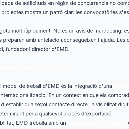
rribada de sol·licituds en règim de concurrència no comp
rojectes mostra un patró clar: les convocatòries s'e
ota molt ràpidament. No és un avís de màrqueting, és
s preparen amb antelació aconsegueixen l'ajuda. Les 
di, fundador i director d'EMD.
sibilitat digital, inseparables
del model de treball d'EMD és la integració d'una
estrat
'internacionalització. En un context en què els compra
d'establir qualsevol contacte directe, la visibilitat digi
determinant per a qualsevol procés d'exportació.
ibilitat, EMD treballa amb un
enfocament 360 graus