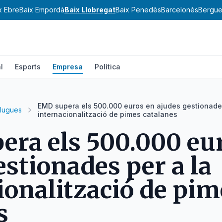
x Ebre
Baix Empordà
Baix Llobregat
Baix Penedès
Barcelonès
Bergu
l
Esports
Empresa
Política
EMD supera els 500.000 euros en ajudes gestionades
lugues
internacionalització de pimes catalanes
ra els 500.000 eu
estionades per a la
ionalització de pim
s