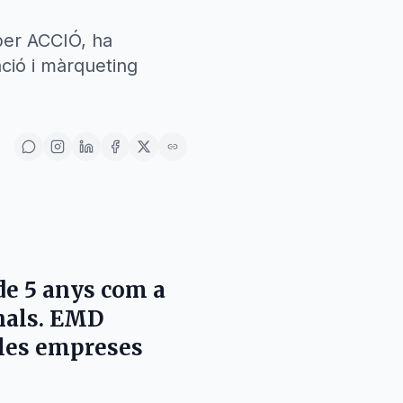
 per ACCIÓ, ha
ció i màrqueting
de 5 anys com a
onals. EMD
 les empreses