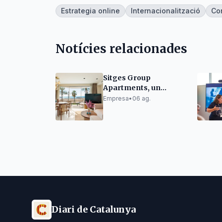
Estrategia online
Internacionalització
Co
Notícies relacionades
Sitges Group
Apartments, un
referent reconegut
Empresa
•
06 ag.
pels seus clients
Diari de Catalunya