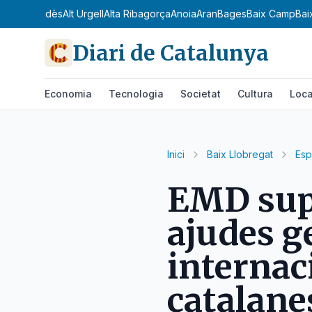
dà
Alt Penedès
Alt Urgell
Alta Ribagorça
Anoia
Aran
Bages
Baix Camp
Bai
Diari de Catalunya
Economia
Tecnologia
Societat
Cultura
Loca
Inici
Baix Llobregat
Esp
EMD supe
ajudes g
internac
catalane