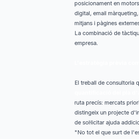
posicionament en motors d
digital, email màrqueting
mitjans i pàgines externes
La combinació de tàctique
empresa.
L'estratègia prèvia co
El treball de consultoria
quantificació del pla d
ruta precís: mercats prior
distingeix un projecte d'
de sol·licitar ajuda addic
"
No tot el que surt de l'