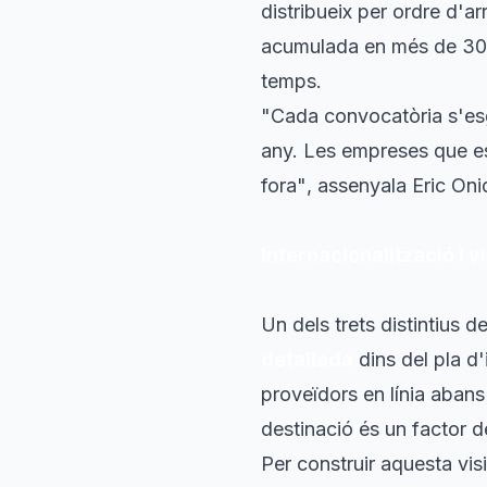
distribueix per ordre d'a
acumulada en més de 30 p
temps.
"Cada convocatòria s'esg
any. Les empreses que e
fora"
, assenyala Eric Oni
Internacionalització i vi
Un dels trets distintius 
detallada
dins del pla d
proveïdors en línia abans 
destinació és un factor 
Per construir aquesta vis