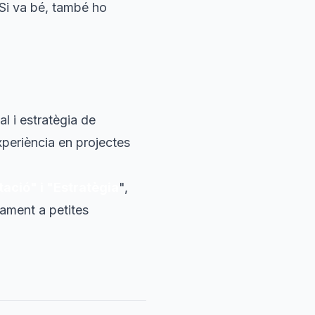
 Si va bé, també ho
l i estratègia de
xperiència en projectes
ació" i "Estratègia
",
ment a petites