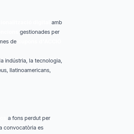
ionalització digital
amb
encions
gestionades per
rames de
cupons
d'ACCIÓ
 indústria, la tecnologia,
us, llatinoamericans,
ros
a fons perdut per
da convocatòria es