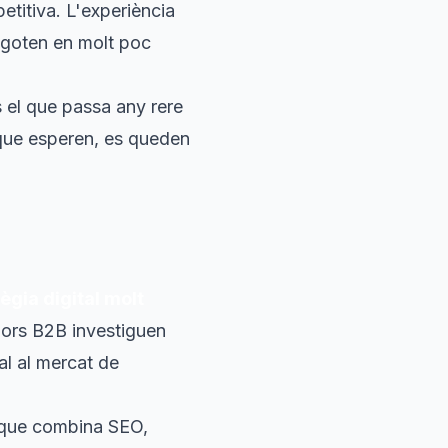
etitiva. L'experiència
sgoten en molt poc
 el que passa any rere
que esperen, es queden
ègia digital molt
dors B2B investiguen
tal al mercat de
que combina SEO,