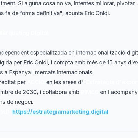
tment. Si alguna cosa no va, intentes millorar, pivotar.
es fa de forma definitiva
", apunta Eric Onidi.
àrqueting Digital
ependent especialitzada en internacionalització digita
rigida per Eric Onidi, i compta amb més de 15 anys d'e
is a Espanya i mercats internacionals.
reditat per
ACCIÓ
en les àrees d'"
Estratègia d'export
embre de 2030, i col·labora amb
PIMEC
en l'acompanya
ns de negoci.
 EMD:
https://estrategiamarketing.digital