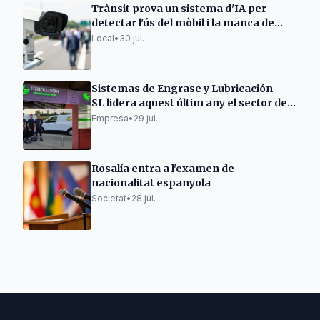
Trànsit prova un sistema d'IA per
detectar l'ús del mòbil i la manca de
cinturó
Local
•
30 jul.
Sistemas de Engrase y Lubricación
SL lidera aquest últim any el sector del
greixatge automàtic.
Empresa
•
29 jul.
Rosalía entra a l'examen de
nacionalitat espanyola
Societat
•
28 jul.