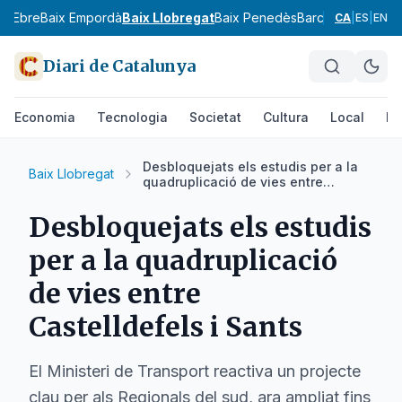
ix Ebre
Baix Empordà
Baix Llobregat
Baix Penedès
Barcelonès
Bergu
CA
|
ES
|
EN
Diari de Catalunya
Economia
Tecnologia
Societat
Cultura
Local
Es
Desbloquejats els estudis per a la
Baix Llobregat
quadruplicació de vies entre
Castelldefels i Sants
Desbloquejats els estudis
per a la quadruplicació
de vies entre
Castelldefels i Sants
El Ministeri de Transport reactiva un projecte
clau per als Regionals del sud, ara ampliat fins