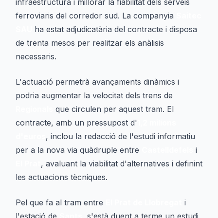
infraestructura i millorar la fiabilitat dels serveis
ferroviaris del corredor sud. La companyia
Saitec
SAU
ha estat adjudicatària del contracte i disposa
de trenta mesos per realitzar els anàlisis
necessaris.
L'actuació permetrà avançaments dinàmics i
podria augmentar la velocitat dels trens de
Regionals
que circulen per aquest tram. El
contracte, amb un pressupost d'
1,2 milions
d'euros
, inclou la redacció de l'estudi informatiu
per a la nova via quàdruple entre
Castelldefels
i
El Prat
, avaluant la viabilitat d'alternatives i definint
les actuacions tècniques.
Pel que fa al tram entre
El Prat de Llobregat
i
l'estació de
Sants
, s'està duent a terme un estudi