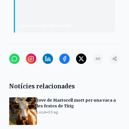
es va anunciar el canvi de criteri. En
canvi, es van conformar.
"
portaveu de Dignitat a les Vies
Notícies relacionades
Jove de Martorell mort per una vaca a
les festes de Tírig
Local
•
03 ag.