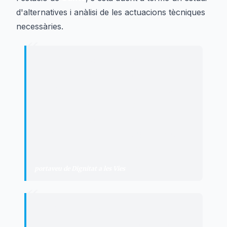
d'alternatives i anàlisi de les actuacions tècniques
necessàries.
“
"
No és una bona notícia que, el que
ens pensàvem que seria una obra que
veuríem el 2030, torni a anunciar-se
en fase d'estudi. És molt greu que els
projectes vagin tan despaç i que
s'eternitzin, ja que l'inici de les obres
està previst per més enllà de 2030.
"
portaveu de Dignitat a les Vies
“
"
La Generalitat podria haver lluitat
molt més, davant del ministeri, quan