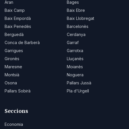
Aran
Bages
Baix Camp
Baix Ebre
Baix Empordà
Baix Llobregat
Baix Penedès
Barcelonès
Berguedà
Cerdanya
Conca de Barberà
Garraf
Garrigues
Garrotxa
Gironès
Lluçanès
Maresme
Moianès
Montsià
Noguera
Osona
Pallars Jussà
Pallars Sobirà
Pla d'Urgell
Seccions
Economia