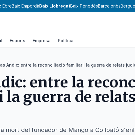
x Ebre
Baix Empordà
Baix Llobregat
Baix Penedès
Barcelonès
Bergu
al
Esports
Empresa
Política
cas Andic: entre la reconciliació familiar i la guerra de relats judi
dic: entre la reconc
i la guerra de relat
 la mort del fundador de Mango a Collbató s'enf