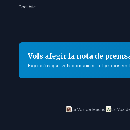
Codi ètic
Vols afegir la nota de prems
Explica'ns què vols comunicar i et proposem t
La Voz de Madrid
La Voz de