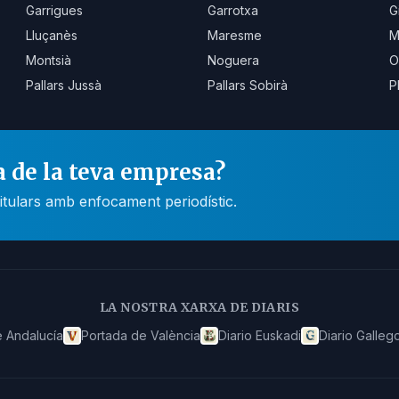
Garrigues
Garrotxa
G
Lluçanès
Maresme
M
Montsià
Noguera
O
Pallars Jussà
Pallars Sobirà
P
a de la teva empresa?
itulars amb enfocament periodístic.
LA NOSTRA XARXA DE DIARIS
 Andalucía
Portada de València
Diario Euskadi
Diario Galleg