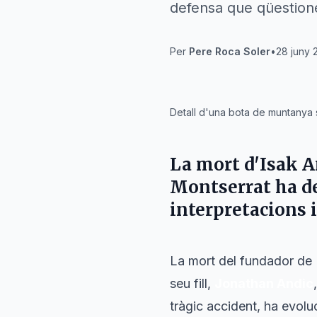
defensa que qüestionen
Per
Pere Roca Soler
•
28 juny 
IA
Detall d'una bota de muntanya 
La mort d'
Isak A
Montserrat
ha de
interpretacions i
La mort del fundador d
seu fill,
Jonathan Andic
tràgic accident, ha evolu