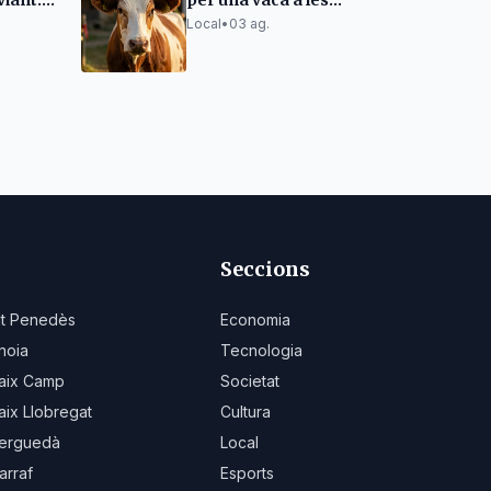
iant:
per una vaca a les
ra de
festes de Tírig
Local
•
03 ag.
 el
Seccions
lt Penedès
Economia
noia
Tecnologia
aix Camp
Societat
aix Llobregat
Cultura
erguedà
Local
arraf
Esports