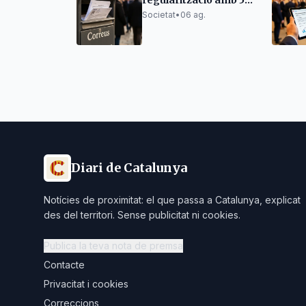
regularització amb 53
oficines a Catalunya
Societat
•
06 ag.
Diari de Catalunya
Notícies de proximitat: el que passa a Catalunya, explicat
des del territori. Sense publicitat ni cookies.
Publica la teva nota de premsa
Contacte
Privacitat i cookies
Correccions