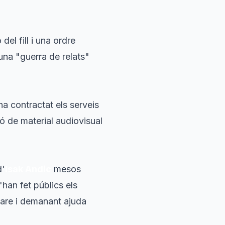
el fill i una ordre
una "guerra de relats"
 ha contractat els serveis
ió de material audiovisual
d'
Isak Andic
mesos
han fet públics els
 pare i demanant ajuda