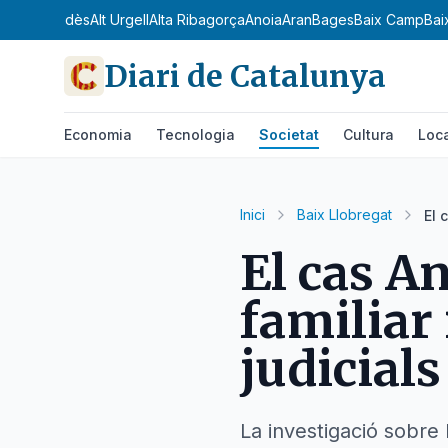
dà
Alt Penedès
Alt Urgell
Alta Ribagorça
Anoia
Aran
Bages
Baix Camp
Bai
Diari de Catalunya
Economia
Tecnologia
Societat
Cultura
Loc
Inici
Baix Llobregat
El 
El cas An
familiar 
judicials
La investigació sobre