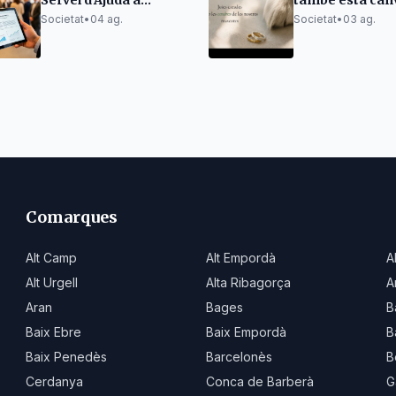
Servei d'Ajuda a
també està canv
Domicili per millorar
una nova mane
Societat
•
04 ag.
Societat
•
03 ag.
qualitat i eficiència
mantenir-ne viu
record
Comarques
Alt Camp
Alt Empordà
A
Alt Urgell
Alta Ribagorça
A
Aran
Bages
B
Baix Ebre
Baix Empordà
B
Baix Penedès
Barcelonès
B
Cerdanya
Conca de Barberà
G