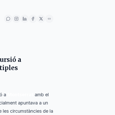
ursió a
tiples
ió a
Montserrat
amb el
icialment apuntava a un
e les circumstàncies de la