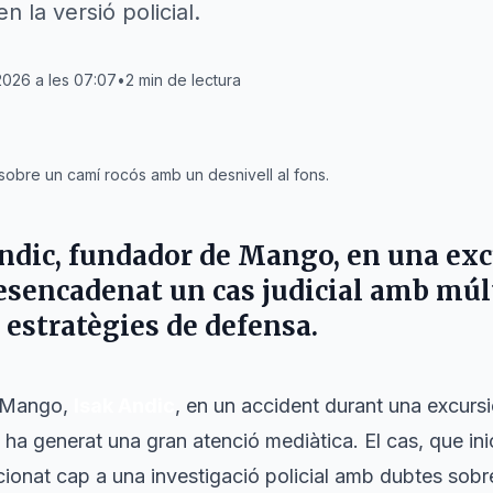
 la versió policial.
2026 a les 07:07
•
2
min de lectura
sobre un camí rocós amb un desnivell al fons.
ndic
, fundador de Mango, en una exc
sencadenat un cas judicial amb múl
 estratègies de defensa.
e Mango,
Isak Andic
, en un accident durant una excurs
, ha generat una gran atenció mediàtica. El cas, que in
cionat cap a una investigació policial amb dubtes sobr