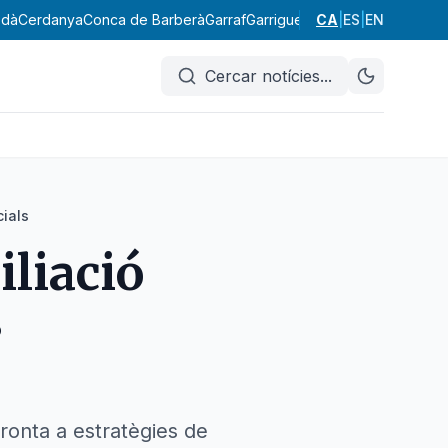
edà
Cerdanya
Conca de Barberà
Garraf
Garrigues
Garrotxa
CA
|
ES
|
EN
Gironès
Lluç
Cercar notícies
...
cials
iliació
s
ronta a estratègies de