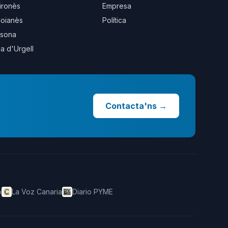
ironès
Empresa
oianès
Política
sona
la d'Urgell
Contacta'ns
→
o
La Voz Canaria
Diario PYME