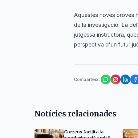
Aquestes noves proves ha
de la investigació. La de
jutgessa instructora, qü
perspectiva d'un futur ju
Comparteix
:
Notícies relacionades
Correus facilita la