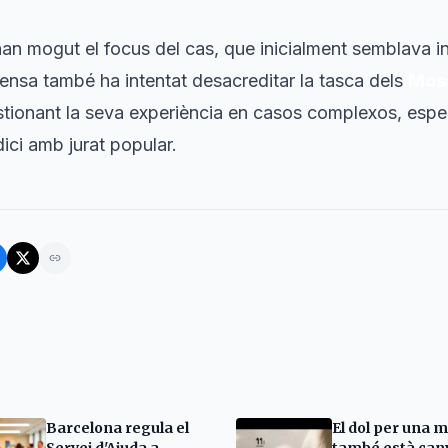
n mogut el focus del cas, que inicialment semblava inc
fensa també ha intentat desacreditar la tasca dels
Mos
estionant la seva experiència en casos complexos, espe
dici amb jurat popular.
Barcelona regula el
El dol per una 