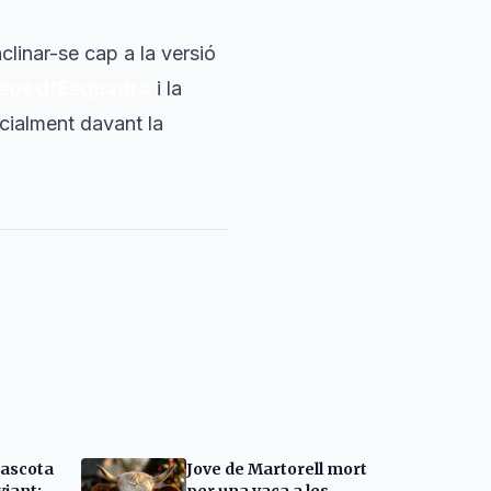
linar-se cap a la versió
sos d'Esquadra
i la
cialment davant la
mascota
Jove de Martorell mort