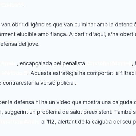
a
Collbató
.
van obrir diligències que van culminar amb la detenció d
orment eludible amb fiança. A partir d'aquí, s'ha obert 
 defensa del jove.
 Andic
, encapçalada pel penalista
Cristóbal Martell
,
s
Método 3
. Aquesta estratègia ha comportat la filtrac
 contrarestar la versió policial.
 per la defensa hi ha un vídeo que mostra una caiguda 
l, suggerint un problema de salut preexistent. També s'
Jonathan Andic
al 112, alertant de la caiguda del seu