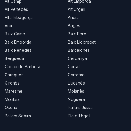
Alt Camp
Alt Empordà
Alt Penedès
Alt Urgell
Alta Ribagorça
Anoia
Aran
Bages
Baix Camp
Baix Ebre
Baix Empordà
Baix Llobregat
Baix Penedès
Barcelonès
Berguedà
Cerdanya
Conca de Barberà
Garraf
Garrigues
Garrotxa
Gironès
Lluçanès
Maresme
Moianès
Montsià
Noguera
Osona
Pallars Jussà
Pallars Sobirà
Pla d'Urgell