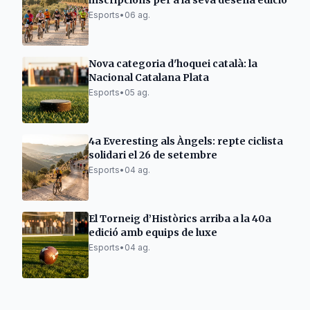
inscripcions per a la seva desena edició
Esports
•
06 ag.
Nova categoria d'hoquei català: la
Nacional Catalana Plata
Esports
•
05 ag.
4a Everesting als Àngels: repte ciclista
solidari el 26 de setembre
Esports
•
04 ag.
El Torneig d’Històrics arriba a la 40a
edició amb equips de luxe
Esports
•
04 ag.