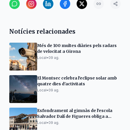
Notícies relacionades
Més de 100 multes diàries pels radars
de velocitat a Girona
Local
•
09 ag.
El Montsec celebra l'eclipse solar amb
quatre dies d'activitats
Local
•
09 ag.
Esfondrament al gimnàs de l'escola
Salvador Dalí de Figueres obliga a
traslladar alumnes
Local
•
09 ag.