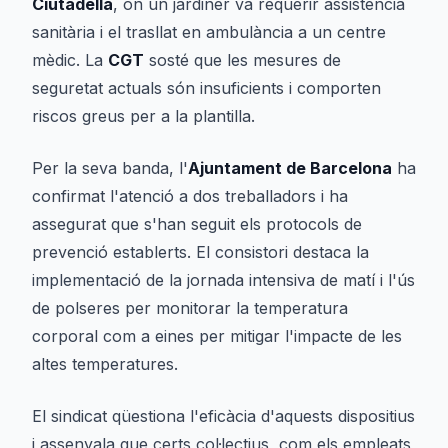
Ciutadella
, on un jardiner va requerir assistència
sanitària i el trasllat en ambulància a un centre
mèdic. La
CGT
sosté que les mesures de
seguretat actuals són insuficients i comporten
riscos greus per a la plantilla.
Per la seva banda, l'
Ajuntament de Barcelona
ha
confirmat l'atenció a dos treballadors i ha
assegurat que s'han seguit els protocols de
prevenció establerts. El consistori destaca la
implementació de la jornada intensiva de matí i l'ús
de polseres per monitorar la temperatura
corporal com a eines per mitigar l'impacte de les
altes temperatures.
El sindicat qüestiona l'eficàcia d'aquests dispositius
i assenyala que certs col·lectius, com els empleats