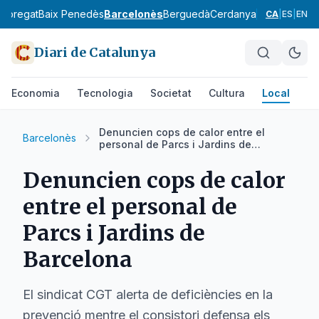
lobregat
Baix Penedès
Barcelonès
Berguedà
Cerdanya
Conca de Ba
CA
|
ES
|
EN
Diari de Catalunya
Economia
Tecnologia
Societat
Cultura
Local
Es
Denuncien cops de calor entre el
Barcelonès
personal de Parcs i Jardins de
Barcelona
Denuncien cops de calor
entre el personal de
Parcs i Jardins de
Barcelona
El sindicat CGT alerta de deficiències en la
prevenció mentre el consistori defensa els