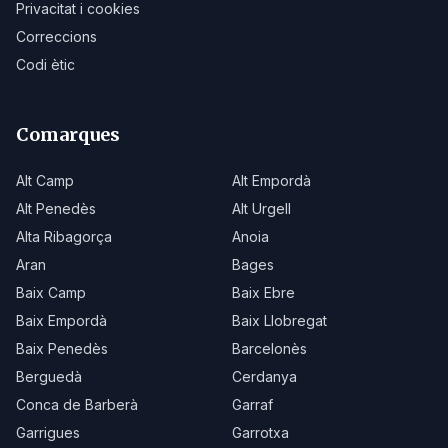
Privacitat i cookies
Correccions
Codi ètic
Comarques
Alt Camp
Alt Empordà
Alt Penedès
Alt Urgell
Alta Ribagorça
Anoia
Aran
Bages
Baix Camp
Baix Ebre
Baix Empordà
Baix Llobregat
Baix Penedès
Barcelonès
Berguedà
Cerdanya
Conca de Barberà
Garraf
Garrigues
Garrotxa