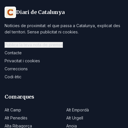
Diari de Catalunya
Notícies de proximitat: el que passa a Catalunya, explicat des
del territori. Sense publicitat ni cookies.
Publica la teva nota de premsa
Contacte
Privacitat i cookies
Correccions
Codi ètic
Comarques
Alt Camp
Alt Empordà
Alt Penedès
Alt Urgell
Alta Ribagorça
Anoia