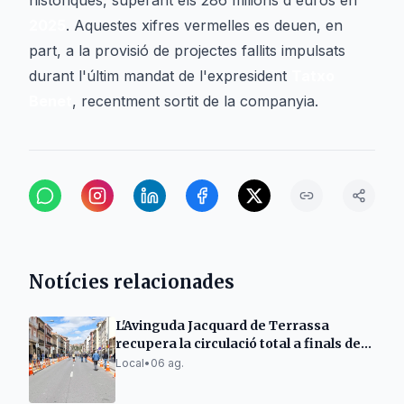
històriques, superant els 286 milions d'euros en
2025
. Aquestes xifres vermelles es deuen, en
part, a la provisió de projectes fallits impulsats
durant l'últim mandat de l'expresident
Tatxo
Benet
, recentment sortit de la companyia.
Notícies relacionades
L'Avinguda Jacquard de Terrassa
recupera la circulació total a finals de
setmana
Local
•
06 ag.