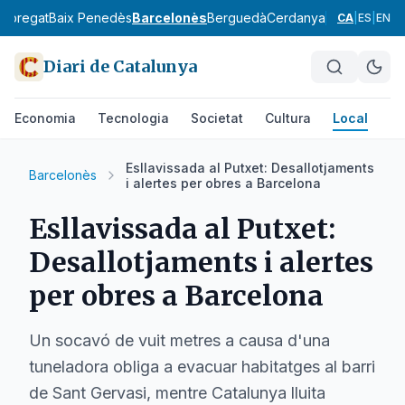
lobregat
Baix Penedès
Barcelonès
Berguedà
Cerdanya
Conca de Ba
CA
|
ES
|
EN
Diari de Catalunya
Economia
Tecnologia
Societat
Cultura
Local
Es
Esllavissada al Putxet: Desallotjaments
Barcelonès
i alertes per obres a Barcelona
Esllavissada al Putxet:
Desallotjaments i alertes
per obres a Barcelona
Un socavó de vuit metres a causa d'una
tuneladora obliga a evacuar habitatges al barri
de Sant Gervasi, mentre Catalunya lluita