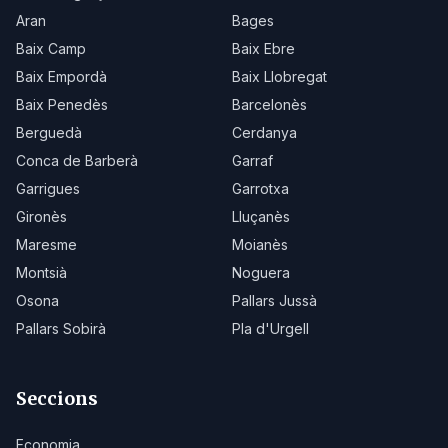
Aran
Bages
Baix Camp
Baix Ebre
Baix Empordà
Baix Llobregat
Baix Penedès
Barcelonès
Berguedà
Cerdanya
Conca de Barberà
Garraf
Garrigues
Garrotxa
Gironès
Lluçanès
Maresme
Moianès
Montsià
Noguera
Osona
Pallars Jussà
Pallars Sobirà
Pla d'Urgell
Seccions
Economia