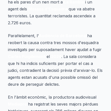
ha els pares d'un nen mort a
La Rambla
i un
agent dels
Mossos d'Esquadra
que va abatre
terroristes. La quantitat reclamada ascendeix a
2.726 euros.
Paral·lelament, l'
Audiència de Barcelona
ha
reobert la causa contra tres mossos d'esquadra
investigats per suposadament haver ajudat a fugir
Carles Puigdemont
el
2024
. La sala considera
que hi ha indicis suficients per portar el cas a
judici, contradient la decisió prèvia d'arxivar-lo. Els
agents estan acusats d'una possible omissió del
deure de perseguir delictes.
En l'àmbit econòmic, la productora audiovisual
Mediapro
ha registrat les seves majors pèrdues