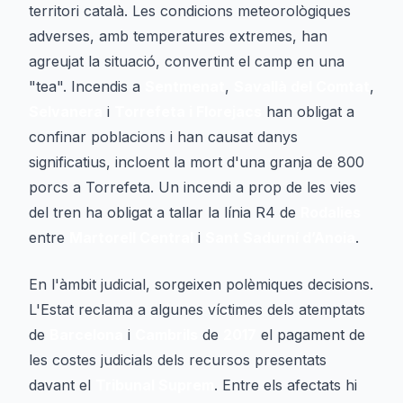
territori català. Les condicions meteorològiques
adverses, amb temperatures extremes, han
agreujat la situació, convertint el camp en una
"tea". Incendis a
Sentmenat
,
Savallà del Comtat
,
Selvanera
i
Torrefeta i Florejacs
han obligat a
confinar poblacions i han causat danys
significatius, incloent la mort d'una granja de 800
porcs a Torrefeta. Un incendi a prop de les vies
del tren ha obligat a tallar la línia R4 de
Rodalies
entre
Martorell Central
i
Sant Sadurní d’Anoia
.
En l'àmbit judicial, sorgeixen polèmiques decisions.
L'Estat reclama a algunes víctimes dels atemptats
de
Barcelona
i
Cambrils
de
2017
el pagament de
les costes judicials dels recursos presentats
davant el
Tribunal Suprem
. Entre els afectats hi