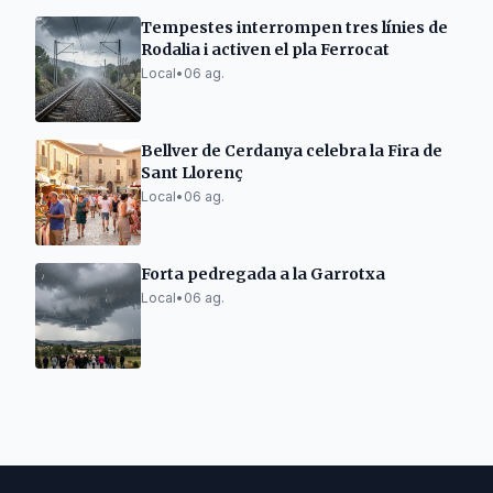
Tempestes interrompen tres línies de
Rodalia i activen el pla Ferrocat
Local
•
06 ag.
Bellver de Cerdanya celebra la Fira de
Sant Llorenç
Local
•
06 ag.
Forta pedregada a la Garrotxa
Local
•
06 ag.