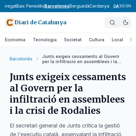
lobregat
Baix Penedès
Barcelonès
Berguedà
Cerdanya
Conca de Ba
CA
|
ES
|
EN
Diari de Catalunya
Economia
Tecnologia
Societat
Cultura
Local
Es
Junts exigeix cessaments al Govern
Barcelonès
per la infiltració en assemblees i la
crisi de Rodalies
Junts exigeix cessaments
al Govern per la
infiltració en assemblees
i la crisi de Rodalies
El secretari general de Junts critica la gestió
de l'executiu català, assenyalant la infiltració