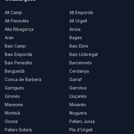
Alt Camp
Alt Empordà
Alt Penedès
Alt Urgell
Alta Ribagorça
Anoia
Aran
Bages
Baix Camp
Baix Ebre
Baix Empordà
Baix Llobregat
Baix Penedès
Barcelonès
Berguedà
Cerdanya
Conca de Barberà
Garraf
Garrigues
Garrotxa
Gironès
Lluçanès
Maresme
Moianès
Montsià
Noguera
Osona
Pallars Jussà
Pallars Sobirà
Pla d'Urgell