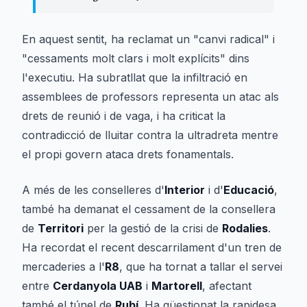
En aquest sentit, ha reclamat un "canvi radical" i
"cessaments molt clars i molt explícits" dins
l'executiu. Ha subratllat que la infiltració en
assemblees de professors representa un atac als
drets de reunió i de vaga, i ha criticat la
contradicció de lluitar contra la ultradreta mentre
el propi govern ataca drets fonamentals.
A més de les conselleres d'
Interior
i d'
Educació
,
també ha demanat el cessament de la consellera
de
Territori
per la gestió de la crisi de
Rodalies
.
Ha recordat el recent descarrilament d'un tren de
mercaderies a l'
R8
, que ha tornat a tallar el servei
entre
Cerdanyola UAB
i
Martorell
, afectant
també el túnel de
Rubí
. Ha qüestionat la rapidesa