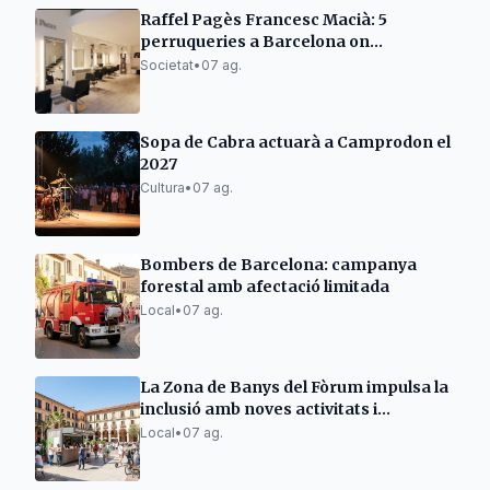
Raffel Pagès Francesc Macià: 5
perruqueries a Barcelona on
l'excel·lència no és tendència, sinó una
Societat
•
07 ag.
manera de fer
Sopa de Cabra actuarà a Camprodon el
2027
Cultura
•
07 ag.
Bombers de Barcelona: campanya
forestal amb afectació limitada
Local
•
07 ag.
La Zona de Banys del Fòrum impulsa la
inclusió amb noves activitats i
guingueta
Local
•
07 ag.