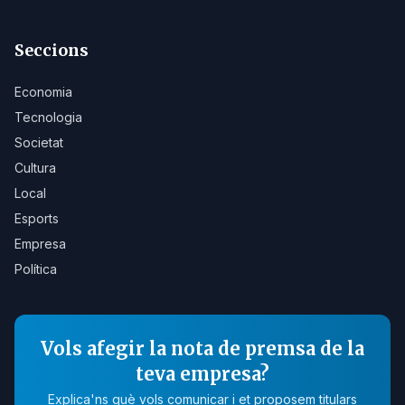
Seccions
Economia
Tecnologia
Societat
Cultura
Local
Esports
Empresa
Política
Vols afegir la nota de premsa de la
teva empresa?
Explica'ns què vols comunicar i et proposem titulars