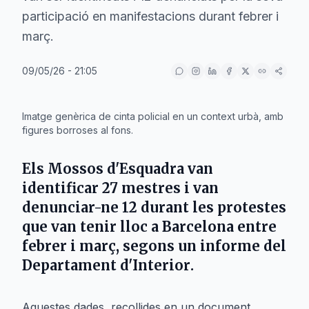
participació en manifestacions durant febrer i
març.
09/05/26 - 21:05
IA
Imatge genèrica de cinta policial en un context urbà, amb
figures borroses al fons.
Els
Mossos d'Esquadra
van
identificar
27 mestres
i van
denunciar-ne
12
durant les protestes
que van tenir lloc a
Barcelona
entre
febrer
i
març
, segons un informe del
Departament d'Interior
.
Aquestes dades, recollides en un document