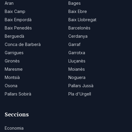
Aran
Bages
Baix Camp
Baix Ebre
Baix Empordà
Baix Llobregat
Baix Penedès
Barcelonès
Berguedà
Cerdanya
Conca de Barberà
Garraf
Garrigues
Garrotxa
Gironès
Lluçanès
Maresme
Moianès
Montsià
Noguera
Osona
Pallars Jussà
Pallars Sobirà
Pla d'Urgell
Seccions
Economia