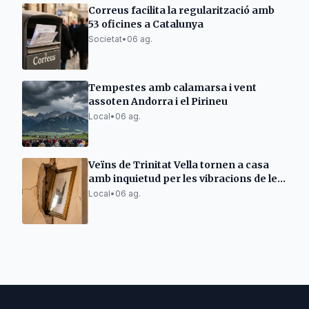
Correus facilita la regularització amb
53 oficines a Catalunya
Societat
•
06 ag.
Tempestes amb calamarsa i vent
assoten Andorra i el Pirineu
Local
•
06 ag.
Veïns de Trinitat Vella tornen a casa
amb inquietud per les vibracions de les
obres d'Adif
Local
•
06 ag.