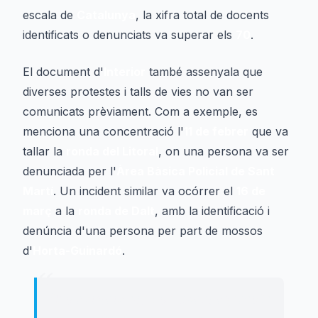
escala de
Catalunya
, la xifra total de docents
identificats o denunciats va superar els
70
.
El document d'
Interior
també assenyala que
diverses protestes i talls de vies no van ser
comunicats prèviament. Com a exemple, es
menciona una concentració l'
11 de febrer
que va
tallar la
ronda del Litoral
, on una persona va ser
denunciada per l'
Àrea Bàsica Policial de Sant
Martí
. Un incident similar va ocórrer el
16 de
març
a la
ronda de Dalt
, amb la identificació i
denúncia d'una persona per part de mossos
d'
Horta-Guinardó
.
“
"
No existeix cap document específic