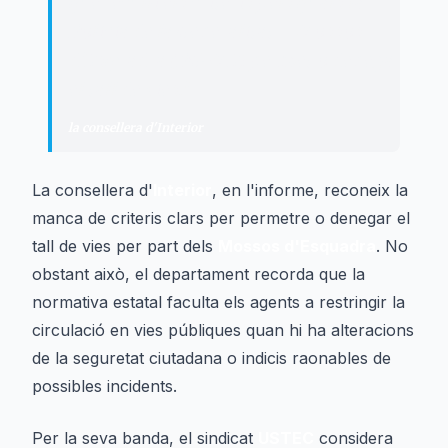
que reculli els criteris pels quals la
Policia de la Generalitat – Mossos
d’Esquadra (PG-ME) permet o denega
el tall de vies.
"
la consellera d'Interior
La consellera d'
Interior
, en l'informe, reconeix la
manca de criteris clars per permetre o denegar el
tall de vies per part dels
Mossos d'Esquadra
. No
obstant això, el departament recorda que la
normativa estatal faculta els agents a restringir la
circulació en vies públiques quan hi ha alteracions
de la seguretat ciutadana o indicis raonables de
possibles incidents.
Per la seva banda, el sindicat
USTEC
considera