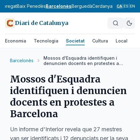
lobregat
Baix Penedès
Barcelonès
Berguedà
Cerdanya
Conca de Ba
CA
|
ES
|
EN
Diari de Catalunya
Economia
Tecnologia
Societat
Cultura
Local
Es
Mossos d'Esquadra identifiquen i
Barcelonès
denuncien docents en protestes a
Barcelona
Mossos d'Esquadra
identifiquen i denuncien
docents en protestes a
Barcelona
Un informe d'Interior revela que 27 mestres
van ser identificats i 12 denunciats per la seva