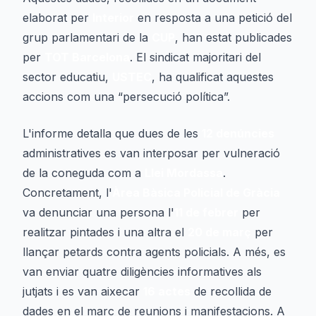
elaborat per
Interior
en resposta a una petició del
grup parlamentari de la
CUP
, han estat publicades
per
TOT Barcelona
. El sindicat majoritari del
sector educatiu,
USTEC
, ha qualificat aquestes
accions com una “persecució política”.
L'informe detalla que dues de les
12 denúncies
administratives es van interposar per vulneració
de la coneguda com a
Llei Mordassa
.
Concretament, l'
Àrea Bàsica Policial de Gràcia
va denunciar una persona l'
11 de febrer
per
realitzar pintades i una altra el
20 de març
per
llançar petards contra agents policials. A més, es
van enviar quatre diligències informatives als
jutjats i es van aixecar
16 actes
de recollida de
dades en el marc de reunions i manifestacions. A