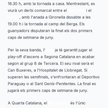
18.30 h, amb la tornada a casa. Mentrestant, es
viurà un derbi comarcal entre el
Gironella
i el
Berga
, amb l'anada a Gironella dissabte a les
19.00 h i la tornada al camp del Berga. Els
guanyadors disputaran la final els dos primers
caps de setmana de juny.
Per la seva banda, l'
Avià
ja té garantit jugar el
play-off d'ascens a Segona Catalana en acabar
segon al grup 8 de Tercera. El seu rival serà el
Can Buxeres, a l'Hospitalet de Llobregat. Si
superen les semifinals, s'enfrontaran al Deportivo
Paraguay o al Sant Genís-Penitentes. La final es
jugarà els primers caps de setmana de juny.
A Quarta Catalana, el
Montmajor
és l'únic