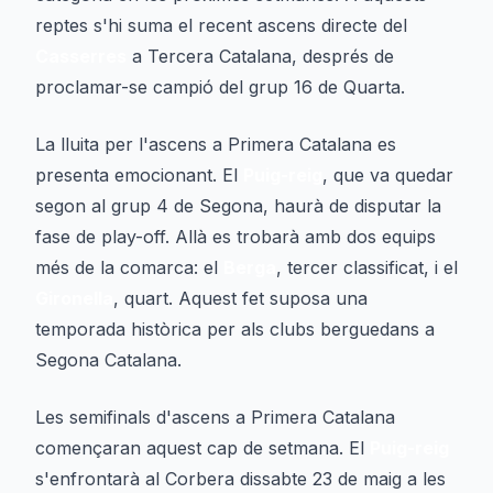
reptes s'hi suma el recent ascens directe del
Casserres
a Tercera Catalana, després de
proclamar-se campió del grup 16 de Quarta.
La lluita per l'ascens a Primera Catalana es
presenta emocionant. El
Puig-reig
, que va quedar
segon al grup 4 de Segona, haurà de disputar la
fase de play-off. Allà es trobarà amb dos equips
més de la comarca: el
Berga
, tercer classificat, i el
Gironella
, quart. Aquest fet suposa una
temporada històrica per als clubs berguedans a
Segona Catalana.
Les semifinals d'ascens a Primera Catalana
començaran aquest cap de setmana. El
Puig-reig
s'enfrontarà al Corbera dissabte 23 de maig a les