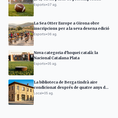
Esports
•
07 ag.
La Sea Otter Europe a Girona obre
inscripcions per a la seva desena edició
Esports
•
06 ag.
Nova categoria d'hoquei català: la
Nacional Catalana Plata
Esports
•
05 ag.
La biblioteca de Berga tindrà aire
condicionat després de quatre anys de
problemes
Local
•
05 ag.