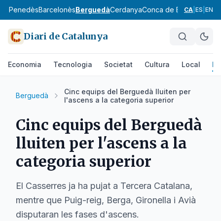
aix Penedès
Barcelonès
Berguedà
Cerdanya
Conca de Barberà
Garra
CA
|
ES
|
EN
Diari de Catalunya
Economia
Tecnologia
Societat
Cultura
Local
Es
Cinc equips del Berguedà lluiten per
Berguedà
l'ascens a la categoria superior
Cinc equips del Berguedà
lluiten per l'ascens a la
categoria superior
El Casserres ja ha pujat a Tercera Catalana,
mentre que Puig-reig, Berga, Gironella i Avià
disputaran les fases d'ascens.