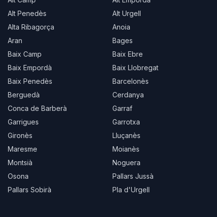
Alt Penedès
Alt Urgell
Alta Ribagorça
Anoia
Aran
Bages
Baix Camp
Baix Ebre
Baix Empordà
Baix Llobregat
Baix Penedès
Barcelonès
Berguedà
Cerdanya
Conca de Barberà
Garraf
Garrigues
Garrotxa
Gironès
Lluçanès
Maresme
Moianès
Montsià
Noguera
Osona
Pallars Jussà
Pallars Sobirà
Pla d'Urgell