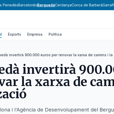
ix Penedès
Barcelonès
Berguedà
Cerdanya
Conca de Barberà
Garraf
l
Esports
Empresa
Política
uedà invertirà 900.000 euros per renovar la xarxa de camins i la
edà invertirà 900.
var la xarxa de cami
zació
elona i l'Agència de Desenvolupament del Berg