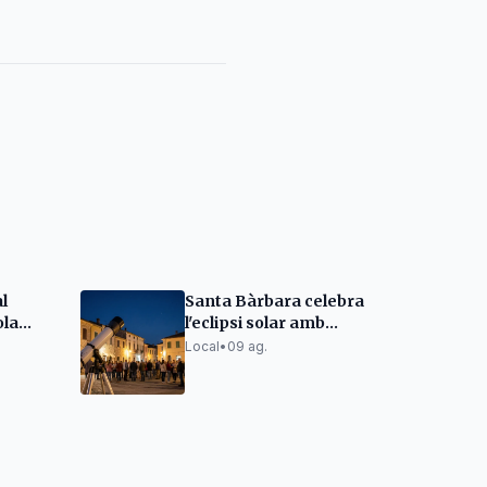
l
Santa Bàrbara celebra
ola
l'eclipsi solar amb
tapes i concert
Local
•
09 ag.
 a
nes