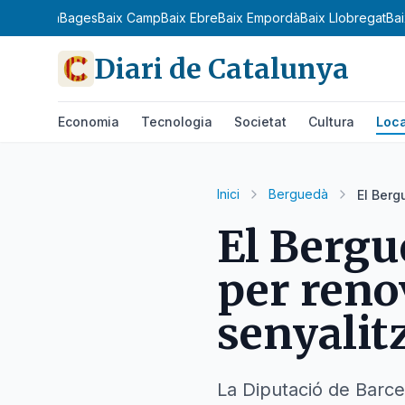
Anoia
Aran
Bages
Baix Camp
Baix Ebre
Baix Empordà
Baix Llobregat
Ba
Diari de Catalunya
Economia
Tecnologia
Societat
Cultura
Loca
Inici
Berguedà
El Berg
El Bergu
per reno
senyalit
La Diputació de Barc