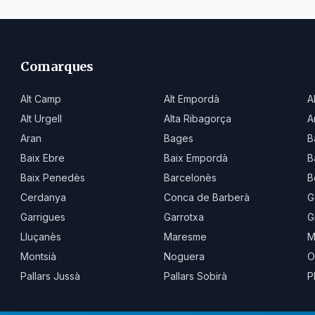
Comarques
Alt Camp
Alt Empordà
A
Alt Urgell
Alta Ribagorça
A
Aran
Bages
B
Baix Ebre
Baix Empordà
B
Baix Penedès
Barcelonès
B
Cerdanya
Conca de Barberà
G
Garrigues
Garrotxa
G
Lluçanès
Maresme
M
Montsià
Noguera
O
Pallars Jussà
Pallars Sobirà
P