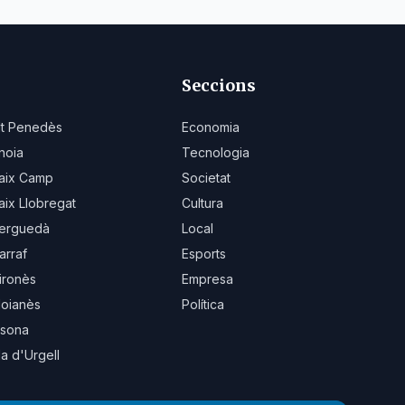
Seccions
lt Penedès
Economia
noia
Tecnologia
aix Camp
Societat
aix Llobregat
Cultura
erguedà
Local
arraf
Esports
ironès
Empresa
oianès
Política
sona
la d'Urgell