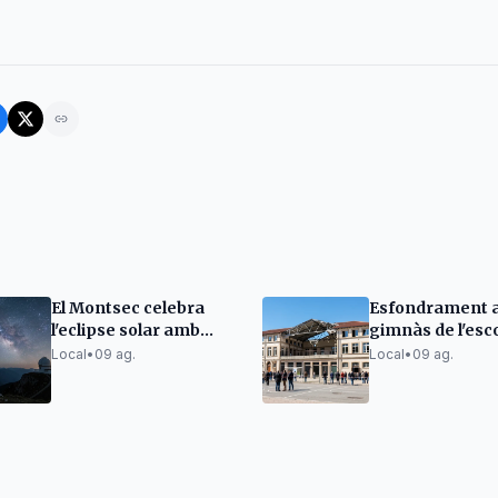
El Montsec celebra
Esfondrament a
l'eclipse solar amb
gimnàs de l'esc
quatre dies d'activitats
Salvador Dalí de
Local
•
09 ag.
Local
•
09 ag.
Figueres obliga
traslladar alum