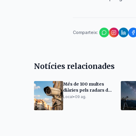
Comparteix
:
Notícies relacionades
Més de 100 multes
diàries pels radars de
velocitat a Girona
Local
•
09 ag.