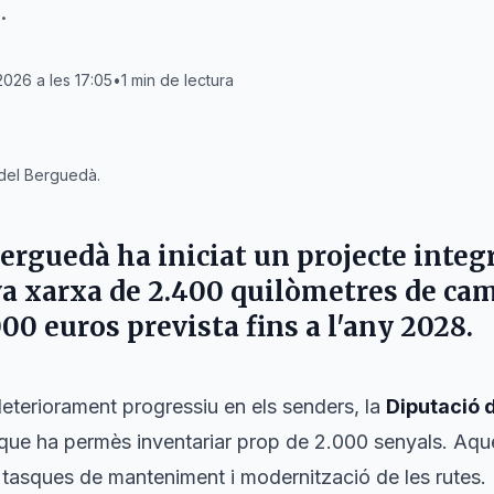
.
2026 a les 17:05
•
1
min de lectura
 del Berguedà.
erguedà
ha iniciat un projecte integ
eva xarxa de 2.400 quilòmetres de ca
00 euros prevista fins a l'any 2028.
eteriorament progressiu en els senders, la
Diputació 
 que ha permès inventariar prop de 2.000 senyals. Aque
s tasques de manteniment i modernització de les rutes.