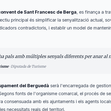
convent de Sant Francesc de Berga
, es finança a t
jectiu principal és simplificar la senyalització actual, s
dicadors contradictoris, i establir un model de mantenim
a pals amb múltiples senyals diferents per anar al m
risme
·
Diputada de Turisme
upament del Berguedà
serà l'encarregada de gestion
. Segons fonts de l'organisme comarcal, el procés de se
a consensuada amb els ajuntaments i els agents locals,
s necessitats reals del territori.