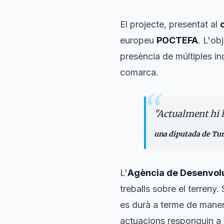
El projecte, presentat al
europeu
POCTEFA
. L'ob
presència de múltiples in
comarca.
“
"
Actualment hi h
una diputada de Tu
L'
Agència de Desenvol
treballs sobre el terreny
es durà a terme de maner
actuacions responguin a le