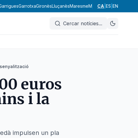
Garrigues
Garrotxa
Gironès
Lluçanès
Maresme
Moianès
CA
|
Montsià
ES
|
EN
Noguer
Cercar notícies
...
 senyalització
000 euros
ns i la
uedà impulsen un pla