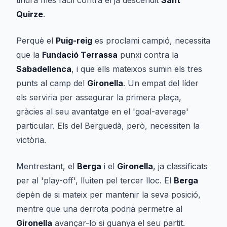
tindrà més fàcil contra el ja descendit
Sant
Quirze
.
Perquè el
Puig-reig
es proclami campió, necessita
que la
Fundació Terrassa
punxi contra la
Sabadellenca
, i que ells mateixos sumin els tres
punts al camp del
Gironella
. Un empat del líder
els serviria per assegurar la primera plaça,
gràcies al seu avantatge en el 'goal-average'
particular. Els del Berguedà, però, necessiten la
victòria.
Mentrestant, el
Berga
i el
Gironella
, ja classificats
per al 'play-off', lluiten pel tercer lloc. El
Berga
depèn de si mateix per mantenir la seva posició,
mentre que una derrota podria permetre al
Gironella
avançar-lo si guanya el seu partit.