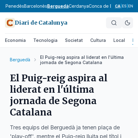
aix Penedès
Barcelonès
Berguedà
Cerdanya
Conca de Barberà
Garra
CA
|
ES
|
EN
Diari de Catalunya
Economia
Tecnologia
Societat
Cultura
Local
Es
El Puig-reig aspira al liderat en l'última
Berguedà
jornada de Segona Catalana
El Puig-reig aspira al
liderat en l'última
jornada de Segona
Catalana
Tres equips del Berguedà ja tenen plaça de
'play-off', mentre el Puig-reig lluita pel títol i