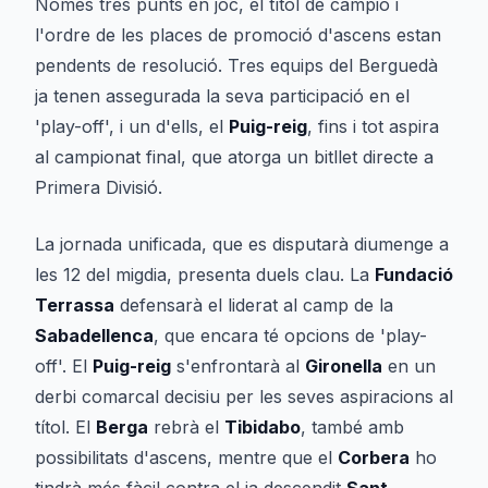
Només tres punts en joc, el títol de campió i
l'ordre de les places de promoció d'ascens estan
pendents de resolució. Tres equips del Berguedà
ja tenen assegurada la seva participació en el
'play-off', i un d'ells, el
Puig-reig
, fins i tot aspira
al campionat final, que atorga un bitllet directe a
Primera Divisió.
La jornada unificada, que es disputarà diumenge a
les 12 del migdia, presenta duels clau. La
Fundació
Terrassa
defensarà el liderat al camp de la
Sabadellenca
, que encara té opcions de 'play-
off'. El
Puig-reig
s'enfrontarà al
Gironella
en un
derbi comarcal decisiu per les seves aspiracions al
títol. El
Berga
rebrà el
Tibidabo
, també amb
possibilitats d'ascens, mentre que el
Corbera
ho