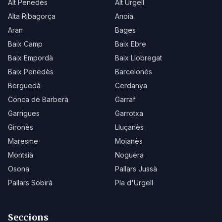
Alt Penedès
Alt Urgell
Alta Ribagorça
Anoia
Aran
Bages
Baix Camp
Baix Ebre
Baix Empordà
Baix Llobregat
Baix Penedès
Barcelonès
Berguedà
Cerdanya
Conca de Barberà
Garraf
Garrigues
Garrotxa
Gironès
Lluçanès
Maresme
Moianès
Montsià
Noguera
Osona
Pallars Jussà
Pallars Sobirà
Pla d'Urgell
Seccions