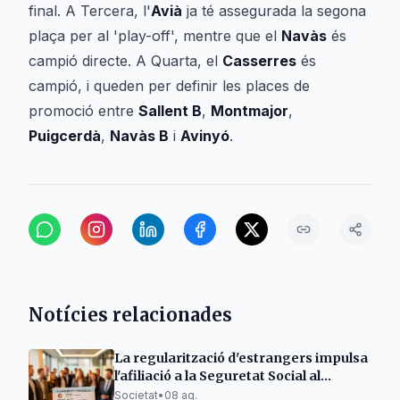
final. A Tercera, l'
Avià
ja té assegurada la segona
plaça per al 'play-off', mentre que el
Navàs
és
campió directe. A Quarta, el
Casserres
és
campió, i queden per definir les places de
promoció entre
Sallent B
,
Montmajor
,
Puigcerdà
,
Navàs B
i
Avinyó
.
Notícies relacionades
La regularització d'estrangers impulsa
l'afiliació a la Seguretat Social al
Berguedà
Societat
•
08 ag.