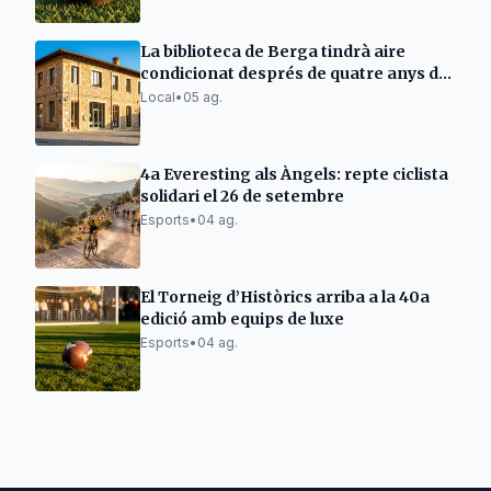
La biblioteca de Berga tindrà aire
condicionat després de quatre anys de
problemes
Local
•
05 ag.
4a Everesting als Àngels: repte ciclista
solidari el 26 de setembre
Esports
•
04 ag.
El Torneig d’Històrics arriba a la 40a
edició amb equips de luxe
Esports
•
04 ag.