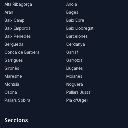
Alta Ribagorça
Anoia
Aran
Bages
Baix Camp
Baix Ebre
Baix Empordà
Baix Llobregat
Baix Penedès
Barcelonès
Berguedà
Cerdanya
Conca de Barberà
Garraf
Garrigues
Garrotxa
Gironès
Lluçanès
Maresme
Moianès
Montsià
Noguera
Osona
Pallars Jussà
Pallars Sobirà
Pla d'Urgell
Seccions