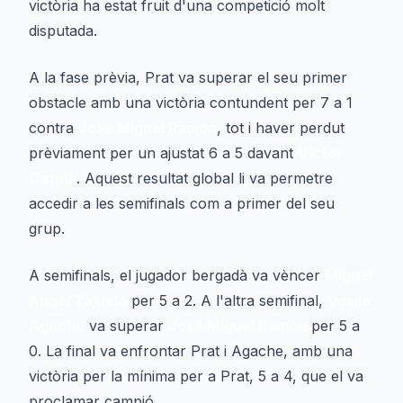
victòria ha estat fruit d'una competició molt
disputada.
A la fase prèvia, Prat va superar el seu primer
obstacle amb una victòria contundent per 7 a 1
contra
José Miguel Ramon
, tot i haver perdut
prèviament per un ajustat 6 a 5 davant
Víctor
Català
. Aquest resultat global li va permetre
accedir a les semifinals com a primer del seu
grup.
A semifinals, el jugador bergadà va vèncer
Miguel
Ángel Tajuelo
per 5 a 2. A l'altra semifinal,
Vasile
Agache
va superar
José Miguel Ramon
per 5 a
0. La final va enfrontar Prat i Agache, amb una
victòria per la mínima per a Prat, 5 a 4, que el va
proclamar campió.