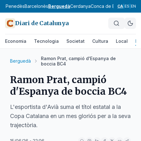
aix Penedès
Barcelonès
Berguedà
Cerdanya
Conca de Barberà
Garra
CA
|
ES
|
EN
Diari de Catalunya
Economia
Tecnologia
Societat
Cultura
Local
Es
Ramon Prat, campió d'Espanya de
Berguedà
boccia BC4
Ramon Prat, campió
d'Espanya de boccia BC4
L'esportista d'Avià suma el títol estatal a la
Copa Catalana en un mes gloriós per a la seva
trajectòria.
15/06/26 - 22:06