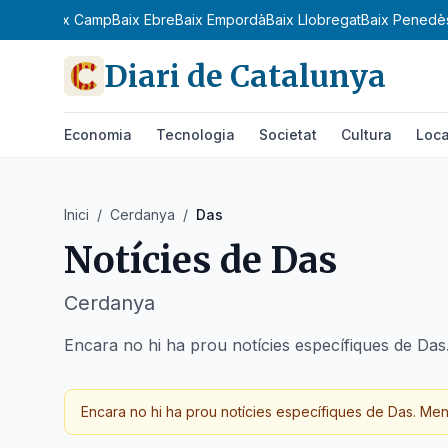
Bages
Baix Camp
Baix Ebre
Baix Empordà
Baix Llobregat
Baix Penedè
Diari de Catalunya
Economia
Tecnologia
Societat
Cultura
Loca
Inici
/
Cerdanya
/
Das
Notícies de
Das
Cerdanya
Encara no hi ha prou notícies específiques de Das
Encara no hi ha prou notícies específiques de
Das
.
Ment