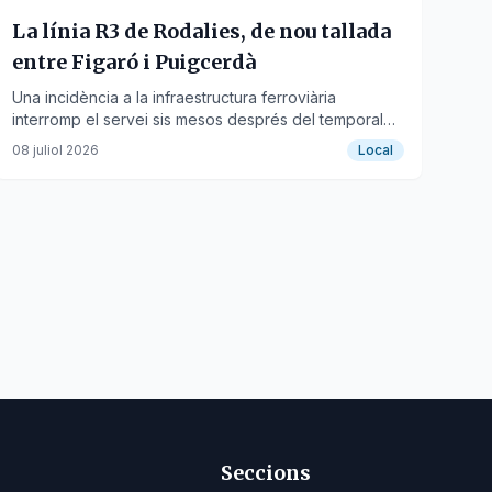
La línia R3 de Rodalies, de nou tallada
entre Figaró i Puigcerdà
Una incidència a la infraestructura ferroviària
interromp el servei sis mesos després del temporal
Harry, obligant a habilitar transport alternatiu.
08 juliol 2026
Local
Seccions