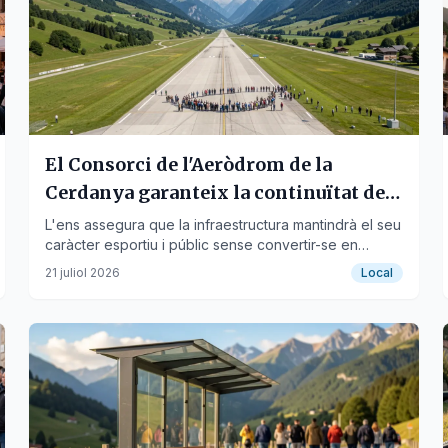
El Consorci de l'Aeròdrom de la
Cerdanya garanteix la continuïtat del
model sostenible
L'ens assegura que la infraestructura mantindrà el seu
caràcter esportiu i públic sense convertir-se en
aeroport.
21 juliol 2026
Local