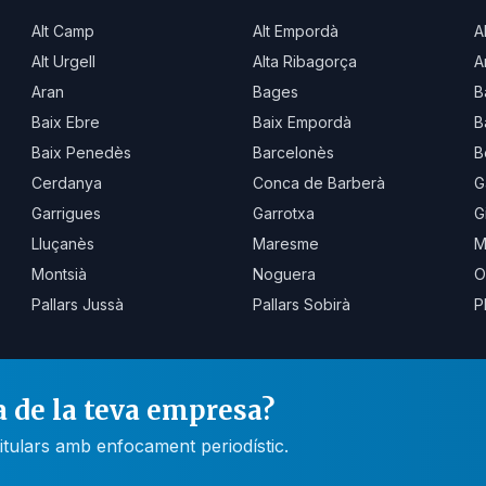
Alt Camp
Alt Empordà
A
Alt Urgell
Alta Ribagorça
A
Aran
Bages
B
Baix Ebre
Baix Empordà
B
Baix Penedès
Barcelonès
B
Cerdanya
Conca de Barberà
G
Garrigues
Garrotxa
G
Lluçanès
Maresme
M
Montsià
Noguera
O
Pallars Jussà
Pallars Sobirà
P
a de la teva empresa?
itulars amb enfocament periodístic.