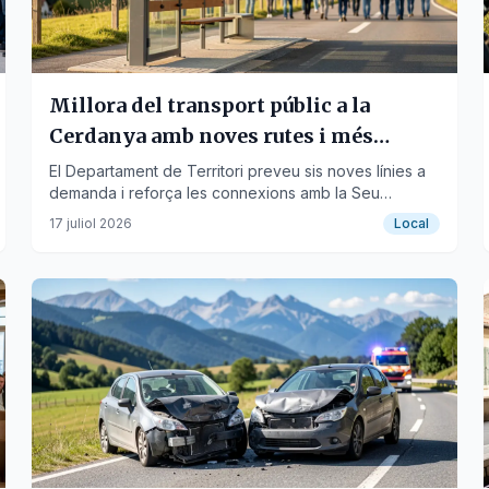
Millora del transport públic a la
Cerdanya amb noves rutes i més
inversió
El Departament de Territori preveu sis noves línies a
demanda i reforça les connexions amb la Seu
d’Urgell i Barcelona.
17 juliol 2026
Local