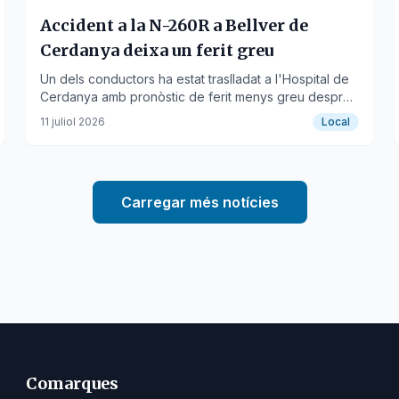
Accident a la N-260R a Bellver de
Cerdanya deixa un ferit greu
Un dels conductors ha estat traslladat a l'Hospital de
Cerdanya amb pronòstic de ferit menys greu després
del xoc a la carretera N-260R.
11 juliol 2026
Local
Carregar més notícies
Comarques