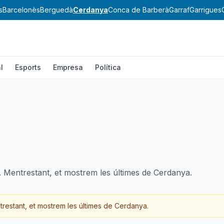
s
Barcelonès
Berguedà
Cerdanya
Conca de Barberà
Garraf
Garrigues
l
Esports
Empresa
Política
. Mentrestant, et mostrem les últimes de Cerdanya.
restant, et mostrem les últimes de
Cerdanya
.