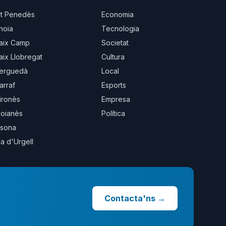
lt Penedès
Economia
noia
Tecnologia
aix Camp
Societat
aix Llobregat
Cultura
erguedà
Local
arraf
Esports
ironès
Empresa
oianès
Política
sona
la d'Urgell
Contacta'ns
→