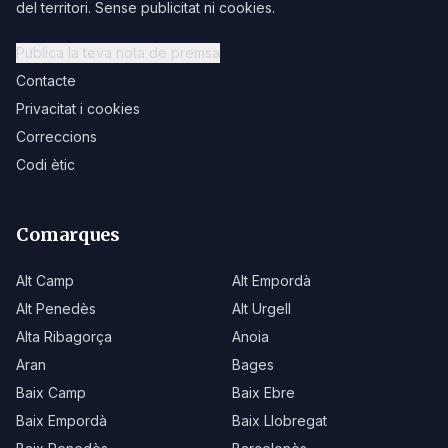
del territori. Sense publicitat ni cookies.
Publica la teva nota de premsa
Contacte
Privacitat i cookies
Correccions
Codi ètic
Comarques
Alt Camp
Alt Empordà
Alt Penedès
Alt Urgell
Alta Ribagorça
Anoia
Aran
Bages
Baix Camp
Baix Ebre
Baix Empordà
Baix Llobregat