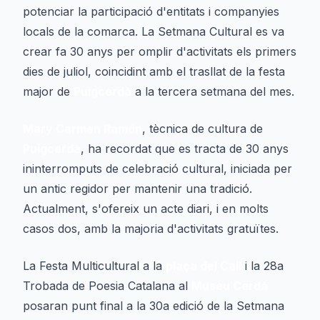
potenciar la participació d'entitats i companyies
locals de la comarca. La Setmana Cultural es va
crear fa 30 anys per omplir d'activitats els primers
dies de juliol, coincidint amb el trasllat de la festa
major de
Puigcerdà
a la tercera setmana del mes.
Mary Carmen Ramón
, tècnica de cultura de
Puigcerdà
, ha recordat que es tracta de 30 anys
ininterromputs de celebració cultural, iniciada per
un antic regidor per mantenir una tradició.
Actualment, s'ofereix un acte diari, i en molts
casos dos, amb la majoria d'activitats gratuïtes.
La Festa Multicultural a la
plaça del Call
i la 28a
Trobada de Poesia Catalana al
Museu Cerdà
posaran punt final a la 30a edició de la Setmana