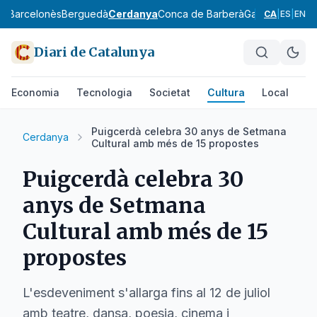
ès
Barcelonès
Berguedà
Cerdanya
Conca de Barberà
Garraf
Garrigue
CA
|
ES
|
EN
Diari de Catalunya
Economia
Tecnologia
Societat
Cultura
Local
Es
Puigcerdà celebra 30 anys de Setmana
Cerdanya
Cultural amb més de 15 propostes
Puigcerdà celebra 30
anys de Setmana
Cultural amb més de 15
propostes
L'esdeveniment s'allarga fins al 12 de juliol
amb teatre, dansa, poesia, cinema i