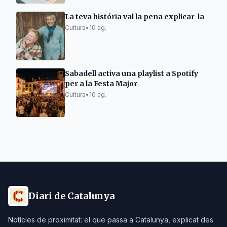
La teva história val la pena explicar-la
Cultura
•
10 ag.
Sabadell activa una playlist a Spotify
per a la Festa Major
Cultura
•
10 ag.
Diari de Catalunya
Notícies de proximitat: el que passa a Catalunya, explicat des