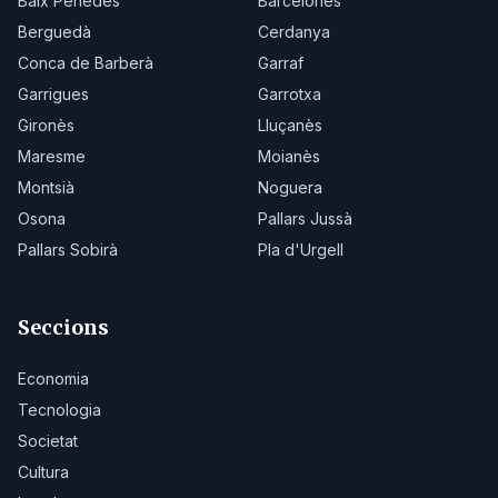
Baix Penedès
Barcelonès
Berguedà
Cerdanya
Conca de Barberà
Garraf
Garrigues
Garrotxa
Gironès
Lluçanès
Maresme
Moianès
Montsià
Noguera
Osona
Pallars Jussà
Pallars Sobirà
Pla d'Urgell
Seccions
Economia
Tecnologia
Societat
Cultura