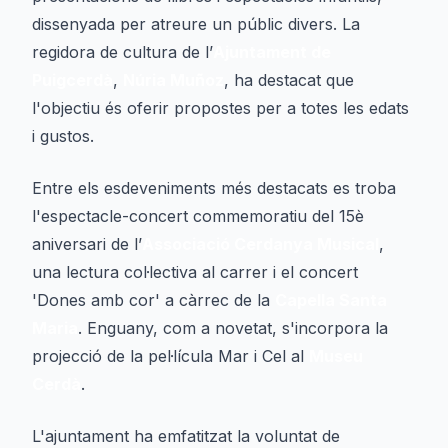
dissenyada per atreure un públic divers. La
regidora de cultura de l’
Ajuntament de
Puigcerdà
,
Núria Muñoz
, ha destacat que
l'objectiu és oferir propostes per a totes les edats
i gustos.
Entre els esdeveniments més destacats es troba
l'espectacle-concert commemoratiu del 15è
aniversari de l’
Associació Cerdanya Musical
,
una lectura col·lectiva al carrer i el concert
'Dones amb cor' a càrrec de la
Capella Santa
Maria
. Enguany, com a novetat, s'incorpora la
projecció de la pel·lícula
Mar i Cel
al
Museu
Cerdà
.
L'ajuntament ha emfatitzat la voluntat de