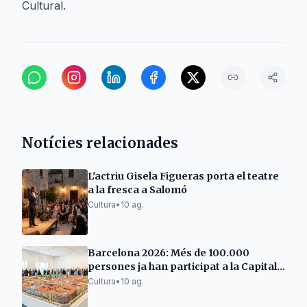
Cultural.
Notícies relacionades
L'actriu Gisela Figueras porta el teatre
a la fresca a Salomó
Cultura
•
10 ag.
Barcelona 2026: Més de 100.000
persones ja han participat a la Capital
Mundial de l’Arquitectura
Cultura
•
10 ag.