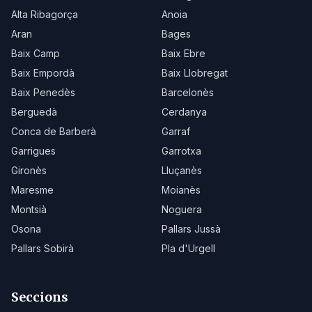
Alta Ribagorça
Anoia
Aran
Bages
Baix Camp
Baix Ebre
Baix Empordà
Baix Llobregat
Baix Penedès
Barcelonès
Berguedà
Cerdanya
Conca de Barberà
Garraf
Garrigues
Garrotxa
Gironès
Lluçanès
Maresme
Moianès
Montsià
Noguera
Osona
Pallars Jussà
Pallars Sobirà
Pla d'Urgell
Seccions