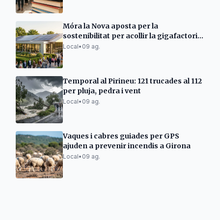
Móra la Nova aposta per la
sostenibilitat per acollir la gigafactoria
d'IA
Local
•
09 ag.
Temporal al Pirineu: 121 trucades al 112
per pluja, pedra i vent
Local
•
09 ag.
Vaques i cabres guiades per GPS
ajuden a prevenir incendis a Girona
Local
•
09 ag.