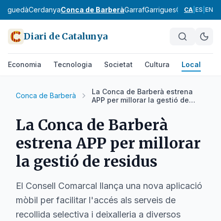
Berguedà
Cerdanya
Conca de Barberà
Garraf
Garrigues
Garrotxa
Giro
CA
|
ES
|
EN
Diari de Catalunya
Economia
Tecnologia
Societat
Cultura
Local
Es
La Conca de Barberà estrena
Conca de Barberà
APP per millorar la gestió de
residus
La Conca de Barberà
estrena APP per millorar
la gestió de residus
El Consell Comarcal llança una nova aplicació
mòbil per facilitar l'accés als serveis de
recollida selectiva i deixalleria a diversos