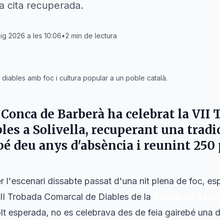
a cita recuperada.
ig 2026 a les 10:06
•
2
min de lectura
diables amb foc i cultura popular a un poble català.
 Conca de Barberà ha celebrat la VII
bles a
Solivella
, recuperant una tradi
bé deu anys d'absència i reunint 250 
r l'escenari dissabte passat d'una nit plena de foc, es
VII Trobada Comarcal de Diables de la
Conca de Barb
lt esperada, no es celebrava des de feia gairebé una 