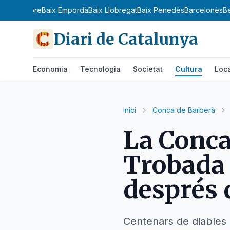
amp
Baix Ebre
Baix Empordà
Baix Llobregat
Baix Penedès
Barcelonès
B
Diari de Catalunya
Economia
Tecnologia
Societat
Cultura
Loc
Inici
Conca de Barberà
La Conca
Trobada 
després 
Centenars de diables i