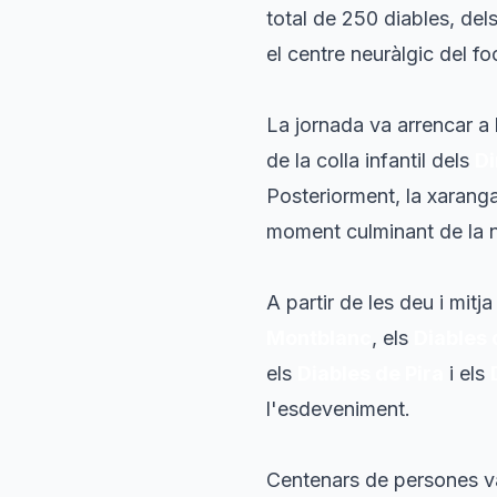
total de 250 diables, dels
el centre neuràlgic del fo
La jornada va arrencar a 
de la colla infantil dels
Di
Posteriorment, la xarang
moment culminant de la ni
A partir de les deu i mitja
Montblanc
, els
Diables 
els
Diables de Pira
i els
l'esdeveniment.
Centenars de persones va