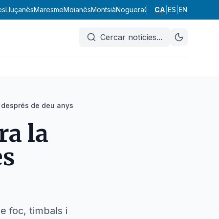
ès
Lluçanès
Maresme
Moianès
Montsià
Noguera
Osona
CA
Pallars Jussà
|
ES
|
EN
Pal
Cercar notícies
...
 després de deu anys
ra la
es
 foc, timbals i