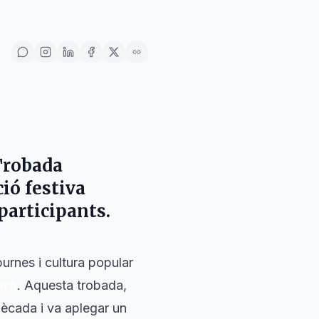
 Trobada
ció festiva
participants.
purnes i cultura popular
erà
. Aquesta trobada,
dècada i va aplegar un