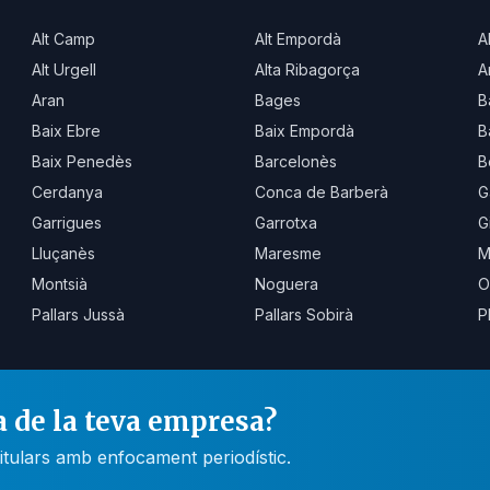
Alt Camp
Alt Empordà
A
Alt Urgell
Alta Ribagorça
A
Aran
Bages
B
Baix Ebre
Baix Empordà
B
Baix Penedès
Barcelonès
B
Cerdanya
Conca de Barberà
G
Garrigues
Garrotxa
G
Lluçanès
Maresme
M
Montsià
Noguera
O
Pallars Jussà
Pallars Sobirà
P
a de la teva empresa?
itulars amb enfocament periodístic.