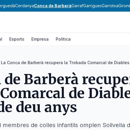
erguedà
Cerdanya
Conca de Barberà
Garraf
Garrigues
Garrotxa
Giron
al
Esports
Empresa
Política
La Conca de Barberà recupera la Trobada Comarcal de Diables
 de Barberà recupe
Comarcal de Diabl
de deu anys
 membres de colles infantils omplen Solivella de