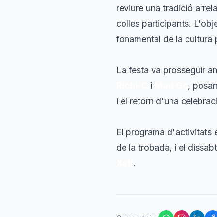
reviure una tradició arrel
colles participants. L'obj
fonamental de la cultura 
La festa va prosseguir a
Richi-C
i
Mad Go
, posan
i el retorn d'una celebra
El programa d'activitats 
de la trobada, i el dissa
Xati
.