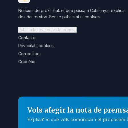
Notícies de proximitat: el que passa a Catalunya, explicat
des del territori. Sense publicitat ni cookies.
Publica la teva nota de premsa
Contacte
Privacitat i cookies
Correccions
Codi ètic
Vols afegir la nota de prems
Explica'ns què vols comunicar i et proposem t