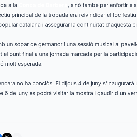
ada a la
Conca de Barberà
, sinó també per enfortir els
ectiu principal de la trobada era reivindicar el foc fest
popular catalana i assegurar la continuïtat d'aquesta c
mb un sopar de germanor i una sessió musical al pavell
t el punt final a una jornada marcada per la participac
ció molt esperada.
encara no ha conclòs. El dijous 4 de juny s'inaugurarà
bte 6 de juny es podrà visitar la mostra i gaudir d'un v