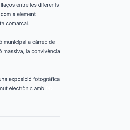
 llaços entre les diferents
iu com a element
ita comarcal.
ó municipal a càrrec de
ió massiva, la convivència
 una exposició fotogràfica
ermut electrònic amb
PD