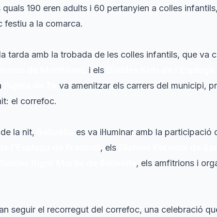
 quals 190 eren adults i 60 pertanyien a colles infantils
c festiu a la comarca.
la tarda amb la trobada de les colles infantils, que va
monis de Montblanc
i els
Diables Kids de l’Espluga
a
Pujats de To
va amenitzar els carrers del municipi, p
t: el correfoc.
 de la nit,
Solivella
es va il·luminar amb la participació
de l’Espluga de Francolí
, els
Diables Keresus de Sa
Diables Rigor Mortis de Solivella
, els amfitrions i or
n seguir el recorregut del correfoc, una celebració qu