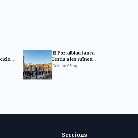
El Portalblau tanca
cicle
l'estiu a les ruïnes
alista
d'Empúries
Cultura
•
05 ag.
u Dalí
Seccions