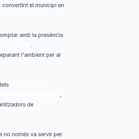
, convertint el municipi en
 comptar amb la presència
 de Francolí
.
reparant l'ambient per al
 dels
Dimonis de
nta Coloma de Queralt
,
ganitzadors de
e no només va servir per