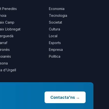
lt Penedès
Economia
noia
Tecnologia
aix Camp
Societat
aix Llobregat
Cultura
erguedà
Local
arraf
Esports
ironès
Empresa
oianès
Política
sona
la d'Urgell
Contacta'ns
→