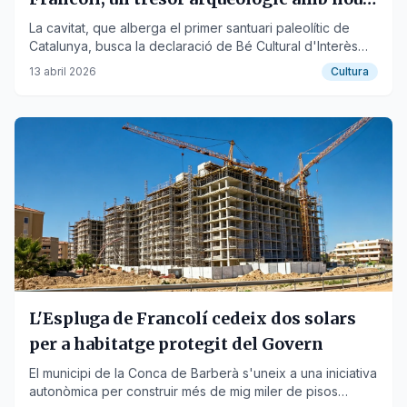
reptes
La cavitat, que alberga el primer santuari paleolític de
Catalunya, busca la declaració de Bé Cultural d'Interès
Nacional mentre investigadors exploren galeries inèdites.
13 abril 2026
Cultura
L'Espluga de Francolí cedeix dos solars
per a habitatge protegit del Govern
El municipi de la Conca de Barberà s'uneix a una iniciativa
autonòmica per construir més de mig miler de pisos