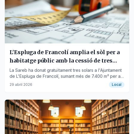
L'Espluga de Francolí amplia el sòl per a
habitatge públic amb la cessió de tres
parcel·les
La Sareb ha donat gratuïtament tres solars a l'Ajuntament
de L'Espluga de Francolí, sumant més de 7.400 m² per a
futures promocions residencials.
29 abril 2026
Local