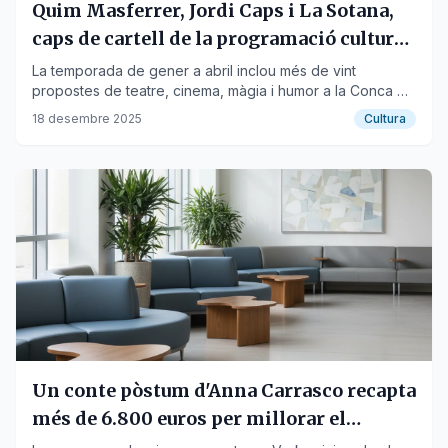
Quim Masferrer, Jordi Caps i La Sotana,
caps de cartell de la programació cultural
de l'Espluga 2026
La temporada de gener a abril inclou més de vint
propostes de teatre, cinema, màgia i humor a la Conca de
Barberà.
18 desembre 2025
Cultura
Un conte pòstum d'Anna Carrasco recapta
més de 6.800 euros per millorar el
confort oncològic