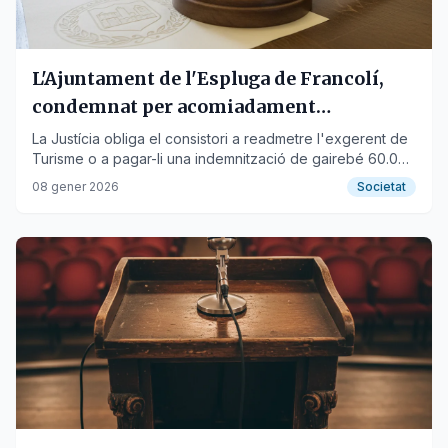
L'Ajuntament de l'Espluga de Francolí,
condemnat per acomiadament
improcedent
La Justícia obliga el consistori a readmetre l'exgerent de
Turisme o a pagar-li una indemnització de gairebé 60.000
euros.
08 gener 2026
Societat