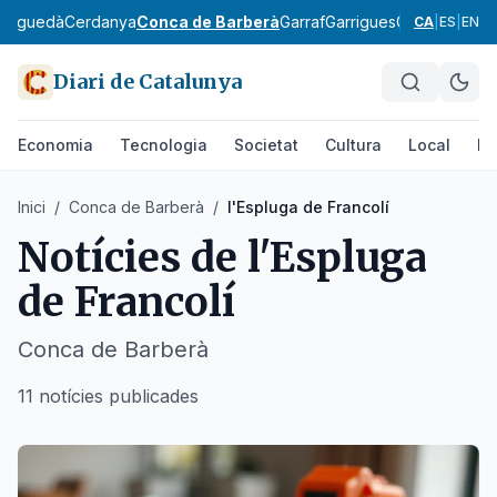
Berguedà
Cerdanya
Conca de Barberà
Garraf
Garrigues
Garrotxa
Giro
CA
|
ES
|
EN
Diari de Catalunya
Economia
Tecnologia
Societat
Cultura
Local
Es
Inici
/
Conca de Barberà
/
l'Espluga de Francolí
Notícies de
l'Espluga
de Francolí
Conca de Barberà
11 notícies publicades