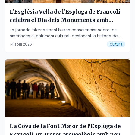
L'Església Vella de l'Espluga de Francolí
celebra el Dia dels Monuments amb
portes obertes
La jornada internacional busca conscienciar sobre les
amenaces al patrimoni cultural, destacant la història de
l'edifici gòtic.
14 abril 2026
Cultura
La Cova de la Font Major de l'Espluga de
Francolí, un tresor arqueològic amb nous