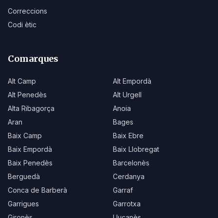
Correccions
Codi ètic
Comarques
Alt Camp
Alt Empordà
Alt Penedès
Alt Urgell
Alta Ribagorça
Anoia
Aran
Bages
Baix Camp
Baix Ebre
Baix Empordà
Baix Llobregat
Baix Penedès
Barcelonès
Berguedà
Cerdanya
Conca de Barberà
Garraf
Garrigues
Garrotxa
Gironès
Lluçanès