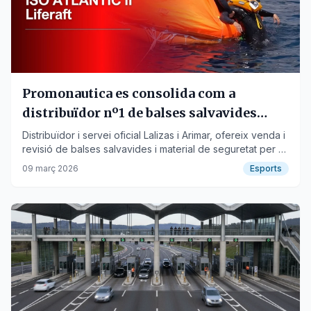
Promonautica es consolida com a
distribuïdor nº1 de balses salvavides
Lalizas i Arimar a Barcelona i Catalunya
Distribuïdor i servei oficial Lalizas i Arimar, ofereix venda i
revisió de balses salvavides i material de seguretat per a
embarcacions. Servei a tot Catalunya. Promonautica.com
09 març 2026
Esports
presenta la balsa Atlantic II, ISO 9650-1, fabricada a Italia i
sense manteniment fins als 3 anys. Més info: 93 511 65 43