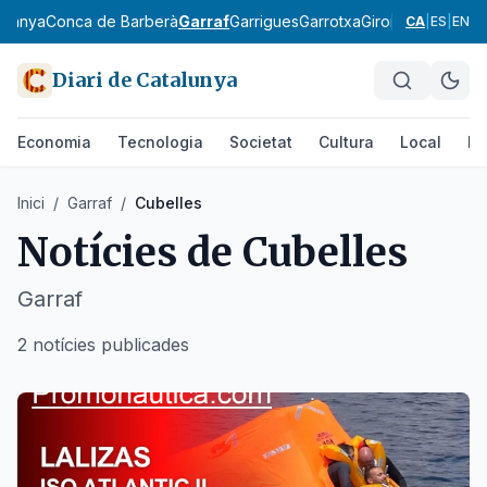
rdanya
Conca de Barberà
Garraf
Garrigues
Garrotxa
Gironès
Lluçanès
CA
|
ES
|
EN
Diari de Catalunya
Economia
Tecnologia
Societat
Cultura
Local
Es
Inici
/
Garraf
/
Cubelles
Notícies de
Cubelles
Garraf
2 notícies publicades