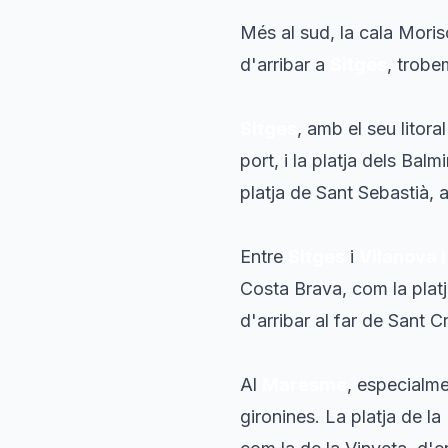
Més al sud, la cala Moris
d'arribar a
Sitges
, trobe
Sitges
, amb el seu litor
port, i la platja dels Ba
platja de Sant Sebastià, 
Entre
Sitges
i
Vilanova i
Costa Brava, com la platj
d'arribar al far de Sant Cr
Al
Maresme
, especialm
gironines. La platja de l