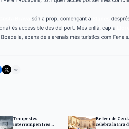
n Pere i Rocapins, tot i que l'accés pot ser més compli
Costa Brava
són a prop, començant a
Blanes
després
ona) és accessible des del port. Més enllà, cap a
Llor
 Boadella, abans dels arenals més turístics com Fenals
Tempestes
Bellver de Cer
interrompen tres
celebra la Fira 