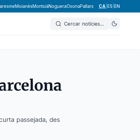
aresme
Moianès
Montsià
Noguera
Osona
Pallars Jussà
CA
|
Pallars Sobirà
ES
|
EN
Pl
Cercar notícies
...
arcelona
curta passejada, des