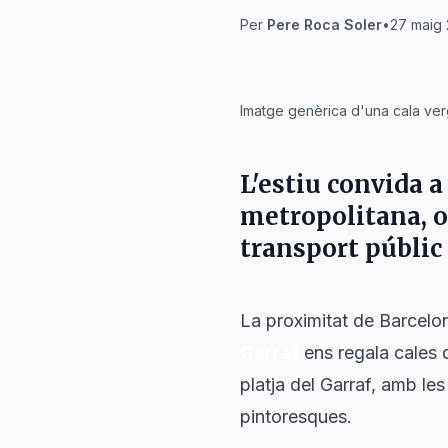
Per
Pere Roca Soler
•
27 maig 
IA
Imatge genèrica d'una cala ver
L'estiu convida a
metropolitana, o
transport públic
La proximitat de Barcelon
Garraf
ens regala cales 
platja del Garraf, amb le
pintoresques.