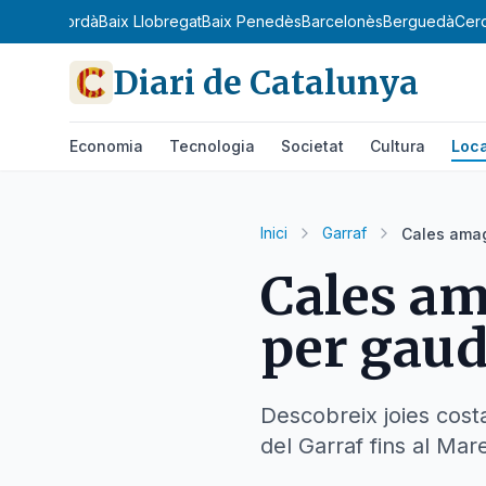
Baix Empordà
Baix Llobregat
Baix Penedès
Barcelonès
Berguedà
Cer
Diari de Catalunya
Economia
Tecnologia
Societat
Cultura
Loca
Inici
Garraf
Cales amag
Cales am
per gaudi
Descobreix joies cost
del Garraf fins al Ma