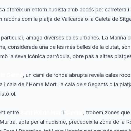
ca ofereix un entorn nudista amb accés per carretera i
m racons com la platja de Vallcarca o la Caleta de Sitg
al particular, amaga diverses cales urbanes. La Marina d
lmins, considerada una de les més belles de la ciutat, s
amb la seva icònica parròquia, obre pas a altres platge
 la Geltrú
, un camí de ronda abrupta revela cales roc
a i cala de l'Home Mort, la cala dels Gegants o la plat
istòfol.
ent entre
Sant Pol de Mar
i
Calella
, trobem zones que 
a Murtra, apta per al nudisme, precedeix la zona de la