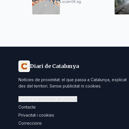
la circulació total a
Local
•
06 ag.
finals de setmana
Diari de Catalunya
Notícies de proximitat: el que passa a Catalunya, explicat
des del territori. Sense publicitat ni cookies.
Publica la teva nota de premsa
Contacte
Privacitat i cookies
Correccions