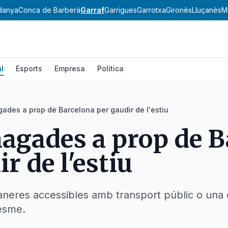
danya
Conca de Barberà
Garraf
Garrigues
Garrotxa
Gironès
Lluçanès
M
l
Esports
Empresa
Política
ades a prop de Barcelona per gaudir de l'estiu
agades a prop de B
r de l'estiu
aneres accessibles amb transport públic o una 
resme.