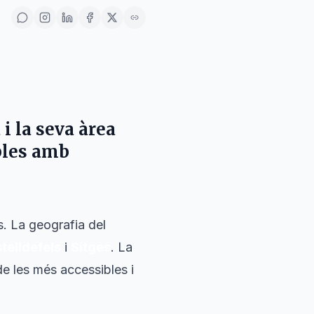
a
i la seva àrea
bles amb
s. La geografia del
telldefels
i
Sitges
. La
de les més accessibles i