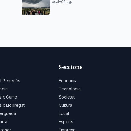
Local
•
06 ag.
Seccions
lt Penedès
Economia
noia
Tecnologia
aix Camp
Societat
aix Llobregat
Cultura
erguedà
Local
arraf
Esports
ironès
Empresa