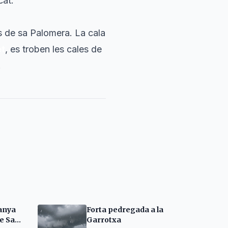
cat.
 de sa Palomera. La cala
et
, es troben les cales de
.
danya
Forta pedregada a la
de Sant
Garrotxa