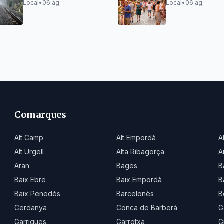
línies de Rodalia i
Llorenç
Local
•
06 ag.
Local
•
06 ag.
activen el pla Ferrocat
Comarques
Alt Camp
Alt Empordà
A
Alt Urgell
Alta Ribagorça
A
Aran
Bages
B
Baix Ebre
Baix Empordà
B
Baix Penedès
Barcelonès
B
Cerdanya
Conca de Barberà
G
Garrigues
Garrotxa
G