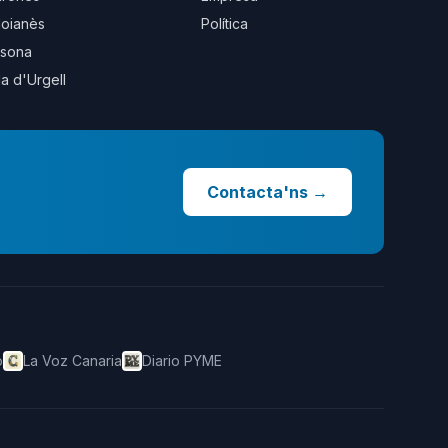
oianès
Política
sona
la d'Urgell
Contacta'ns
→
o
La Voz Canaria
Diario PYME