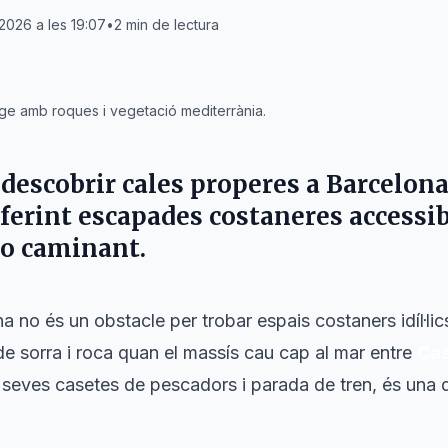
2026 a les 19:07
•
2
min de lectura
ge amb roques i vegetació mediterrània.
 descobrir cales properes a
Barcelon
ferint escapades costaneres accessi
 o caminant.
a no és un obstacle per trobar espais costaners idíl·lic
de sorra i roca quan el massís cau cap al mar entre
Cas
s seves casetes de pescadors i parada de tren, és una 