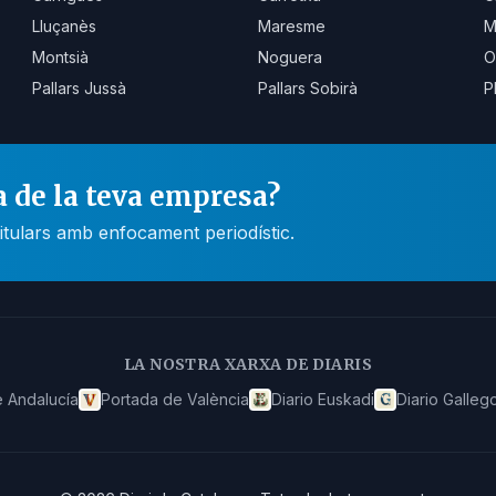
Lluçanès
Maresme
M
Montsià
Noguera
O
Pallars Jussà
Pallars Sobirà
P
a de la teva empresa?
itulars amb enfocament periodístic.
LA NOSTRA XARXA DE DIARIS
 Andalucía
Portada de València
Diario Euskadi
Diario Galleg