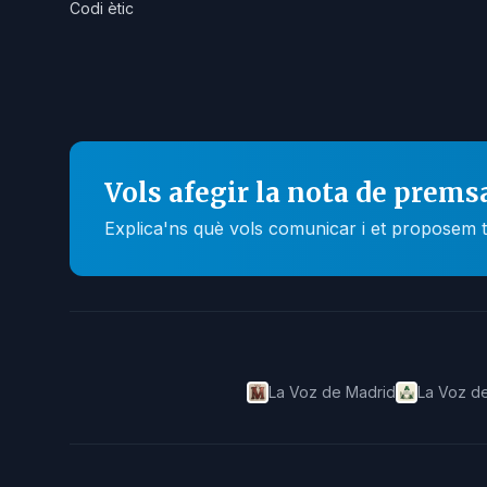
Codi ètic
Vols afegir la nota de prems
Explica'ns què vols comunicar i et proposem t
La Voz de Madrid
La Voz de