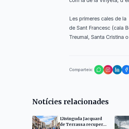
com la de la Vinyeta, d'e
Les primeres cales de la
de Sant Francesc (cala B
Treumal, Santa Cristina o
Comparteix
:
Notícies relacionades
L'Avinguda Jacquard
de Terrassa recupera