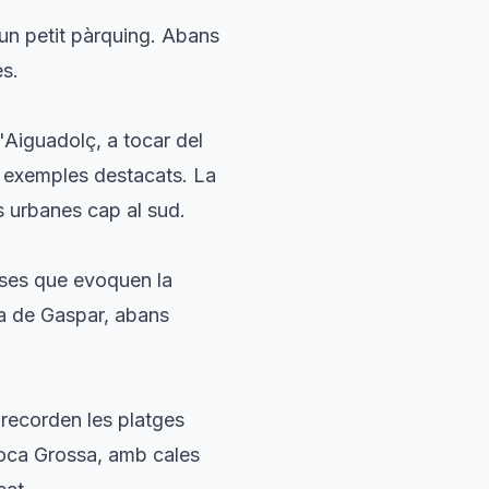
 un petit pàrquing. Abans
es.
'Aiguadolç, a tocar del
ón exemples destacats. La
s urbanes cap al sud.
oses que evoquen la
ja de Gaspar, abans
recorden les platges
 Roca Grossa, amb cales