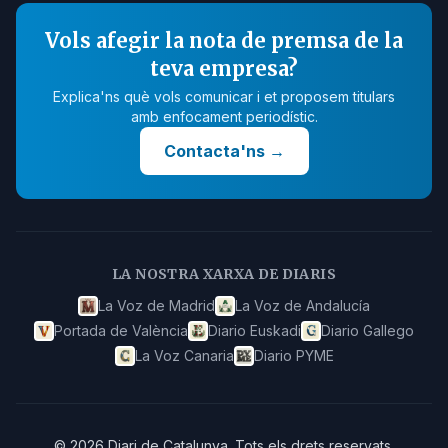
Vols afegir la nota de premsa de la
teva empresa?
Explica'ns què vols comunicar i et proposem titulars
amb enfocament periodístic.
Contacta'ns
→
LA NOSTRA XARXA DE DIARIS
La Voz de Madrid
La Voz de Andalucía
Portada de València
Diario Euskadi
Diario Gallego
La Voz Canaria
Diario PYME
©
2026
Diari de Catalunya
.
Tots els drets reservats.