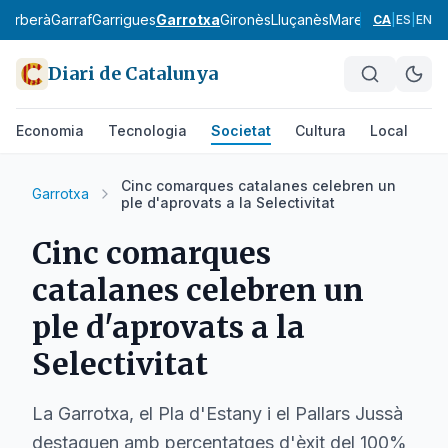
Barberà
Garraf
Garrigues
Garrotxa
Gironès
Lluçanès
Maresme
Moianès
CA
|
ES
|
EN
Diari de Catalunya
Economia
Tecnologia
Societat
Cultura
Local
Es
Cinc comarques catalanes celebren un
Garrotxa
ple d'aprovats a la Selectivitat
Cinc comarques
catalanes celebren un
ple d'aprovats a la
Selectivitat
La Garrotxa, el Pla d'Estany i el Pallars Jussà
destaquen amb percentatges d'èxit del 100%