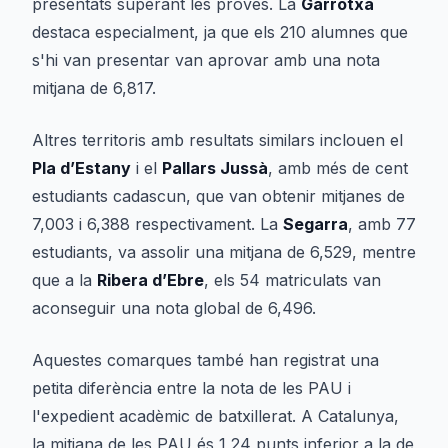
presentats superant les proves. La
Garrotxa
destaca especialment, ja que els 210 alumnes que
s'hi van presentar van aprovar amb una nota
mitjana de 6,817.
Altres territoris amb resultats similars inclouen el
Pla d’Estany
i el
Pallars Jussà
, amb més de cent
estudiants cadascun, que van obtenir mitjanes de
7,003 i 6,388 respectivament. La
Segarra
, amb 77
estudiants, va assolir una mitjana de 6,529, mentre
que a la
Ribera d’Ebre
, els 54 matriculats van
aconseguir una nota global de 6,496.
Aquestes comarques també han registrat una
petita diferència entre la nota de les PAU i
l'expedient acadèmic de batxillerat. A Catalunya,
la mitjana de les PAU és 1,24 punts inferior a la de