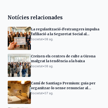
Notícies relacionades
La regularització d'estrangers impulsa
l'afiliació a la Seguretat Social al
Berguedà
Societat
•
08 ag.
Creixen els centres de culte a Girona
malgrat la tendència a la baixa
Societat
•
08 ag.
Camí de Santiago Premium: guia per
organitzar-lo sense renunciar al
descans
Societat
•
07 ag.