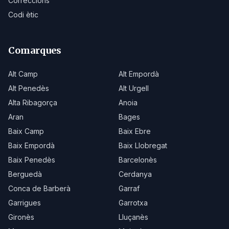
Correccions
Codi ètic
Comarques
Alt Camp
Alt Empordà
Alt Penedès
Alt Urgell
Alta Ribagorça
Anoia
Aran
Bages
Baix Camp
Baix Ebre
Baix Empordà
Baix Llobregat
Baix Penedès
Barcelonès
Berguedà
Cerdanya
Conca de Barberà
Garraf
Garrigues
Garrotxa
Gironès
Lluçanès